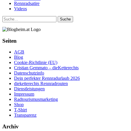
Rennradsatire
Videos
Suche
Seiten
AGB
Blog
Cookie-Richtlinie (EU)
Cristian Gemmato – dieKetterechts
Datenschutzinfo
Dein perfekter Rennradurlaub 2026
dieketterechts Rennradrouten
Dienstleistungen
Impressum
Radtourismusmarketing
Shop
T-Shirt
Transparenz
Archiv