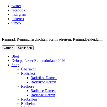
twitter
facebook
instagram
pinterest
vimeo
Rennrad. Rennradgeschichten. Rennradreisen. Rennradbekleidung.
Öffnen
Schließen
Blog
Dein perfekter Rennradurlaub 2026
Shop
Übersicht
Radtrikot
Radtrikot Damen
Radtrikot Herren
Radhose
Radhose Damen
Radhose Herren
Radbrillen
Radhelme