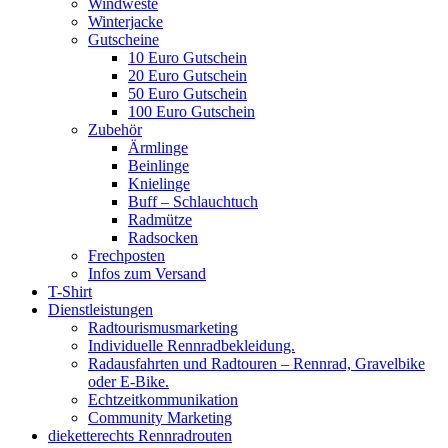
Windweste
Winterjacke
Gutscheine
10 Euro Gutschein
20 Euro Gutschein
50 Euro Gutschein
100 Euro Gutschein
Zubehör
Ärmlinge
Beinlinge
Knielinge
Buff – Schlauchtuch
Radmütze
Radsocken
Frechposten
Infos zum Versand
T-Shirt
Dienstleistungen
Radtourismusmarketing
Individuelle Rennradbekleidung.
Radausfahrten und Radtouren – Rennrad, Gravelbike
oder E-Bike.
Echtzeitkommunikation
Community Marketing
dieketterechts Rennradrouten