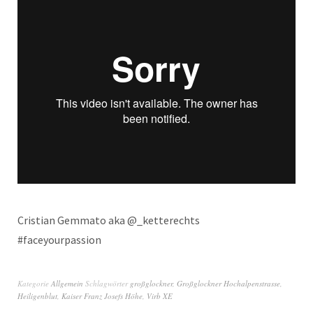
Cristian Gemmato aka @_ketterechts
#faceyourpassion
Kategorie
Allgemein
Schlagwörter
großglockner
,
Großglockner Hochalpenstrasse
,
Heiligenblut
,
Kaiser Franz Josefs Höhe
,
Virb XE