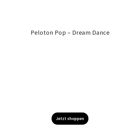
twitter
facebook
instagram
pinterest
vimeo
Peloton Pop – Dream Dance
Jetzt shoppen