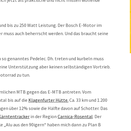
ich jetzt als praktische und nicht missen wollende
 bis zu 250 Watt Leistung. Der Bosch E-Motor im
er muss auch beherrscht werden. Und das braucht seine
n so genanntes Pedelec. Dh. treten und kurbeln muss
 eine Unterstützung aber keinen selbständigen Vortrieb.
otorrad zu tun.
mmlichen MTB gegen das E-MTB antreten. Vom
tal bis auf die
Klagenfurter Hütte.
Ca. 33 km und 1.200
gen über 12% sowie die Hälfte davon auf Schotter. Das
Kärntentracker
in der Region
Carnica-Rosental
. Der
e „Alu aus den 90igern“ haben mich dann zu Plan B