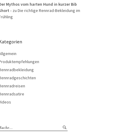
Der Mythos vom harten Hund in kurzer Bib
Short -
zu
Die richtige Rennrad-Bekleidung im
Frühling
Kategorien
Allgemein
Produktempfehlungen
Rennradbekleidung
Rennradgeschichten
Rennradreisen
Rennradsatire
Videos