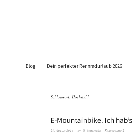
Blog
Dein perfekter Rennradurlaub 2026
Schlagwort:
Hochstuhl
E-Mountainbike. Ich hab’s
29. August 2014
von
@_ketterechts
Kommentare 2