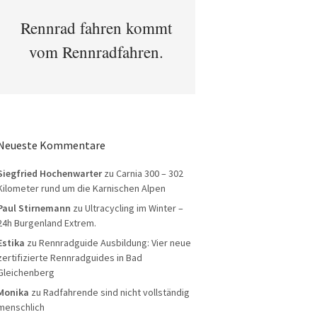
Rennrad fahren kommt
vom Rennradfahren.
Neueste Kommentare
Siegfried Hochenwarter
zu
Carnia 300 – 302
Kilometer rund um die Karnischen Alpen
Paul Stirnemann
zu
Ultracycling im Winter –
24h Burgenland Extrem.
Estika
zu
Rennradguide Ausbildung: Vier neue
zertifizierte Rennradguides in Bad
Gleichenberg
Monika
zu
Radfahrende sind nicht vollständig
menschlich