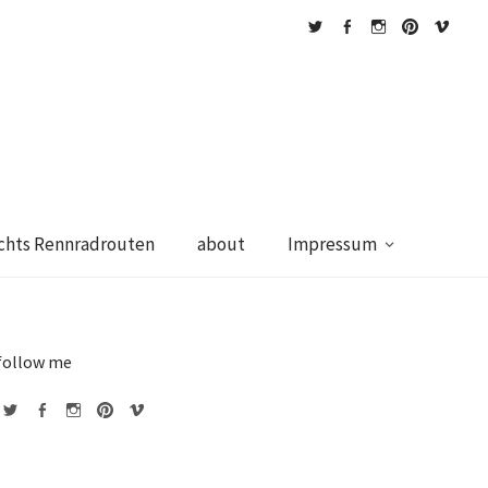
twitter
facebook
instagram
pinterest
vimeo
chts Rennradrouten
about
Impressum
follow me
witter
facebook
instagram
pinterest
vimeo