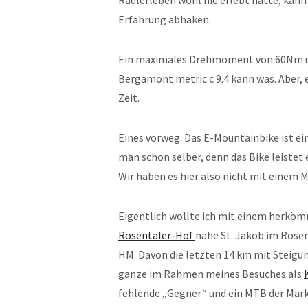
Radlerleben wohl nie erlebt hätte, kann 
Erfahrung abhaken.
Ein maximales Drehmoment von 60Nm und
Bergamont metric c 9.4 kann was. Aber, 
Zeit.
Eines vorweg. Das E-Mountainbike ist ei
man schon selber, denn das Bike leistet
Wir haben es hier also nicht mit einem M
Eigentlich wollte ich mit einem herkö
Rosentaler-Hof
nahe St. Jakob im Rosen
HM. Davon die letzten 14 km mit Steigun
ganze im Rahmen meines Besuches als
fehlende „Gegner“ und ein MTB der Mark