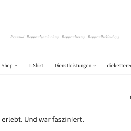
Rennrad. Rennradgeschichten. Rennradreisen. Rennradbekleidung.
Shop
T-Shirt
Dienstleistungen
diekettere
 erlebt. Und war fasziniert.
t