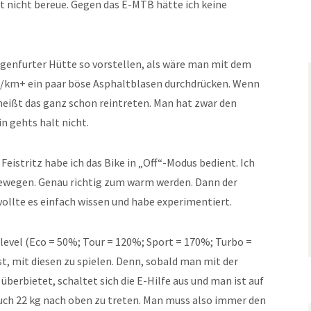
zt nicht bereue. Gegen das E-MTB hätte ich keine
lagenfurter Hütte so vorstellen, als wäre man mit dem
0/km+ ein paar böse Asphaltblasen durchdrücken. Wenn
, heißt das ganz schon reintreten. Man hat zwar den
in gehts halt nicht.
 Feistritz habe ich das Bike in „Off“-Modus bedient. Ich
bewegen. Genau richtig zum warm werden. Dann der
wollte es einfach wissen und habe experimentiert.
level (Eco = 50%; Tour = 120%; Sport = 170%; Turbo =
t, mit diesen zu spielen. Denn, sobald man mit der
überbietet, schaltet sich die E-Hilfe aus und man ist auf
auch 22 kg nach oben zu treten. Man muss also immer den