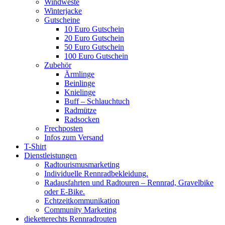
Windweste
Winterjacke
Gutscheine
10 Euro Gutschein
20 Euro Gutschein
50 Euro Gutschein
100 Euro Gutschein
Zubehör
Ärmlinge
Beinlinge
Knielinge
Buff – Schlauchtuch
Radmütze
Radsocken
Frechposten
Infos zum Versand
T-Shirt
Dienstleistungen
Radtourismusmarketing
Individuelle Rennradbekleidung.
Radausfahrten und Radtouren – Rennrad, Gravelbike
oder E-Bike.
Echtzeitkommunikation
Community Marketing
dieketterechts Rennradrouten