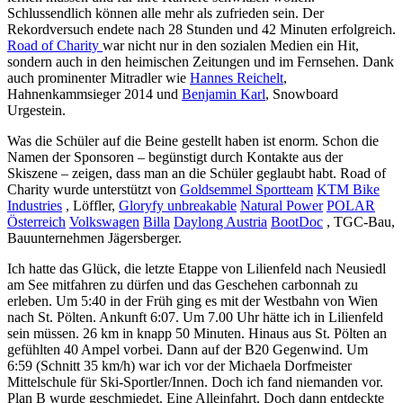
Schlussendlich können alle mehr als zufrieden sein. Der
Rekordversuch endete nach 28 Stunden und 42 Minuten erfolgreich.
Road of Charity
war nicht nur in den sozialen Medien ein Hit,
sondern auch in den heimischen Zeitungen und im Fernsehen. Dank
auch prominenter Mitradler wie
Hannes Reichelt
,
Hahnenkammsieger 2014 und
Benjamin Karl
, Snowboard
Urgestein.
Was die Schüler auf die Beine gestellt haben ist enorm. Schon die
Namen der Sponsoren – begünstigt durch Kontakte aus der
Skiszene – zeigen, dass man an die Schüler geglaubt habt.
Road of
Charity wurde unterstützt von
Goldsemmel Sportteam
KTM Bike
Industries
, Löffler,
Gloryfy unbreakable
Natural Power
POLAR
Österreich
Volkswagen
Billa
Daylong Austria
BootDoc
, TGC-Bau,
Bauunternehmen Jägersberger.
Ich hatte das Glück, die letzte Etappe von Lilienfeld nach Neusiedl
am See mitfahren zu dürfen und das Geschehen carbonnah zu
erleben. Um 5:40 in der Früh ging es mit der Westbahn von Wien
nach St. Pölten. Ankunft 6:07. Um 7.00 Uhr hätte ich in Lilienfeld
sein müssen. 26 km in knapp 50 Minuten. Hinaus aus St. Pölten an
gefühlten 40 Ampel vorbei. Dann auf der B20 Gegenwind. Um
6:59 (Schnitt 35 km/h) war ich vor der Michaela Dorfmeister
Mittelschule für Ski-Sportler/Innen. Doch ich fand niemanden vor.
Plan B wurde geschmiedet. Eine Alleinfahrt. Doch dann entdeckte