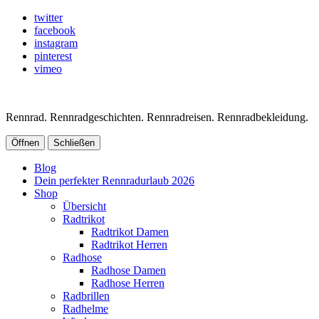
twitter
facebook
instagram
pinterest
vimeo
Rennrad. Rennradgeschichten. Rennradreisen. Rennradbekleidung.
Öffnen
Schließen
Blog
Dein perfekter Rennradurlaub 2026
Shop
Übersicht
Radtrikot
Radtrikot Damen
Radtrikot Herren
Radhose
Radhose Damen
Radhose Herren
Radbrillen
Radhelme