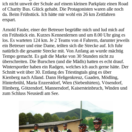
ich nicht unweit der Schule auf einem kleinen Parkplatz einen Road
of Charity Bus. Glück gehabt. Die Protagonisten waren alle noch
da. Beim Frühstück. Ich hätte mir wohl ein 26 km Zeitfahren
erspart.
Arnold Fauler, einer der Betreuer begrüßte mich und lud mich auf
ein Frühstück ein. Kurzes Kennenlernen und um 8.00 Uhr ging es
los. Es warteten 124 km. Je 2 Teams von 4 Fahrern, darunter jeweils
ein Betreuer und eine Dame, teilten sich die Strecke auf. Ich fuhr
natürlich die gesamte Strecke mit. Von Anfang an wurde mächtig
Tempo gemacht. Es galt die Marke von 30 Stunden nicht zu
überschreiten. Die Burschen (und die Mädls) hatten es echt drauf.
Wintersportler haben ein Radgen, welches ich auch gerne hätte. Der
Schnitt weit über 30. Entlang des Triestingtals ging es über
Kienberg nach Alland. Dann Heligenkreuz, Gaaden, Mödling,
Hinterbrühl, Maria Enzerstdorf, Wien (Siebenhirten), Vösendorf,
Himberg, Götzendorf, Mannersdorf, Kaisersteinbruch, Winden und
zum Schluss Neusiedl am See.