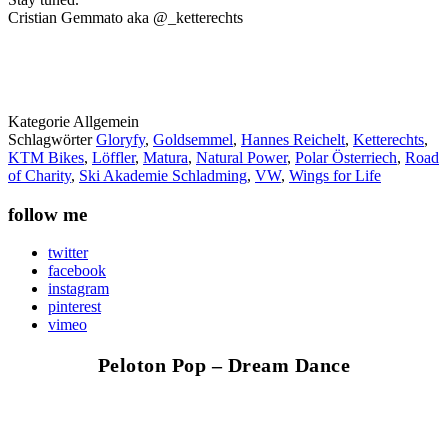
Cristian Gemmato aka @_ketterechts
Kategorie
Allgemein
Schlagwörter
Gloryfy
,
Goldsemmel
,
Hannes Reichelt
,
Ketterechts
,
KTM Bikes
,
Löffler
,
Matura
,
Natural Power
,
Polar Österriech
,
Road
of Charity
,
Ski Akademie Schladming
,
VW
,
Wings for Life
follow me
twitter
facebook
instagram
pinterest
vimeo
Peloton Pop – Dream Dance