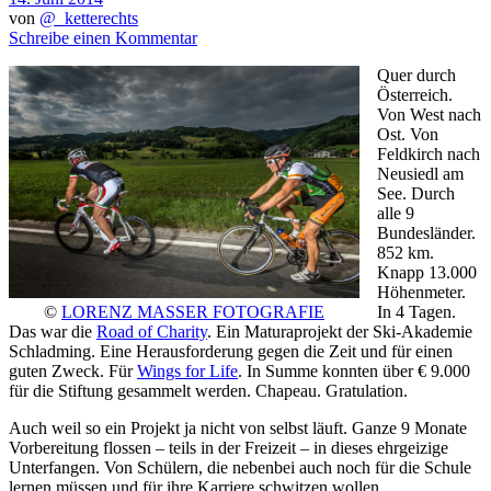
von
@_ketterechts
Schreibe einen Kommentar
Quer durch
Österreich.
Von West nach
Ost. Von
Feldkirch nach
Neusiedl am
See. Durch
alle 9
Bundesländer.
852 km.
Knapp 13.000
Höhenmeter.
©
LORENZ MASSER FOTOGRAFIE
In 4 Tagen.
Das war die
Road of Charity
. Ein Maturaprojekt der Ski-Akademie
Schladming. Eine Herausforderung gegen die Zeit und für einen
guten Zweck. Für
Wings for Life
. In Summe konnten über € 9.000
für die Stiftung gesammelt werden. Chapeau. Gratulation.
Auch weil so ein Projekt ja nicht von selbst läuft. Ganze 9 Monate
Vorbereitung flossen – teils in der Freizeit – in dieses ehrgeizige
Unterfangen. Von Schülern, die nebenbei auch noch für die Schule
lernen müssen und für ihre Karriere schwitzen wollen.