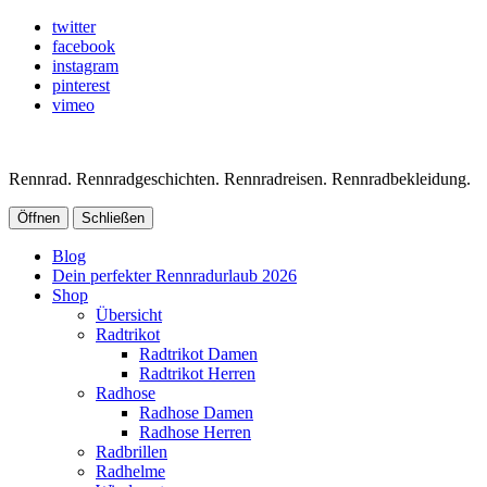
twitter
facebook
instagram
pinterest
vimeo
Rennrad. Rennradgeschichten. Rennradreisen. Rennradbekleidung.
Öffnen
Schließen
Blog
Dein perfekter Rennradurlaub 2026
Shop
Übersicht
Radtrikot
Radtrikot Damen
Radtrikot Herren
Radhose
Radhose Damen
Radhose Herren
Radbrillen
Radhelme