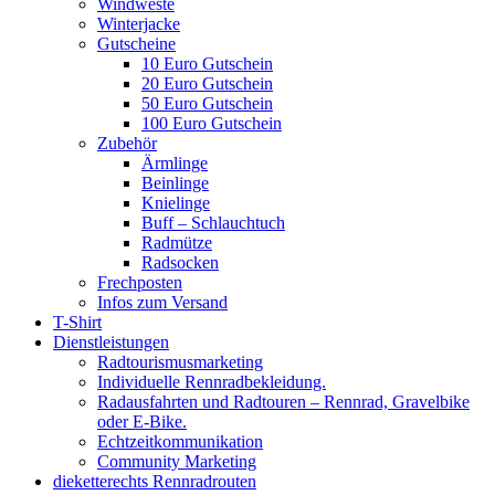
Windweste
Winterjacke
Gutscheine
10 Euro Gutschein
20 Euro Gutschein
50 Euro Gutschein
100 Euro Gutschein
Zubehör
Ärmlinge
Beinlinge
Knielinge
Buff – Schlauchtuch
Radmütze
Radsocken
Frechposten
Infos zum Versand
T-Shirt
Dienstleistungen
Radtourismusmarketing
Individuelle Rennradbekleidung.
Radausfahrten und Radtouren – Rennrad, Gravelbike
oder E-Bike.
Echtzeitkommunikation
Community Marketing
dieketterechts Rennradrouten