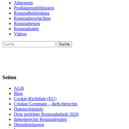
Allgemein
Produktempfehlungen
Rennradbekleidung
Rennradgeschichten
Rennradreisen
Rennradsatire
Videos
Suche
Seiten
AGB
Blog
Cookie-Richtlinie (EU)
Cristian Gemmato – dieKetterechts
Datenschutzinfo
Dein perfekter Rennradurlaub 2026
dieketterechts Rennradrouten
Dienstleistungen