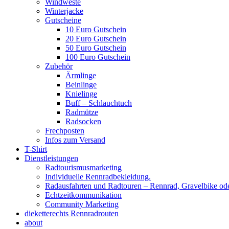
Windweste
Winterjacke
Gutscheine
10 Euro Gutschein
20 Euro Gutschein
50 Euro Gutschein
100 Euro Gutschein
Zubehör
Ärmlinge
Beinlinge
Knielinge
Buff – Schlauchtuch
Radmütze
Radsocken
Frechposten
Infos zum Versand
T-Shirt
Dienstleistungen
Radtourismusmarketing
Individuelle Rennradbekleidung.
Radausfahrten und Radtouren – Rennrad, Gravelbike od
Echtzeitkommunikation
Community Marketing
dieketterechts Rennradrouten
about