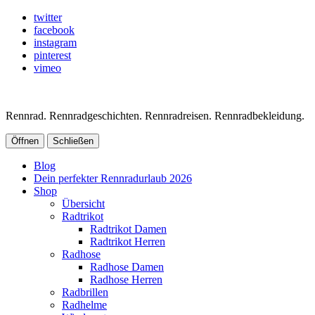
twitter
facebook
instagram
pinterest
vimeo
Rennrad. Rennradgeschichten. Rennradreisen. Rennradbekleidung.
Öffnen
Schließen
Blog
Dein perfekter Rennradurlaub 2026
Shop
Übersicht
Radtrikot
Radtrikot Damen
Radtrikot Herren
Radhose
Radhose Damen
Radhose Herren
Radbrillen
Radhelme