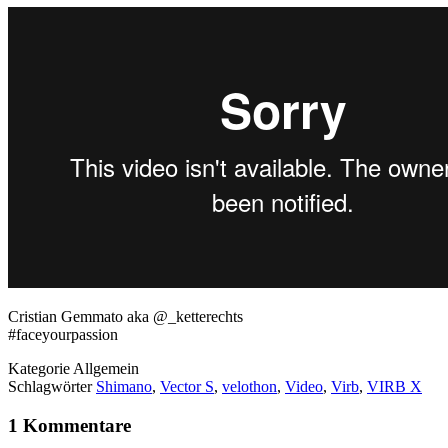
Cristian Gemmato aka @_ketterechts
#faceyourpassion
Kategorie
Allgemein
Schlagwörter
Shimano
,
Vector S
,
velothon
,
Video
,
Virb
,
VIRB X
1 Kommentare