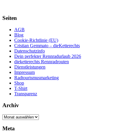
Seiten
AGB
Blog
Cookie-Richtlinie (EU)
Cristian Gemmato – dieKetterechts
Datenschutzinfo
Dein perfekter Rennradurlaub 2026
dieketterechts Rennradrouten
Dienstleistungen
Impressum
Radtourismusmarketing
Shop
T-Shirt
Transparenz
Archiv
Archiv
Meta