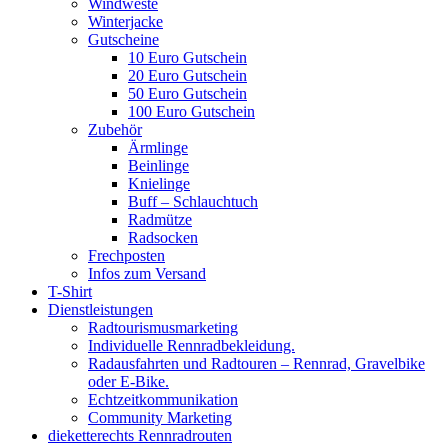
Windweste
Winterjacke
Gutscheine
10 Euro Gutschein
20 Euro Gutschein
50 Euro Gutschein
100 Euro Gutschein
Zubehör
Ärmlinge
Beinlinge
Knielinge
Buff – Schlauchtuch
Radmütze
Radsocken
Frechposten
Infos zum Versand
T-Shirt
Dienstleistungen
Radtourismusmarketing
Individuelle Rennradbekleidung.
Radausfahrten und Radtouren – Rennrad, Gravelbike
oder E-Bike.
Echtzeitkommunikation
Community Marketing
dieketterechts Rennradrouten