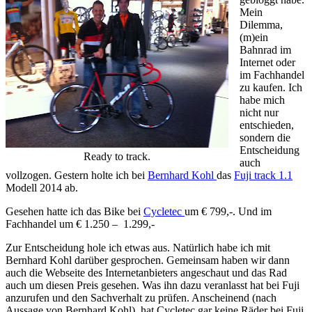
Mein
Dilemma,
(m)ein
Bahnrad im
Internet oder
im Fachhandel
zu kaufen. Ich
habe mich
nicht nur
entschieden,
sondern die
Entscheidung
Ready to track.
auch
vollzogen. Gestern holte ich bei
Bernhard Kohl
das
Fuji track 1.1
Modell 2014 ab.
Gesehen hatte ich das Bike bei
Cycletec
um € 799,-. Und im
Fachhandel um € 1.250 – 1.299,-
Zur Entscheidung hole ich etwas aus. Natürlich habe ich mit
Bernhard Kohl darüber gesprochen. Gemeinsam haben wir dann
auch die Webseite des Internetanbieters angeschaut und das Rad
auch um diesen Preis gesehen. Was ihn dazu veranlasst hat bei Fuji
anzurufen und den Sachverhalt zu prüfen. Anscheinend (nach
Aussage von Bernhard Kohl), hat Cycletec gar keine Räder bei Fuji