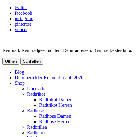
twitter
facebook
instagram
pinterest
vimeo
Rennrad. Rennradgeschichten. Rennradreisen. Rennradbekleidung.
Öffnen
Schließen
Blog
Dein perfekter Rennradurlaub 2026
Shop
Übersicht
Radtrikot
Radtrikot Damen
Radtrikot Herren
Radhose
Radhose Damen
Radhose Herren
Radbrillen
Radhelme