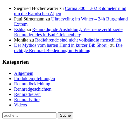
Siegfried Hochenwarter
zu
Carnia 300 – 302 Kilometer rund
um die Karnischen Alpen
Paul Stirnemann
zu
Ultracycling im Winter – 24h Burgenland
Extrem.
Estika
zu
Rennradguide Ausbildung: Vier neue zertifizierte
Rennradguides in Bad Gleichenberg
Monika
zu
Radfahrende sind nicht vollständig menschlich
Der Mythos vom harten Hund in kurzer Bib Short -
zu
Die
richtige Rennrad-Bekleidung im Frühling
Kategorien
Allgemein
Produktempfehlungen
Rennradbekleidung
Rennradgeschichten
Rennradreisen
Rennradsatire
Videos
Suche