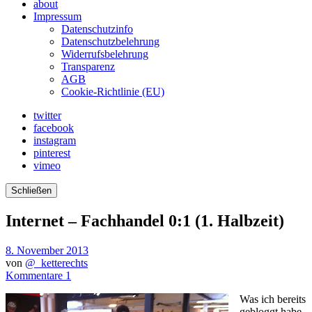
about
Impressum
Datenschutzinfo
Datenschutzbelehrung
Widerrufsbelehrung
Transparenz
AGB
Cookie-Richtlinie (EU)
twitter
facebook
instagram
pinterest
vimeo
Schließen
Internet – Fachhandel 0:1 (1. Halbzeit)
8. November 2013
von
@_ketterechts
Kommentare 1
Was ich bereits
gebloggt habe.