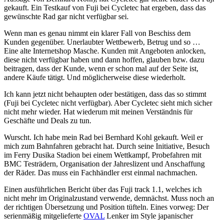
gekauft. Ein Testkauf von Fuji bei Cycletec hat ergeben, dass das
gewünschte Rad gar nicht verfügbar sei.
Wenn man es genau nimmt ein klarer Fall von Beschiss dem
Kunden gegenüber. Unerlaubter Wettbewerb, Betrug und so …
Eine alte Internetshop Masche. Kunden mit Angeboten anlocken,
diese nicht verfügbar haben und dann hoffen, glauben bzw. dazu
beitragen, dass der Kunde, wenn er schon mal auf der Seite ist,
andere Käufe tätigt. Und möglicherweise diese wiederholt.
Ich kann jetzt nicht behaupten oder bestätigen, dass das so stimmt
(Fuji bei Cycletec nicht verfügbar). Aber Cycletec sieht mich sicher
nicht mehr wieder. Hat wiederum mit meinen Verständnis für
Geschäfte und Deals zu tun.
Wurscht. Ich habe mein Rad bei Bernhard Kohl gekauft. Weil er
mich zum Bahnfahren gebracht hat. Durch seine Initiative, Besuch
im Ferry Dusika Stadion bei einem Wettkampf, Probefahren mit
BMC Testrädern, Organisation der Jahreslizent und Anschaffung
der Räder. Das muss ein Fachhändler erst einmal nachmachen.
Einen ausführlichen Bericht über das Fuji track 1.1, welches ich
nicht mehr im Originalzustand verwende, demnächst. Muss noch an
der richtigen Übersetzung und Position tüfteln. Eines vorweg: Der
serienmäßig mitgelieferte
OVAL
Lenker im Style japanischer