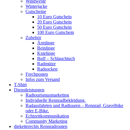
Windweste
Winterjacke
Gutscheine
10 Euro Gutschein
20 Euro Gutschein
50 Euro Gutschein
100 Euro Gutschein
Zubehör
Ärmlinge
Beinlinge
Knielinge
Buff – Schlauchtuch
Radmütze
Radsocken
Frechposten
Infos zum Versand
T-Shirt
Dienstleistungen
Radtourismusmarketing
Individuelle Rennradbekleidung.
Radausfahrten und Radtouren – Rennrad, Gravelbike
oder E-Bike.
Echtzeitkommunikation
Community Marketing
dieketterechts Rennradrouten