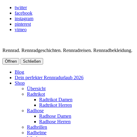
twitter
facebook
instagram
pinterest
vimeo
Rennrad. Rennradgeschichten. Rennradreisen. Rennradbekleidung.
Öffnen
Schließen
Blog
Dein perfekter Rennradurlaub 2026
Shop
Übersicht
Radtrikot
Radtrikot Damen
Radtrikot Herren
Radhose
Radhose Damen
Radhose Herren
Radbrillen
Radhelme