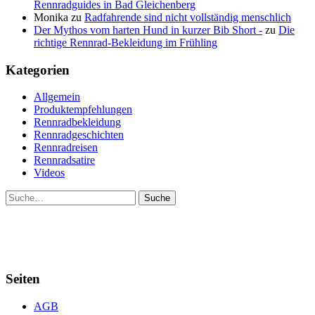
Rennradguides in Bad Gleichenberg
Monika
zu
Radfahrende sind nicht vollständig menschlich
Der Mythos vom harten Hund in kurzer Bib Short -
zu
Die
richtige Rennrad-Bekleidung im Frühling
Kategorien
Allgemein
Produktempfehlungen
Rennradbekleidung
Rennradgeschichten
Rennradreisen
Rennradsatire
Videos
Suche
Seiten
AGB