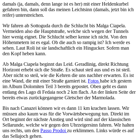
damals (ja, damals, denn lange ist es her) mit einer Heldenkurbel
gefahren bin, dann soll das meinen Leichtsinn (damals, jetzt bin ich
reifer) unterstreichen.
Wir fahren ab Sottoguda durch die Schlucht bis Malga Ciapela.
Vermeiden also die Hauptstraße, welche sich wegen der Tunnels
hier wenig eignet. Die Schlucht selber kenne ich nicht. Von den
Höhenmetern ist es egal. Ob die auch so rampig ist? Ich werde es
sehen. Laut Roli ist sie landschaftlich ein Hingucker. Sofern man
den Kopf heben kann.
Ab Malga Ciapela beginnt das Leid. Geradlinig, direkt Richtung
Horizont erhebt sich die Straße. Es schaut steil aus und es ist steil.
Aber nicht so steil, wie die Kehren die uns nachher erwarten. Es ist
eine Wand, die mit einer Straße garniert ist.
Fotos
habe ich gestern
im Album Dolomiten Teil 3 bereits gepostet. Oben geht es dann
entlang des Lago di Fedaia noch 2 km flach. An der linken Seite der
bereits etwas zurückgegangene Gletscher der Marmolada.
Bis nach Canazei können wir es dann 11 km krachen lassen. Wir
müssen also kaum was für die Vorwärtsbewegung tun. Direkt im
Ort beginnt der nächste Anstieg und wird sind auf der klassischen
Sellarunde, welche wir gegen den Uhrzeigersinn fahren. Wir halten
uns rechts, um den
Passo Prodoi
zu erklimmen. Links würde es auf
das Sellajoch gehen.