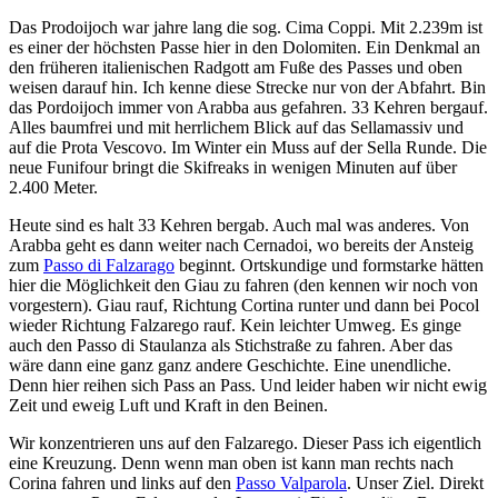
Das Prodoijoch war jahre lang die sog. Cima Coppi. Mit 2.239m ist
es einer der höchsten Passe hier in den Dolomiten. Ein Denkmal an
den früheren italienischen Radgott am Fuße des Passes und oben
weisen darauf hin. Ich kenne diese Strecke nur von der Abfahrt. Bin
das Pordoijoch immer von Arabba aus gefahren. 33 Kehren bergauf.
Alles baumfrei und mit herrlichem Blick auf das Sellamassiv und
auf die Prota Vescovo. Im Winter ein Muss auf der Sella Runde. Die
neue Funifour bringt die Skifreaks in wenigen Minuten auf über
2.400 Meter.
Heute sind es halt 33 Kehren bergab. Auch mal was anderes. Von
Arabba geht es dann weiter nach Cernadoi, wo bereits der Ansteig
zum
Passo di Falzarago
beginnt. Ortskundige und formstarke hätten
hier die Möglichkeit den Giau zu fahren (den kennen wir noch von
vorgestern). Giau rauf, Richtung Cortina runter und dann bei Pocol
wieder Richtung Falzarego rauf. Kein leichter Umweg. Es ginge
auch den Passo di Staulanza als Stichstraße zu fahren. Aber das
wäre dann eine ganz ganz andere Geschichte. Eine unendliche.
Denn hier reihen sich Pass an Pass. Und leider haben wir nicht ewig
Zeit und eweig Luft und Kraft in den Beinen.
Wir konzentrieren uns auf den Falzarego. Dieser Pass ich eigentlich
eine Kreuzung. Denn wenn man oben ist kann man rechts nach
Corina fahren und links auf den
Passo Valparola
. Unser Ziel. Direkt