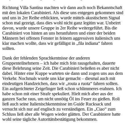
Richtung Villa Santina machten wir dann auch noch Bekanntschaft
mit den lokalen Carabinieri. Als diese uns entgegen gekommen sind
und uns in 2er Reihe erblickten, wurde mittels akustischem Signal
schon mal gezeigt, dass dies wohl nicht ganz legitim war. Unbeirrt
davon, wurde unsere Gruppe in 2er Reihe weitergeführt. Bis die
Carabinieri von hinten an uns heranfuhren und einer der beiden
Männern bei offenen Fenster in feinem aggressiven italienisch uns
klar machen wollte, dass wir gefälligst in „fila indiana“ fahren
sollten.
Dank der fehlenden Sprachkentnisse der anderen
Gruppenteilnehmern – ich habe mich fein rausgehalten, dauerte
diese Belehrung seine Zeit. Die Carabinieri beließen es aber nicht
dabei. Hinter eine Kuppe warteten sie dann und zogen uns aus dem
Verkehr. Nochmals wurde uns klar gemacht – diesmal auch mit
eindeutigen Handzeichen, dass wir „routa a ruota“ fahren sollten.
Ein aufgerichteter Zeigefinger ließ schon schlimmeres erahnen. Ich
habe schon mit einer Strafe spekuliert. Hielt mich aber aus der
ganzen Sache raus, um nicht unnötig Öl ins Feuer zu gießen. Roli
ließ auch seine Italienischkenntnisse im Guide Rucksack und
versucht sich nur auf englisch zu verständigen. Ein „Ciao“ zum
Schluss ließ aber alle Wogen wieder glätten. Der Carabiniere hatte
wohl seine tägliche Autoritätsbestätigung bekommen.