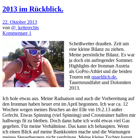
2013 im Rückblick.
22. Oktober 2013
von
@_ketterechts
Kommentare 1
Scheißwetter draußen. Zeit um
eine kleine Bilanz zu ziehen.
Meine persönliche Bilanz. Es war
ja doch ein aufregender Sommer.
Highlights der Ironman Austria
als GoPro-Athlet und die beiden
Touren mit
quaeldich.de.
Tauernrundfahrt und Dolomiten
2013.
Ich hole etwas aus. Meine Radsaison und auch die Vorbereitung auf
den Ironman haben heuer erst im April begonnen. Ich war ca. 12
Wochen wegen meines Bruches an der Elle vm 19.2.13 außer
Gefecht. Etwas Spinning (viel Spinning) und Crosstrainer halfen mir
halbwegs fit zu bleiben. Doch dann habe ich wohl etwas viel Gas
gegeben. Für meine Verhältnisse. Das kann ich behaupten. Wenn
ich einen Blick auf meine Bankkonten mache und die Warnungen
meines Steuerberaters nicht verdränge. Meine kleine Tochter kennt