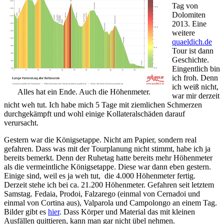
Tag von
Dolomiten
2013. Eine
weitere
quaeldich.de
Tour ist dann
Geschichte.
Eingentlich bin
ich froh. Denn
ich weiß nicht,
Alles hat ein Ende. Auch die Höhenmeter.
war mir derzeit
nicht weh tut. Ich habe mich 5 Tage mit ziemlichen Schmerzen
durchgekämpft und wohl einige Kollateralschäden darauf
verursacht.
Gestern war die Königsetappe. Nicht am Papier, sondern real
gefahren. Dass was mit der Tourplanung nicht stimmt, habe ich ja
bereits bemerkt. Denn der Ruhetag hatte bereits mehr Höhenmeter
als die vermeintliche Königsetappe. Diese war dann eben gestern.
Einige sind, weil es ja weh tut, die 4.000 Höhenmeter fertig.
Derzeit stehe ich bei ca. 21.200 Höhenmeter. Gefahren seit letztem
Samstag. Fedaia, Prodoi, Falzarego (einmal von Cernadoi und
einmal von Cortina aus), Valparola und Campolongo an einem Tag.
Bilder gibt es
hier
. Dass Körper und Material das mit kleinen
Ausfällen quittieren, kann man gar nicht übel nehmen.