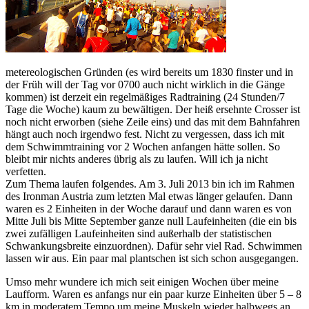
metereologischen Gründen (es wird bereits um 1830 finster und in
der Früh will der Tag vor 0700 auch nicht wirklich in die Gänge
kommen) ist derzeit ein regelmäßiges Radtraining (24 Stunden/7
Tage die Woche) kaum zu bewältigen. Der heiß ersehnte Crosser ist
noch nicht erworben (siehe Zeile eins) und das mit dem Bahnfahren
hängt auch noch irgendwo fest. Nicht zu vergessen, dass ich mit
dem Schwimmtraining vor 2 Wochen anfangen hätte sollen. So
bleibt mir nichts anderes übrig als zu laufen. Will ich ja nicht
verfetten.
Zum Thema laufen folgendes. Am 3. Juli 2013 bin ich im Rahmen
des Ironman Austria zum letzten Mal etwas länger gelaufen. Dann
waren es 2 Einheiten in der Woche darauf und dann waren es von
Mitte Juli bis Mitte September ganze null Laufeinheiten (die ein bis
zwei zufälligen Laufeinheiten sind außerhalb der statistischen
Schwankungsbreite einzuordnen). Dafür sehr viel Rad. Schwimmen
lassen wir aus. Ein paar mal plantschen ist sich schon ausgegangen.
Umso mehr wundere ich mich seit einigen Wochen über meine
Laufform. Waren es anfangs nur ein paar kurze Einheiten über 5 – 8
km in moderatem Tempo um meine Muskeln wieder halbwegs an