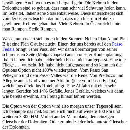
bewältigen. Auch wenn es nur bergauf geht. Die Kehren in den
Dolomiten sind so gebaut, dass man sehr viel Schwung holen kann.
Im Scheitel. Italienische Straßenbauweise. Diese unterschedet sich
von der österreichsichen dadurch, dass man hier um Höhe zu
gewinnen, Kehren gebaut hat. Viele Kehren. In Österreich baute
man Rampen. Steile Rampen.
Was dann passiert steht noch in den Sternen. Neben Plan A und Plan
B ist eine Plan C aufgetaucht. Einer, der uns bereits auf den
Passo
Fedaia
bringt. Jener Pass, den wir dann übermorgen von seiner
schlimmsten Seite (Malga Ciapela) aus in unserer Routenplanung
fixiert haben. Ich habe leider beim Essen nicht aufgepasst. Eine tote
Fliege …. wurscht. Ich habe nicht aufgepasst und so kann ich die
Options Option nicht 100% wiedergeben. Vom Passo San
Pellegrino und dem Passo Valles war die Rede. Von Predazzo und
Alleghe auch. Und von einer Abfahrt (jene vom Passo Fedaia),
welche uns direkt ins Hotel bringt. Eine Abfahrt mit einer sehr
langen Geraden bei 14% Gefälle. Jenes Gefälle, welches wir dann,
wie bereits erwähnt, am Freitag hinauf fahren werden.
Die Opton von der Option wird also morgen unser Tagessoll sein.
Ich behaupte das mal. So freue ich mich auf weitere 100 km und
weiteren 3.300 HM. Vorbei an der Marmolada, dem einzigen
Gletscher der Dolomiten. Oder zumindest der bekannteste Gletscher
der Dolomiten.