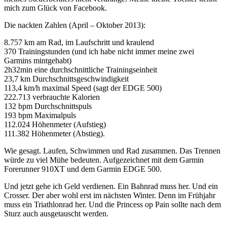
mich zum Glück von Facebook.
Die nackten Zahlen (April – Oktober 2013):
8.757 km am Rad, im Laufschritt und kraulend
370 Trainingstunden (und ich habe nicht immer meine zwei
Garmins mintgehabt)
2h32min eine durchschnittliche Trainingseinheit
23,7 km Durchschnittsgeschwindigkeit
113,4 km/h maximal Speed (sagt der EDGE 500)
222.713 verbrauchte Kalorien
132 bpm Durchschnittspuls
193 bpm Maximalpuls
112.024 Höhenmeter (Aufstieg)
111.382 Höhenmeter (Abstieg).
Wie gesagt. Laufen, Schwimmen und Rad zusammen. Das Trennen
würde zu viel Mühe bedeuten. Aufgezeichnet mit dem Garmin
Forerunner 910XT und dem Garmin EDGE 500.
Und jetzt gehe ich Geld verdienen. Ein Bahnrad muss her. Und ein
Crosser. Der aber wohl erst im nächsten Winter. Denn im Frühjahr
muss ein Triathlonrad her. Und die Princess op Pain sollte nach dem
Sturz auch ausgetauscht werden.