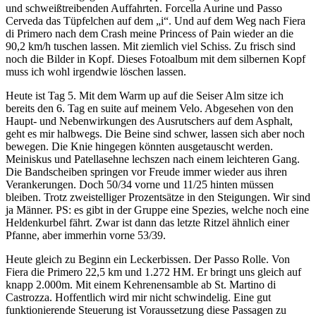
und schweißtreibenden Auffahrten. Forcella Aurine und Passo
Cerveda das Tüpfelchen auf dem „i“. Und auf dem Weg nach Fiera
di Primero nach dem Crash meine Princess of Pain wieder an die
90,2 km/h tuschen lassen. Mit ziemlich viel Schiss. Zu frisch sind
noch die Bilder in Kopf. Dieses Fotoalbum mit dem silbernen Kopf
muss ich wohl irgendwie löschen lassen.
Heute ist Tag 5. Mit dem Warm up auf die Seiser Alm sitze ich
bereits den 6. Tag en suite auf meinem Velo. Abgesehen von den
Haupt- und Nebenwirkungen des Ausrutschers auf dem Asphalt,
geht es mir halbwegs. Die Beine sind schwer, lassen sich aber noch
bewegen. Die Knie hingegen könnten ausgetauscht werden.
Meiniskus und Patellasehne lechszen nach einem leichteren Gang.
Die Bandscheiben springen vor Freude immer wieder aus ihren
Verankerungen. Doch 50/34 vorne und 11/25 hinten müssen
bleiben. Trotz zweistelliger Prozentsätze in den Steigungen. Wir sind
ja Männer. PS: es gibt in der Gruppe eine Spezies, welche noch eine
Heldenkurbel fährt. Zwar ist dann das letzte Ritzel ähnlich einer
Pfanne, aber immerhin vorne 53/39.
Heute gleich zu Beginn ein Leckerbissen. Der Passo Rolle. Von
Fiera die Primero 22,5 km und 1.272 HM. Er bringt uns gleich auf
knapp 2.000m. Mit einem Kehrenensamble ab St. Martino di
Castrozza. Hoffentlich wird mir nicht schwindelig. Eine gut
funktionierende Steuerung ist Voraussetzung diese Passagen zu