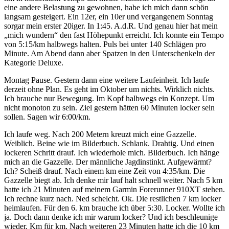
eine andere Belastung zu gewohnen, habe ich mich dann schön
langsam gesteigert. Ein 12er, ein 10er und vergangenem Sonntag
sorgar mein erster 20iger. In 1:45. A.d.R. Und genau hier hat mein
„mich wundern“ den fast Höhepunkt erreicht. Ich konnte ein Tempo
von 5:15/km halbwegs halten. Puls bei unter 140 Schlägen pro
Minute. Am Abend dann aber Spatzen in den Unterschenkeln der
Kategorie Deluxe.
Montag Pause. Gestern dann eine weitere Laufeinheit. Ich laufe
derzeit ohne Plan. Es geht im Oktober um nichts. Wirklich nichts.
Ich brauche nur Bewegung. Im Kopf halbwegs ein Konzept. Um
nicht monoton zu sein. Ziel gestern hätten 60 Minuten locker sein
sollen. Sagen wir 6:00/km.
Ich laufe weg. Nach 200 Metern kreuzt mich eine Gazzelle.
Weiblich. Beine wie im Bilderbuch. Schlank. Drahtig. Und einen
lockeren Schritt drauf. Ich wiederhole mich. Bilderbuch. Ich hänge
mich an die Gazzelle. Der männliche Jagdinstinkt. Aufgewärmt?
Ich? Scheiß drauf. Nach einem km eine Zeit von 4:35/km. Die
Gazzelle biegt ab. Ich denke mir lauf halt schnell weiter. Nach 5 km
hatte ich 21 Minuten auf meinem Garmin Forerunner 910XT stehen.
Ich rechne kurz nach. Ned schelcht. Ok. Die restlichen 7 km locker
heimlaufen. Für den 6. km brauche ich über 5:30. Locker. Wollte ich
ja. Doch dann denke ich mir warum locker? Und ich beschleunige
wieder. Km für km. Nach weiteren 23 Minuten hatte ich die 10 km