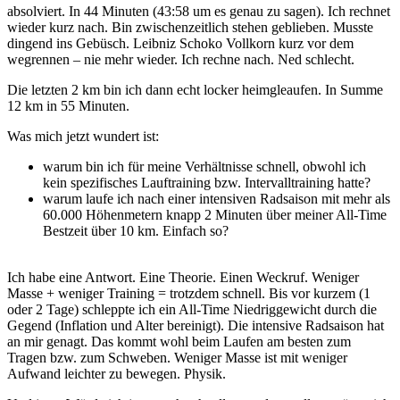
absolviert. In 44 Minuten (43:58 um es genau zu sagen). Ich rechnet
wieder kurz nach. Bin zwischenzeitlich stehen geblieben. Musste
dingend ins Gebüsch. Leibniz Schoko Vollkorn kurz vor dem
wegrennen – nie mehr wieder. Ich rechne nach. Ned schlecht.
Die letzten 2 km bin ich dann echt locker heimgleaufen. In Summe
12 km in 55 Minuten.
Was mich jetzt wundert ist:
warum bin ich für meine Verhältnisse schnell, obwohl ich
kein spezifisches Lauftraining bzw. Intervalltraining hatte?
warum laufe ich nach einer intensiven Radsaison mit mehr als
60.000 Höhenmetern knapp 2 Minuten über meiner All-Time
Bestzeit über 10 km. Einfach so?
Ich habe eine Antwort. Eine Theorie. Einen Weckruf. Weniger
Masse + weniger Training = trotzdem schnell. Bis vor kurzem (1
oder 2 Tage) schleppte ich ein All-Time Niedriggewicht durch die
Gegend (Inflation und Alter bereinigt). Die intensive Radsaison hat
an mir genagt. Das kommt wohl beim Laufen am besten zum
Tragen bzw. zum Schweben. Weniger Masse ist mit weniger
Aufwand leichter zu bewegen. Physik.