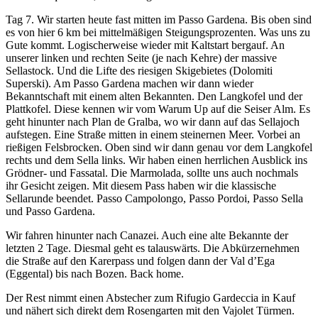
Tag 7. Wir starten heute fast mitten im Passo Gardena. Bis oben sind
es von hier 6 km bei mittelmäßigen Steigungsprozenten. Was uns zu
Gute kommt. Logischerweise wieder mit Kaltstart bergauf. An
unserer linken und rechten Seite (je nach Kehre) der massive
Sellastock. Und die Lifte des riesigen Skigebietes (Dolomiti
Superski). Am Passo Gardena machen wir dann wieder
Bekanntschaft mit einem alten Bekannten. Den Langkofel und der
Plattkofel. Diese kennen wir vom Warum Up auf die Seiser Alm. Es
geht hinunter nach Plan de Gralba, wo wir dann auf das Sellajoch
aufstegen. Eine Straße mitten in einem steinernen Meer. Vorbei an
rießigen Felsbrocken. Oben sind wir dann genau vor dem Langkofel
rechts und dem Sella links. Wir haben einen herrlichen Ausblick ins
Grödner- und Fassatal. Die Marmolada, sollte uns auch nochmals
ihr Gesicht zeigen. Mit diesem Pass haben wir die klassische
Sellarunde beendet. Passo Campolongo, Passo Pordoi, Passo Sella
und Passo Gardena.
Wir fahren hinunter nach Canazei. Auch eine alte Bekannte der
letzten 2 Tage. Diesmal geht es talauswärts. Die Abkürzernehmen
die Straße auf den Karerpass und folgen dann der Val d’Ega
(Eggental) bis nach Bozen. Back home.
Der Rest nimmt einen Abstecher zum Rifugio Gardeccia in Kauf
und nähert sich direkt dem Rosengarten mit den Vajolet Türmen.