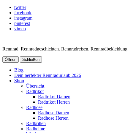
twitter
facebook
instagram
pinterest
vimeo
Rennrad. Rennradgeschichten. Rennradreisen. Rennradbekleidung.
Öffnen
Schließen
Blog
Dein perfekter Rennradurlaub 2026
Shop
Übersicht
Radtrikot
Radtrikot Damen
Radtrikot Herren
Radhose
Radhose Damen
Radhose Herren
Radbrillen
Radhelme