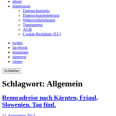
about
Impressum
Datenschutzinfo
Datenschutzbelehrung
Widerrufsbelehrung
Transparenz
AGB
Cookie-Richtlinie (EU)
twitter
facebook
instagram
pinterest
vimeo
Schließen
Schlagwort:
Allgemein
Rennradreise nach Kärnten, Friaul,
Slowenien. Tag fünf.
12. September 2014