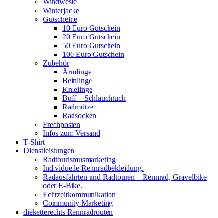
Windweste
Winterjacke
Gutscheine
10 Euro Gutschein
20 Euro Gutschein
50 Euro Gutschein
100 Euro Gutschein
Zubehör
Ärmlinge
Beinlinge
Knielinge
Buff – Schlauchtuch
Radmütze
Radsocken
Frechposten
Infos zum Versand
T-Shirt
Dienstleistungen
Radtourismusmarketing
Individuelle Rennradbekleidung.
Radausfahrten und Radtouren – Rennrad, Gravelbike
oder E-Bike.
Echtzeitkommunikation
Community Marketing
dieketterechts Rennradrouten