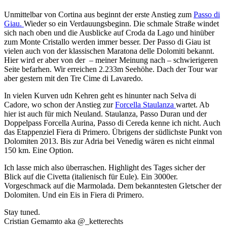
Unmittelbar von Cortina aus beginnt der erste Anstieg zum
Passo di
Giau.
Wieder so ein Verdauungsbeginn. Die schmale Straße windet
sich nach oben und die Ausblicke auf Croda da Lago und hinüber
zum Monte Cristallo werden immer besser. Der Passo di Giau ist
vielen auch von der klassischen Maratona delle Dolomiti bekannt.
Hier wird er aber von der – meiner Meinung nach – schwierigeren
Seite befarhen. Wir erreichen 2.233m Seehöhe. Dach der Tour war
aber gestern mit den Tre Cime di Lavaredo.
In vielen Kurven udn Kehren geht es hinunter nach Selva di
Cadore, wo schon der Anstieg zur
Forcella Staulanza
wartet. Ab
hier ist auch für mich Neuland. Staulanza, Passo Duran und der
Doppelpass Forcella Aurina, Passo di Cereda kenne ich nicht. Auch
das Etappenziel Fiera di Primero. Übrigens der südlichste Punkt von
Dolomiten 2013. Bis zur Adria bei Venedig wären es nicht einmal
150 km. Eine Option.
Ich lasse mich also überraschen. Highlight des Tages sicher der
Blick auf die Civetta (italienisch für Eule). Ein 3000er.
Vorgeschmack auf die Marmolada. Dem bekanntesten Gletscher der
Dolomiten. Und ein Eis in Fiera di Primero.
Stay tuned.
Cristian Gemamto aka @_ketterechts