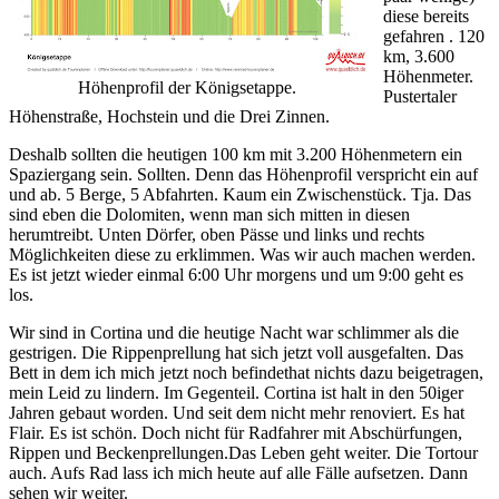
diese bereits
gefahren . 120
km, 3.600
Höhenmeter.
Höhenprofil der Königsetappe.
Pustertaler
Höhenstraße, Hochstein und die Drei Zinnen.
Deshalb sollten die heutigen 100 km mit 3.200 Höhenmetern ein
Spaziergang sein. Sollten. Denn das Höhenprofil verspricht ein auf
und ab. 5 Berge, 5 Abfahrten. Kaum ein Zwischenstück. Tja. Das
sind eben die Dolomiten, wenn man sich mitten in diesen
herumtreibt. Unten Dörfer, oben Pässe und links und rechts
Möglichkeiten diese zu erklimmen. Was wir auch machen werden.
Es ist jetzt wieder einmal 6:00 Uhr morgens und um 9:00 geht es
los.
Wir sind in Cortina und die heutige Nacht war schlimmer als die
gestrigen. Die Rippenprellung hat sich jetzt voll ausgefalten. Das
Bett in dem ich mich jetzt noch befindethat nichts dazu beigetragen,
mein Leid zu lindern. Im Gegenteil. Cortina ist halt in den 50iger
Jahren gebaut worden. Und seit dem nicht mehr renoviert. Es hat
Flair. Es ist schön. Doch nicht für Radfahrer mit Abschürfungen,
Rippen und Beckenprellungen.Das Leben geht weiter. Die Tortour
auch. Aufs Rad lass ich mich heute auf alle Fälle aufsetzen. Dann
sehen wir weiter.