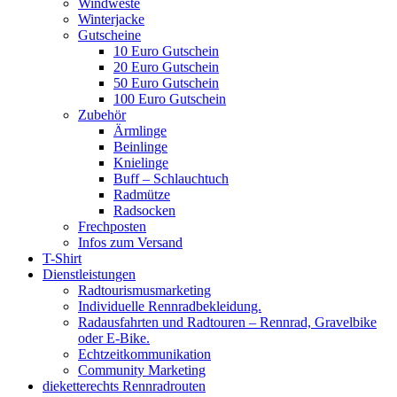
Windweste
Winterjacke
Gutscheine
10 Euro Gutschein
20 Euro Gutschein
50 Euro Gutschein
100 Euro Gutschein
Zubehör
Ärmlinge
Beinlinge
Knielinge
Buff – Schlauchtuch
Radmütze
Radsocken
Frechposten
Infos zum Versand
T-Shirt
Dienstleistungen
Radtourismusmarketing
Individuelle Rennradbekleidung.
Radausfahrten und Radtouren – Rennrad, Gravelbike
oder E-Bike.
Echtzeitkommunikation
Community Marketing
dieketterechts Rennradrouten