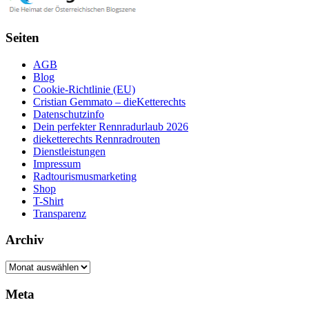
Seiten
AGB
Blog
Cookie-Richtlinie (EU)
Cristian Gemmato – dieKetterechts
Datenschutzinfo
Dein perfekter Rennradurlaub 2026
dieketterechts Rennradrouten
Dienstleistungen
Impressum
Radtourismusmarketing
Shop
T-Shirt
Transparenz
Archiv
Archiv
Meta