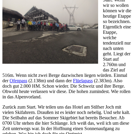
wir so wollen
können wir die
heutige Etappe
so bezeichnen.
Eigentlich eine
Etappe,
welche
tendenziell nur
nach unten
geht. Liegt der
Start auf
2.760m und
das Ziel auf
516m. Wenn nicht zwei Berge dazwischen liegen würden. Einmal
der
Ofenpass
(2.138m) und dann der
Flüelapass
(2.383m). Also
doch gut 2.000 HM. Schon wieder. Die Schweiz und ihre Berge.
Obwohl heute verlassen wir diese. Die hohen zumindest. Wie rollen
in das Alpenvorland.
Zurück zum Start. Wir teilen uns das Hotel am Stilfser Joch mit
vielen Skifahrern. Draußen ist es leider noch nebelig. Und sehr kalt.
Die Seilbahn auf das Sommer Skigebiet hat bereits Besucher. Ab
0700 Uhr stehen die hier Schlange. Ich weiß das, weil ich um diese
Zeit unterwegs war. In der Hoffnung einen Sonnenaufgang zu
erleben. Was bin ich doch für ein Optimist.