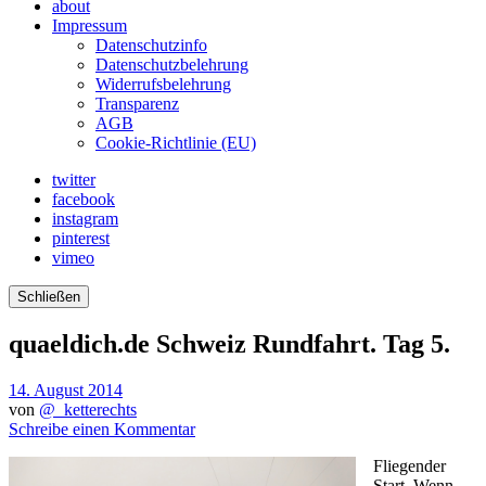
about
Impressum
Datenschutzinfo
Datenschutzbelehrung
Widerrufsbelehrung
Transparenz
AGB
Cookie-Richtlinie (EU)
twitter
facebook
instagram
pinterest
vimeo
Schließen
quaeldich.de Schweiz Rundfahrt. Tag 5.
14. August 2014
von
@_ketterechts
Schreibe einen Kommentar
Fliegender
Start. Wenn