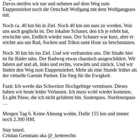
Davos streifen wir nur und nehmen auf dem Weg zum
Etappenzielort noch die Ortschaft Wolfgang mit dem Wolfgangpass
mit.
Noch ca. 40 km bis in Ziel. Noch 40 km um nass zu werden. Was
uns auch geglückt ist. Der lokalste Schauer, den ich je erlebt hat,
erwischte uns. Endlich wieder nass. Der Schauer war kurz, aber er
reichte aus um Rad, Socken und Trikot samt Hose zu beschmutzen.
Noch 30 km bis ins Ziel. Und wir verfranzten uns. Die Straße hier
ist für Räder tabu. Der Radweg etwas chaotisch ausgeschildert. Wir
fahren auf und ab, links und rechts, vorwärts und zürück. Und wir
finden den Weg zum Etappenzielort. Mehr als eine Stunde früher als
der virtuelle Garmin Partner. Ein Sieg für die Ewigkeit.
Fazit: Ich werde das Schweizer Hochgebirge vermissen. Dieses
haben wir heute leider Verlassen. Ich muss wohl wieder kommen.
Es gibt Pässe, die ich nicht gefahren bin. Sustenpass. Nuefenenpass
…
Morgen Tag 6. Keine Ahnung wohin. Dafür 155 km und immer
noch 2.300 HM.
Stay tuned.
Cristian Gemmato aka @_ketterechts