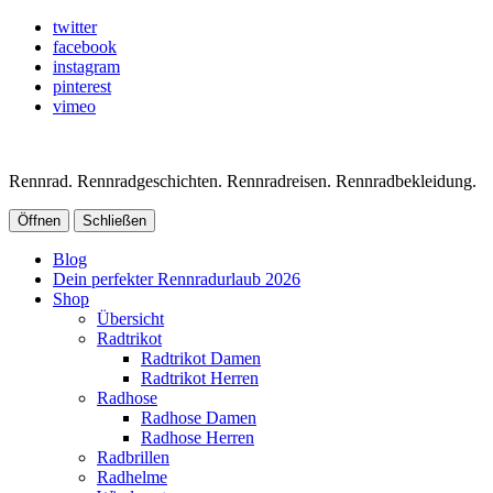
twitter
facebook
instagram
pinterest
vimeo
Rennrad. Rennradgeschichten. Rennradreisen. Rennradbekleidung.
Öffnen
Schließen
Blog
Dein perfekter Rennradurlaub 2026
Shop
Übersicht
Radtrikot
Radtrikot Damen
Radtrikot Herren
Radhose
Radhose Damen
Radhose Herren
Radbrillen
Radhelme