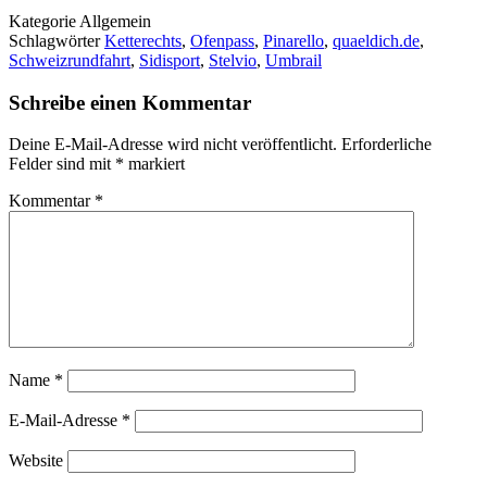
Kategorie
Allgemein
Schlagwörter
Ketterechts
,
Ofenpass
,
Pinarello
,
quaeldich.de
,
Schweizrundfahrt
,
Sidisport
,
Stelvio
,
Umbrail
Schreibe einen Kommentar
Deine E-Mail-Adresse wird nicht veröffentlicht.
Erforderliche
Felder sind mit
*
markiert
Kommentar
*
Name
*
E-Mail-Adresse
*
Website