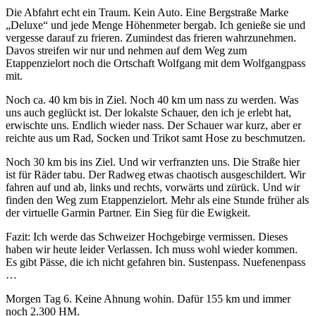
Die Abfahrt echt ein Traum. Kein Auto. Eine Bergstraße Marke
„Deluxe“ und jede Menge Höhenmeter bergab. Ich genieße sie und
vergesse darauf zu frieren. Zumindest das frieren wahrzunehmen.
Davos streifen wir nur und nehmen auf dem Weg zum
Etappenzielort noch die Ortschaft Wolfgang mit dem Wolfgangpass
mit.
Noch ca. 40 km bis in Ziel. Noch 40 km um nass zu werden. Was
uns auch geglückt ist. Der lokalste Schauer, den ich je erlebt hat,
erwischte uns. Endlich wieder nass. Der Schauer war kurz, aber er
reichte aus um Rad, Socken und Trikot samt Hose zu beschmutzen.
Noch 30 km bis ins Ziel. Und wir verfranzten uns. Die Straße hier
ist für Räder tabu. Der Radweg etwas chaotisch ausgeschildert. Wir
fahren auf und ab, links und rechts, vorwärts und zürück. Und wir
finden den Weg zum Etappenzielort. Mehr als eine Stunde früher als
der virtuelle Garmin Partner. Ein Sieg für die Ewigkeit.
Fazit: Ich werde das Schweizer Hochgebirge vermissen. Dieses
haben wir heute leider Verlassen. Ich muss wohl wieder kommen.
Es gibt Pässe, die ich nicht gefahren bin. Sustenpass. Nuefenenpass
…
Morgen Tag 6. Keine Ahnung wohin. Dafür 155 km und immer
noch 2.300 HM.