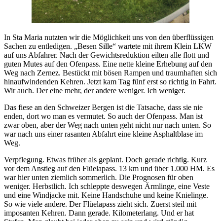
In Sta Maria nutzten wir die Möglichkeit uns von den überflüssigen
Sachen zu entledigen. „Besen Sille“ wartete mit ihrem Klein LKW
auf uns Abfahrer. Nach der Gewichtsreduktion eilten alle flott und
guten Mutes auf den Ofenpass. Eine nette kleine Erhebung auf den
Weg nach Zernez. Bestückt mit bösen Rampen und traumhaften sich
hinaufwindenden Kehren. Jetzt kam Tag fünf erst so richtig in Fahrt.
Wir auch. Der eine mehr, der andere weniger. Ich weniger.
Das fiese an den Schweizer Bergen ist die Tatsache, dass sie nie
enden, dort wo man es vermutet. So auch der Ofenpass. Man ist
zwar oben, aber der Weg nach unten geht nicht nur nach unten. So
war nach uns einer rasanten Abfahrt eine kleine Asphaltblase im
Weg.
Verpflegung. Etwas früher als geplant. Doch gerade richtig. Kurz
vor dem Anstieg auf den Flüelapass. 13 km und über 1.000 HM. Es
war hier unten ziemlich sommerlich. Die Prognosen für oben
weniger. Herbstlich. Ich schleppte deswegen Ärmlinge, eine Veste
und eine Windjacke mit. Keine Handschuhe und keine Knielinge.
So wie viele andere. Der Flüelapass zieht sich. Zuerst steil mit
imposanten Kehren. Dann gerade. Kilometerlang. Und er hat