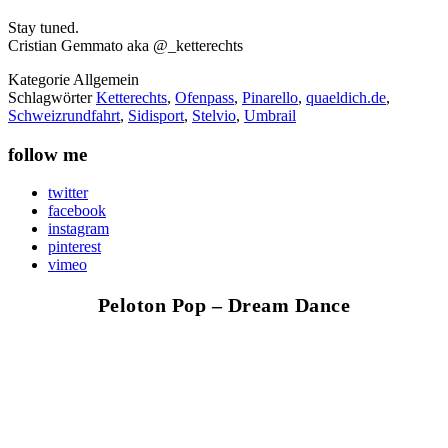
Stay tuned.
Cristian Gemmato aka @_ketterechts
Kategorie
Allgemein
Schlagwörter
Ketterechts
,
Ofenpass
,
Pinarello
,
quaeldich.de
,
Schweizrundfahrt
,
Sidisport
,
Stelvio
,
Umbrail
follow me
twitter
facebook
instagram
pinterest
vimeo
Peloton Pop – Dream Dance