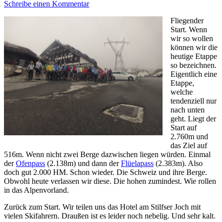
Schreibe einen Kommentar
Fliegender
Start. Wenn
wir so wollen
können wir die
heutige Etappe
so bezeichnen.
Eigentlich eine
Etappe,
welche
tendenziell nur
nach unten
geht. Liegt der
Start auf
2.760m und
das Ziel auf
516m. Wenn nicht zwei Berge dazwischen liegen würden. Einmal
der
Ofenpass
(2.138m) und dann der
Flüelapass
(2.383m). Also
doch gut 2.000 HM. Schon wieder. Die Schweiz und ihre Berge.
Obwohl heute verlassen wir diese. Die hohen zumindest. Wie rollen
in das Alpenvorland.
Zurück zum Start. Wir teilen uns das Hotel am Stilfser Joch mit
vielen Skifahrern. Draußen ist es leider noch nebelig. Und sehr kalt.