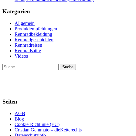
Kategorien
Allgemein
Produktempfehlungen
Rennradbekleidung
Rennradgeschichten
Rennradreisen
Rennradsatire
Videos
Suche
Seiten
AGB
Blog
Cookie-Richtlinie (EU)
Cristian Gemmato – dieKetterechts
Datenschutzinfo