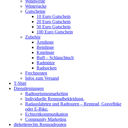
Windweste
Winterjacke
Gutscheine
10 Euro Gutschein
20 Euro Gutschein
50 Euro Gutschein
100 Euro Gutschein
Zubehör
Ärmlinge
Beinlinge
Knielinge
Buff – Schlauchtuch
Radmütze
Radsocken
Frechposten
Infos zum Versand
T-Shirt
Dienstleistungen
Radtourismusmarketing
Individuelle Rennradbekleidung.
Radausfahrten und Radtouren – Rennrad, Gravelbike
oder E-Bike.
Echtzeitkommunikation
Community Marketing
dieketterechts Rennradrouten