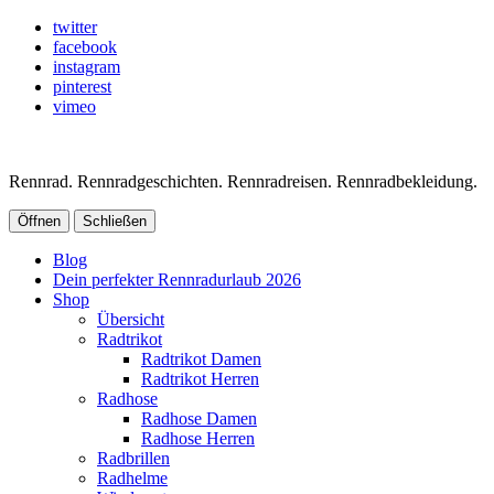
twitter
facebook
instagram
pinterest
vimeo
Rennrad. Rennradgeschichten. Rennradreisen. Rennradbekleidung.
Öffnen
Schließen
Blog
Dein perfekter Rennradurlaub 2026
Shop
Übersicht
Radtrikot
Radtrikot Damen
Radtrikot Herren
Radhose
Radhose Damen
Radhose Herren
Radbrillen
Radhelme