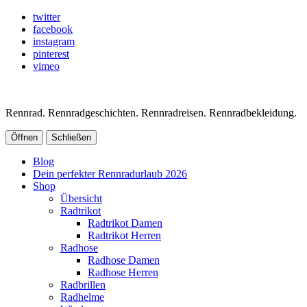
twitter
facebook
instagram
pinterest
vimeo
Rennrad. Rennradgeschichten. Rennradreisen. Rennradbekleidung.
Öffnen
Schließen
Blog
Dein perfekter Rennradurlaub 2026
Shop
Übersicht
Radtrikot
Radtrikot Damen
Radtrikot Herren
Radhose
Radhose Damen
Radhose Herren
Radbrillen
Radhelme