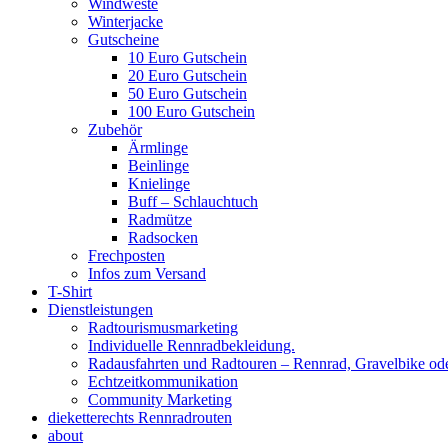
Windweste
Winterjacke
Gutscheine
10 Euro Gutschein
20 Euro Gutschein
50 Euro Gutschein
100 Euro Gutschein
Zubehör
Ärmlinge
Beinlinge
Knielinge
Buff – Schlauchtuch
Radmütze
Radsocken
Frechposten
Infos zum Versand
T-Shirt
Dienstleistungen
Radtourismusmarketing
Individuelle Rennradbekleidung.
Radausfahrten und Radtouren – Rennrad, Gravelbike od
Echtzeitkommunikation
Community Marketing
dieketterechts Rennradrouten
about