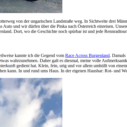
hotterweg von der ungarischen Landstraße weg. In Sichtweite drei Män
ins Auto und wir dürfen über die Pinka nach Österreich einreisen. Uns
and. Dort, wo die Geschichte noch spürbar ist und jede Rennradtour 
Teilweise kannte ich die Gegend vom
Race Across Burgenland
. Damals 
 etwas wahrzunehmen. Daher galt es diesmal, meine volle Aufmerksamk
nterkunft gedient hat. Klein, fein, urig und vor allem umhüllt von ei
chen kann. In und rund ums Haus. In der eigenen Hausbar: Rot- und W