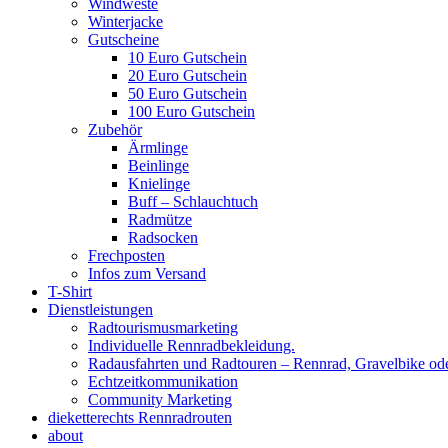
Windweste
Winterjacke
Gutscheine
10 Euro Gutschein
20 Euro Gutschein
50 Euro Gutschein
100 Euro Gutschein
Zubehör
Ärmlinge
Beinlinge
Knielinge
Buff – Schlauchtuch
Radmütze
Radsocken
Frechposten
Infos zum Versand
T-Shirt
Dienstleistungen
Radtourismusmarketing
Individuelle Rennradbekleidung.
Radausfahrten und Radtouren – Rennrad, Gravelbike od
Echtzeitkommunikation
Community Marketing
dieketterechts Rennradrouten
about