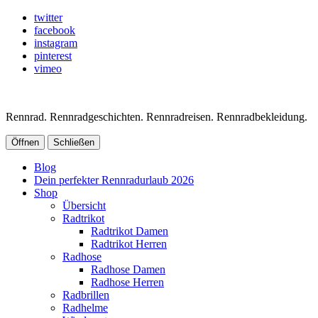
twitter
facebook
instagram
pinterest
vimeo
Rennrad. Rennradgeschichten. Rennradreisen. Rennradbekleidung.
Öffnen
Schließen
Blog
Dein perfekter Rennradurlaub 2026
Shop
Übersicht
Radtrikot
Radtrikot Damen
Radtrikot Herren
Radhose
Radhose Damen
Radhose Herren
Radbrillen
Radhelme