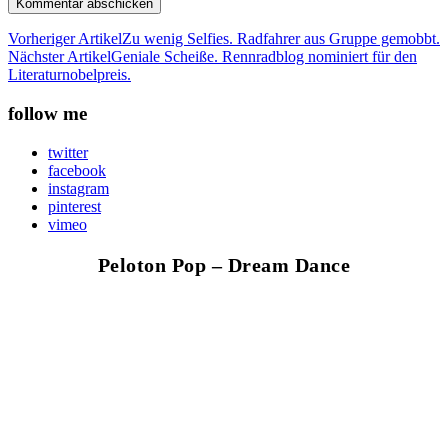
Vorheriger Artikel
Zu wenig Selfies. Radfahrer aus Gruppe gemobbt.
Nächster Artikel
Geniale Scheiße. Rennradblog nominiert für den
Literaturnobelpreis.
follow me
twitter
facebook
instagram
pinterest
vimeo
Peloton Pop – Dream Dance