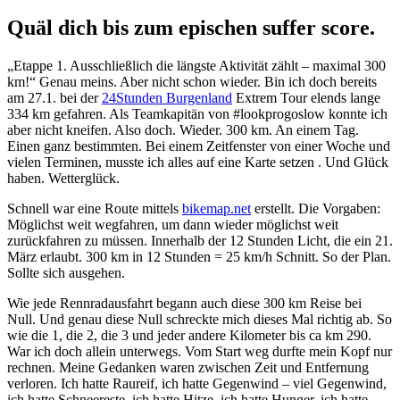
Quäl dich bis zum epischen suffer score.
„Etappe 1. Ausschließlich die längste Aktivität zählt – maximal 300
km!“ Genau meins. Aber nicht schon wieder. Bin ich doch bereits
am 27.1. bei der
24Stunden Burgenland
Extrem Tour elends lange
334 km gefahren. Als Teamkapitän von #lookprogoslow konnte ich
aber nicht kneifen. Also doch. Wieder. 300 km. An einem Tag.
Einen ganz bestimmten. Bei einem Zeitfenster von einer Woche und
vielen Terminen, musste ich alles auf eine Karte setzen . Und Glück
haben. Wetterglück.
Schnell war eine Route mittels
bikemap.net
erstellt. Die Vorgaben:
Möglichst weit wegfahren, um dann wieder möglichst weit
zurückfahren zu müssen. Innerhalb der 12 Stunden Licht, die ein 21.
März erlaubt. 300 km in 12 Stunden = 25 km/h Schnitt. So der Plan.
Sollte sich ausgehen.
Wie jede Rennradausfahrt begann auch diese 300 km Reise bei
Null. Und genau diese Null schreckte mich dieses Mal richtig ab. So
wie die 1, die 2, die 3 und jeder andere Kilometer bis ca km 290.
War ich doch allein unterwegs. Vom Start weg durfte mein Kopf nur
rechnen. Meine Gedanken waren zwischen Zeit und Entfernung
verloren. Ich hatte Raureif, ich hatte Gegenwind – viel Gegenwind,
ich hatte Schneereste, ich hatte Hitze, ich hatte Hunger, ich hatte