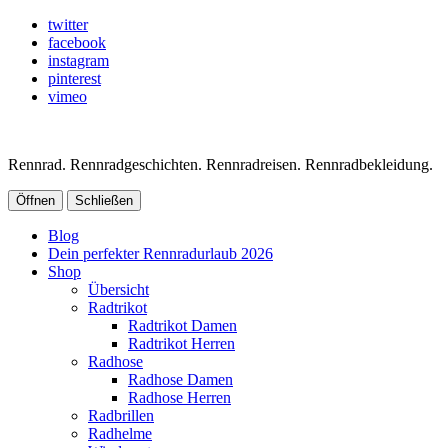
twitter
facebook
instagram
pinterest
vimeo
Rennrad. Rennradgeschichten. Rennradreisen. Rennradbekleidung.
Öffnen
Schließen
Blog
Dein perfekter Rennradurlaub 2026
Shop
Übersicht
Radtrikot
Radtrikot Damen
Radtrikot Herren
Radhose
Radhose Damen
Radhose Herren
Radbrillen
Radhelme