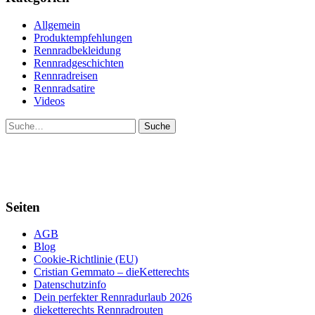
Allgemein
Produktempfehlungen
Rennradbekleidung
Rennradgeschichten
Rennradreisen
Rennradsatire
Videos
Suche
Seiten
AGB
Blog
Cookie-Richtlinie (EU)
Cristian Gemmato – dieKetterechts
Datenschutzinfo
Dein perfekter Rennradurlaub 2026
dieketterechts Rennradrouten