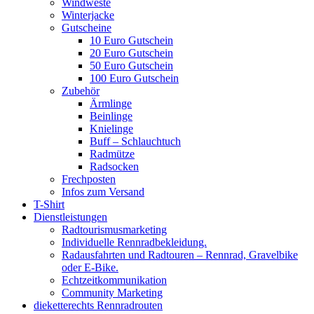
Windweste
Winterjacke
Gutscheine
10 Euro Gutschein
20 Euro Gutschein
50 Euro Gutschein
100 Euro Gutschein
Zubehör
Ärmlinge
Beinlinge
Knielinge
Buff – Schlauchtuch
Radmütze
Radsocken
Frechposten
Infos zum Versand
T-Shirt
Dienstleistungen
Radtourismusmarketing
Individuelle Rennradbekleidung.
Radausfahrten und Radtouren – Rennrad, Gravelbike
oder E-Bike.
Echtzeitkommunikation
Community Marketing
dieketterechts Rennradrouten