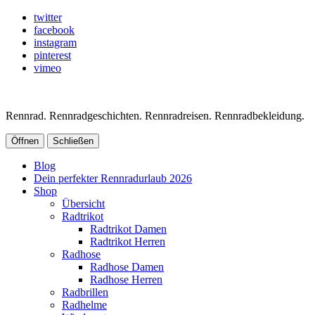
twitter
facebook
instagram
pinterest
vimeo
Rennrad. Rennradgeschichten. Rennradreisen. Rennradbekleidung.
Öffnen
Schließen
Blog
Dein perfekter Rennradurlaub 2026
Shop
Übersicht
Radtrikot
Radtrikot Damen
Radtrikot Herren
Radhose
Radhose Damen
Radhose Herren
Radbrillen
Radhelme