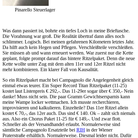
Pinarello Steuerlager
Was dann passiert ist, bohrte ein tiefes Loch in meine Brieftasche.
Die Vorahnung war groß. Die Realität übertraf dann alles noch
schlimmer. Logisch. Bei meinen gefahrenen Kilometern letztes Jahr.
Da hilft auch kein Hegen und Pflegen. Verschleißteile verschleißen.
Sie müssen ab und wann erneuert werden. War zuerst nur die Kette
geplant, folgte prompt darauf das hintere Ritzelpaket. Denn die neue
Kette wollte unter Zug mit dem alten 11er und 12er Ritzel nicht
mehr kombinieren. Ein klarer Fall von Kausalität.
So ein Ritzelpaket macht bei Campagnolo die Angelegenheit gleich
einmal etwas teurer. Ein Super Record Titan Ritzelpaket (11-25)
kostet laut Listenpreis € 292,-. Das 11-29er sogar über € 350,- Nein
danke! Muss nicht sein. Die paar Gramm Gewichtsersparnis kann
meine Wampe locker wettmachen. Ich musste recherchieren,
improvisieren und kalkulieren. Einzelteile? Das 11er Ritzel allein
kostet € 70,-, das 12er auch. Das sind € 140. Ok – zahlt sich niemals
aus. Also ein Chorus Paket 11-25 für € 149,-. Und zwar flott.
Schneller als der Versandhandel erlaubt. Normalerweise sind
sämtliche Campagnolo Ersatzteile bei
RIH
in der Wiener
Praterstraße erhältlich. Normalerweise. Diesmal leider nicht. Dafür