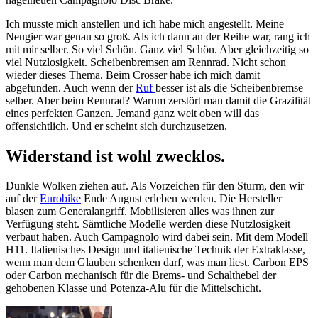
Ich musste mich anstellen und ich habe mich angestellt. Meine
Neugier war genau so groß. Als ich dann an der Reihe war, rang ich
mit mir selber. So viel Schön. Ganz viel Schön. Aber gleichzeitig so
viel Nutzlosigkeit. Scheibenbremsen am Rennrad. Nicht schon
wieder dieses Thema. Beim Crosser habe ich mich damit
abgefunden. Auch wenn der
Ruf
besser ist als die Scheibenbremse
selber. Aber beim Rennrad? Warum zerstört man damit die Grazilität
eines perfekten Ganzen. Jemand ganz weit oben will das
offensichtlich. Und er scheint sich durchzusetzen.
Widerstand ist wohl zwecklos.
Dunkle Wolken ziehen auf. Als Vorzeichen für den Sturm, den wir
auf der
Eurobike
Ende August erleben werden. Die Hersteller
blasen zum Generalangriff. Mobilisieren alles was ihnen zur
Verfügung steht. Sämtliche Modelle werden diese Nutzlosigkeit
verbaut haben. Auch Campagnolo wird dabei sein. Mit dem Modell
H11. Italienisches Design und italienische Technik der Extraklasse,
wenn man dem Glauben schenken darf, was man liest. Carbon EPS
oder Carbon mechanisch für die Brems- und Schalthebel der
gehobenen Klasse und Potenza-Alu für die Mittelschicht.