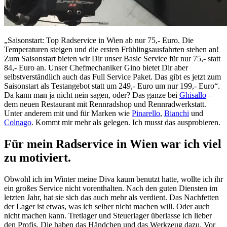
„Saisonstart: Top Radservice in Wien ab nur 75,- Euro. Die
Temperaturen steigen und die ersten Frühlingsausfahrten stehen an!
Zum Saisonstart bieten wir Dir unser Basic Service für nur 75,- statt
84,- Euro an. Unser Chefmechaniker Gino bietet Dir aber
selbstverständlich auch das Full Service Paket. Das gibt es jetzt zum
Saisonstart als Testangebot statt um 249,- Euro um nur 199,- Euro“.
Da kann man ja nicht nein sagen, oder? Das ganze bei
Ghisallo
–
dem neuen Restaurant mit Rennradshop und Rennradwerkstatt.
Unter anderem mit und für Marken wie
Pinarello
,
Bianchi
und
Colnago
. Kommt mir mehr als gelegen. Ich musst das ausprobieren.
Für mein Radservice in Wien war ich viel
zu motiviert.
Obwohl ich im Winter meine Diva kaum benutzt hatte, wollte ich ihr
ein großes Service nicht vorenthalten. Nach den guten Diensten im
letzten Jahr, hat sie sich das auch mehr als verdient. Das Nachfetten
der Lager ist etwas, was ich selber nicht machen will. Oder auch
nicht machen kann. Tretlager und Steuerlager überlasse ich lieber
den Profis. Die haben das Händchen und das Werkzeug dazu. Vor