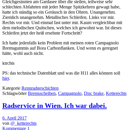
Gleichgesinnten am Gardasee über die steilen, teilweise sehr
schlechten Abfahrten mit jeder Menge Spitzkehren gewagt habe,
hatte ich ständig so ein Geräusch in den Ohren. Unangenehm.
Ziemlich unangenehm. Metallisches Schleifen. Links vor mir.
Rechts vor mir. Und einmal fast unter mir. Kaum vergleichbar mit
dem melodischen Quitschen, welches ich gewohnt war. Ist dieses
Schleifen jetzt der heiß ersehnte Fortschritt?
Ich hatte jedenfalls kein Problem mit meinen roten Campagnolo
Bremsgummis auf Bora Carbonflanken. Und wenn es geregnet
hätte, wohl auch nicht.
ktrchts
PS: das technische Datenblatt und was die H11 alles können soll
hier
.
Kategorie
Rennradgeschichten
Schlagwörter
Bremsscheiben
,
Campagnolo
,
Disc brake
,
Ketterechts
Radservice in Wien. Ich war dabei.
6. April 2017
von
@_ketterechts
Kommentare 1