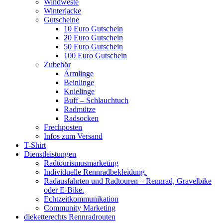
Windweste
Winterjacke
Gutscheine
10 Euro Gutschein
20 Euro Gutschein
50 Euro Gutschein
100 Euro Gutschein
Zubehör
Ärmlinge
Beinlinge
Knielinge
Buff – Schlauchtuch
Radmütze
Radsocken
Frechposten
Infos zum Versand
T-Shirt
Dienstleistungen
Radtourismusmarketing
Individuelle Rennradbekleidung.
Radausfahrten und Radtouren – Rennrad, Gravelbike
oder E-Bike.
Echtzeitkommunikation
Community Marketing
dieketterechts Rennradrouten