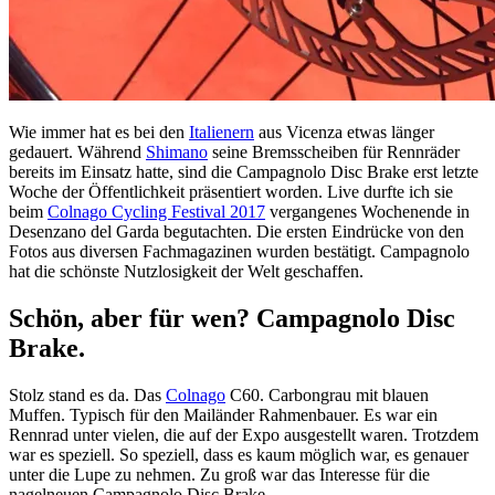
Wie immer hat es bei den
Italienern
aus Vicenza etwas länger
gedauert. Während
Shimano
seine Bremsscheiben für Rennräder
bereits im Einsatz hatte, sind die Campagnolo Disc Brake erst letzte
Woche der Öffentlichkeit präsentiert worden. Live durfte ich sie
beim
Colnago Cycling Festival 2017
vergangenes Wochenende in
Desenzano del Garda begutachten. Die ersten Eindrücke von den
Fotos aus diversen Fachmagazinen wurden bestätigt. Campagnolo
hat die schönste Nutzlosigkeit der Welt geschaffen.
Schön, aber für wen? Campagnolo Disc
Brake.
Stolz stand es da. Das
Colnago
C60. Carbongrau mit blauen
Muffen. Typisch für den Mailänder Rahmenbauer. Es war ein
Rennrad unter vielen, die auf der Expo ausgestellt waren. Trotzdem
war es speziell. So speziell, dass es kaum möglich war, es genauer
unter die Lupe zu nehmen. Zu groß war das Interesse für die
nagelneuen Campagnolo Disc Brake.