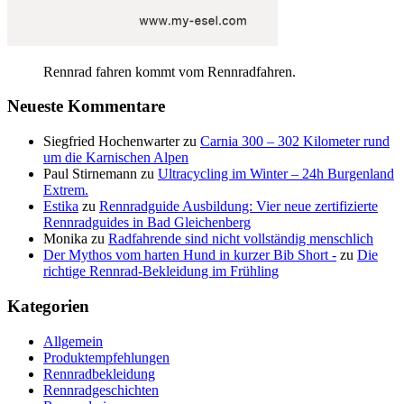
Rennrad fahren kommt vom Rennradfahren.
Neueste Kommentare
Siegfried Hochenwarter
zu
Carnia 300 – 302 Kilometer rund
um die Karnischen Alpen
Paul Stirnemann
zu
Ultracycling im Winter – 24h Burgenland
Extrem.
Estika
zu
Rennradguide Ausbildung: Vier neue zertifizierte
Rennradguides in Bad Gleichenberg
Monika
zu
Radfahrende sind nicht vollständig menschlich
Der Mythos vom harten Hund in kurzer Bib Short -
zu
Die
richtige Rennrad-Bekleidung im Frühling
Kategorien
Allgemein
Produktempfehlungen
Rennradbekleidung
Rennradgeschichten