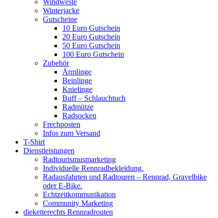
Windweste
Winterjacke
Gutscheine
10 Euro Gutschein
20 Euro Gutschein
50 Euro Gutschein
100 Euro Gutschein
Zubehör
Ärmlinge
Beinlinge
Knielinge
Buff – Schlauchtuch
Radmütze
Radsocken
Frechposten
Infos zum Versand
T-Shirt
Dienstleistungen
Radtourismusmarketing
Individuelle Rennradbekleidung.
Radausfahrten und Radtouren – Rennrad, Gravelbike
oder E-Bike.
Echtzeitkommunikation
Community Marketing
dieketterechts Rennradrouten