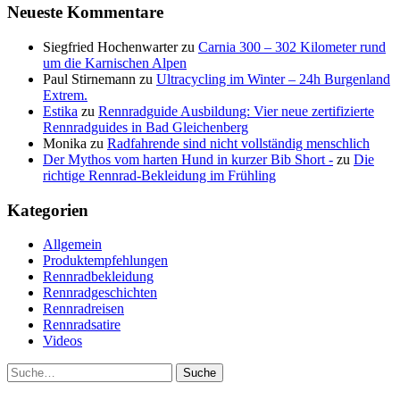
Neueste Kommentare
Siegfried Hochenwarter
zu
Carnia 300 – 302 Kilometer rund
um die Karnischen Alpen
Paul Stirnemann
zu
Ultracycling im Winter – 24h Burgenland
Extrem.
Estika
zu
Rennradguide Ausbildung: Vier neue zertifizierte
Rennradguides in Bad Gleichenberg
Monika
zu
Radfahrende sind nicht vollständig menschlich
Der Mythos vom harten Hund in kurzer Bib Short -
zu
Die
richtige Rennrad-Bekleidung im Frühling
Kategorien
Allgemein
Produktempfehlungen
Rennradbekleidung
Rennradgeschichten
Rennradreisen
Rennradsatire
Videos
Suche