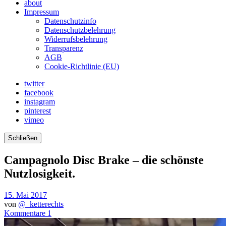
about
Impressum
Datenschutzinfo
Datenschutzbelehrung
Widerrufsbelehrung
Transparenz
AGB
Cookie-Richtlinie (EU)
twitter
facebook
instagram
pinterest
vimeo
Schließen
Campagnolo Disc Brake – die schönste
Nutzlosigkeit.
15. Mai 2017
von
@_ketterechts
Kommentare 1