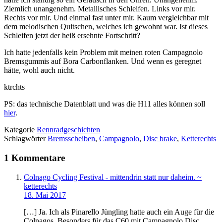
Ziemlich unangenehm. Metallisches Schleifen. Links vor mir.
Rechts vor mir. Und einmal fast unter mir. Kaum vergleichbar mit
dem melodischen Quitschen, welches ich gewohnt war. Ist dieses
Schleifen jetzt der heiß ersehnte Fortschritt?
Ich hatte jedenfalls kein Problem mit meinen roten Campagnolo
Bremsgummis auf Bora Carbonflanken. Und wenn es geregnet
hätte, wohl auch nicht.
ktrchts
PS: das technische Datenblatt und was die H11 alles können soll
hier
.
Kategorie
Rennradgeschichten
Schlagwörter
Bremsscheiben
,
Campagnolo
,
Disc brake
,
Ketterechts
1 Kommentare
Colnago Cycling Festival - mittendrin statt nur daheim. ~
ketterechts
18. Mai 2017
[…] Ja. Ich als Pinarello Jüngling hatte auch ein Auge für die
Colnagos. Besonders für das C60 mit Campagnolo Disc