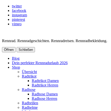
twitter
facebook
instagram
pinterest
vimeo
Rennrad. Rennradgeschichten. Rennradreisen. Rennradbekleidung.
Öffnen
Schließen
Blog
Dein perfekter Rennradurlaub 2026
Shop
Übersicht
Radtrikot
Radtrikot Damen
Radtrikot Herren
Radhose
Radhose Damen
Radhose Herren
Radbrillen
Radhelme