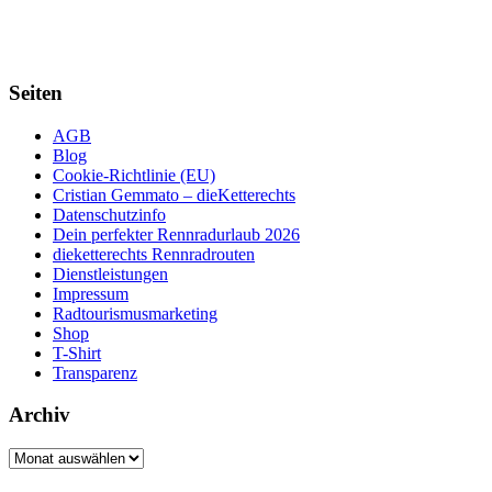
Seiten
AGB
Blog
Cookie-Richtlinie (EU)
Cristian Gemmato – dieKetterechts
Datenschutzinfo
Dein perfekter Rennradurlaub 2026
dieketterechts Rennradrouten
Dienstleistungen
Impressum
Radtourismusmarketing
Shop
T-Shirt
Transparenz
Archiv
Archiv