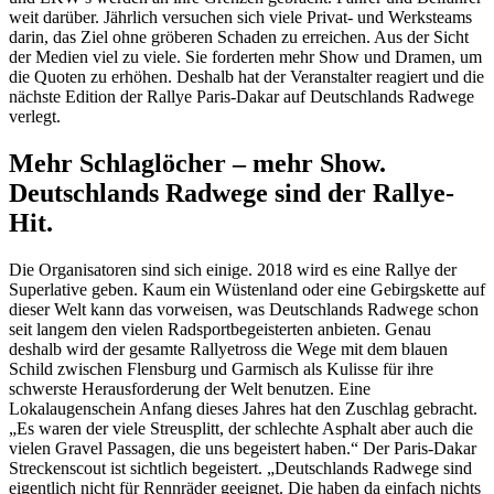
weit darüber. Jährlich versuchen sich viele Privat- und Werksteams
darin, das Ziel ohne gröberen Schaden zu erreichen. Aus der Sicht
der Medien viel zu viele. Sie forderten mehr Show und Dramen, um
die Quoten zu erhöhen. Deshalb hat der Veranstalter reagiert und die
nächste Edition der Rallye Paris-Dakar auf Deutschlands Radwege
verlegt.
Mehr Schlaglöcher – mehr Show.
Deutschlands Radwege sind der Rallye-
Hit.
Die Organisatoren sind sich einige. 2018 wird es eine Rallye der
Superlative geben. Kaum ein Wüstenland oder eine Gebirgskette auf
dieser Welt kann das vorweisen, was Deutschlands Radwege schon
seit langem den vielen Radsportbegeisterten anbieten. Genau
deshalb wird der gesamte Rallyetross die Wege mit dem blauen
Schild zwischen Flensburg und Garmisch als Kulisse für ihre
schwerste Herausforderung der Welt benutzen. Eine
Lokalaugenschein Anfang dieses Jahres hat den Zuschlag gebracht.
„Es waren der viele Streusplitt, der schlechte Asphalt aber auch die
vielen Gravel Passagen, die uns begeistert haben.“ Der Paris-Dakar
Streckenscout ist sichtlich begeistert. „Deutschlands Radwege sind
eigentlich nicht für Rennräder geeignet. Die haben da einfach nichts