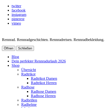
twitter
facebook
instagram
pinterest
vimeo
Rennrad. Rennradgeschichten. Rennradreisen. Rennradbekleidung.
Öffnen
Schließen
Blog
Dein perfekter Rennradurlaub 2026
Shop
Übersicht
Radtrikot
Radtrikot Damen
Radtrikot Herren
Radhose
Radhose Damen
Radhose Herren
Radbrillen
Radhelme