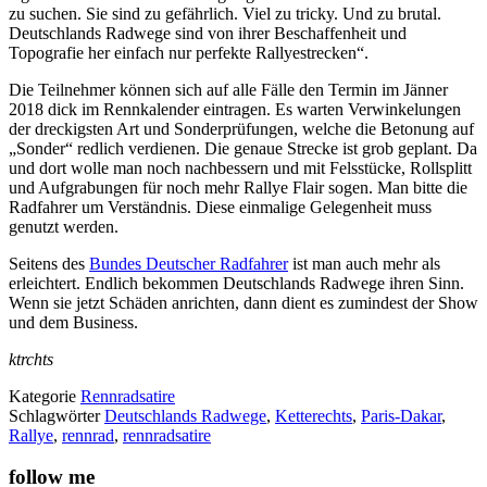
zu suchen. Sie sind zu gefährlich. Viel zu tricky. Und zu brutal.
Deutschlands Radwege sind von ihrer Beschaffenheit und
Topografie her einfach nur perfekte Rallyestrecken“.
Die Teilnehmer können sich auf alle Fälle den Termin im Jänner
2018 dick im Rennkalender eintragen. Es warten Verwinkelungen
der dreckigsten Art und Sonderprüfungen, welche die Betonung auf
„Sonder“ redlich verdienen. Die genaue Strecke ist grob geplant. Da
und dort wolle man noch nachbessern und mit Felsstücke, Rollsplitt
und Aufgrabungen für noch mehr Rallye Flair sogen. Man bitte die
Radfahrer um Verständnis. Diese einmalige Gelegenheit muss
genutzt werden.
Seitens des
Bundes Deutscher Radfahrer
ist man auch mehr als
erleichtert. Endlich bekommen Deutschlands Radwege ihren Sinn.
Wenn sie jetzt Schäden anrichten, dann dient es zumindest der Show
und dem Business.
ktrchts
Kategorie
Rennradsatire
Schlagwörter
Deutschlands Radwege
,
Ketterechts
,
Paris-Dakar
,
Rallye
,
rennrad
,
rennradsatire
follow me