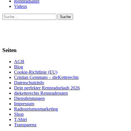
Rennradsatire
Videos
Suche
Seiten
AGB
Blog
Cookie-Richtlinie (EU)
Cristian Gemmato – dieKetterechts
Datenschutzinfo
Dein perfekter Rennradurlaub 2026
dieketterechts Rennradrouten
Dienstleistungen
Impressum
Radtourismusmarketing
Shop
T-Shirt
Transparenz