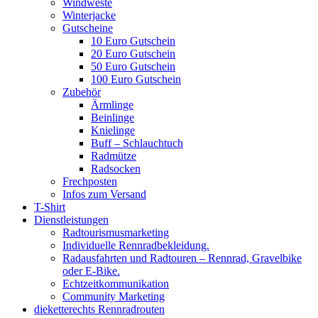
Windweste
Winterjacke
Gutscheine
10 Euro Gutschein
20 Euro Gutschein
50 Euro Gutschein
100 Euro Gutschein
Zubehör
Ärmlinge
Beinlinge
Knielinge
Buff – Schlauchtuch
Radmütze
Radsocken
Frechposten
Infos zum Versand
T-Shirt
Dienstleistungen
Radtourismusmarketing
Individuelle Rennradbekleidung.
Radausfahrten und Radtouren – Rennrad, Gravelbike
oder E-Bike.
Echtzeitkommunikation
Community Marketing
dieketterechts Rennradrouten