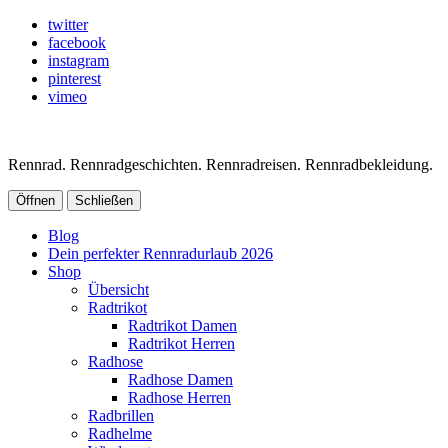
twitter
facebook
instagram
pinterest
vimeo
Rennrad. Rennradgeschichten. Rennradreisen. Rennradbekleidung.
Öffnen
Schließen
Blog
Dein perfekter Rennradurlaub 2026
Shop
Übersicht
Radtrikot
Radtrikot Damen
Radtrikot Herren
Radhose
Radhose Damen
Radhose Herren
Radbrillen
Radhelme