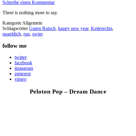
Schreibe einen Kommentar
There is nothing more to say.
Kategorie
Allgemein
Schlagwörter
Guten Rutsch
,
happy new year
,
Ketterechts
,
quaeldich
,
run
,
swim
follow me
twitter
facebook
instagram
pinterest
vimeo
Peloton Pop – Dream Dance