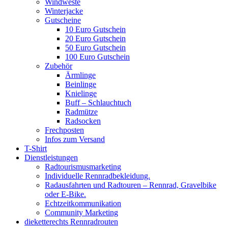
Windweste
Winterjacke
Gutscheine
10 Euro Gutschein
20 Euro Gutschein
50 Euro Gutschein
100 Euro Gutschein
Zubehör
Ärmlinge
Beinlinge
Knielinge
Buff – Schlauchtuch
Radmütze
Radsocken
Frechposten
Infos zum Versand
T-Shirt
Dienstleistungen
Radtourismusmarketing
Individuelle Rennradbekleidung.
Radausfahrten und Radtouren – Rennrad, Gravelbike
oder E-Bike.
Echtzeitkommunikation
Community Marketing
dieketterechts Rennradrouten