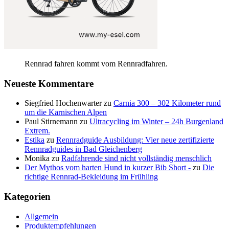
Rennrad fahren kommt vom Rennradfahren.
Neueste Kommentare
Siegfried Hochenwarter
zu
Carnia 300 – 302 Kilometer rund
um die Karnischen Alpen
Paul Stirnemann
zu
Ultracycling im Winter – 24h Burgenland
Extrem.
Estika
zu
Rennradguide Ausbildung: Vier neue zertifizierte
Rennradguides in Bad Gleichenberg
Monika
zu
Radfahrende sind nicht vollständig menschlich
Der Mythos vom harten Hund in kurzer Bib Short -
zu
Die
richtige Rennrad-Bekleidung im Frühling
Kategorien
Allgemein
Produktempfehlungen