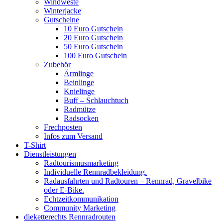
Windweste
Winterjacke
Gutscheine
10 Euro Gutschein
20 Euro Gutschein
50 Euro Gutschein
100 Euro Gutschein
Zubehör
Ärmlinge
Beinlinge
Knielinge
Buff – Schlauchtuch
Radmütze
Radsocken
Frechposten
Infos zum Versand
T-Shirt
Dienstleistungen
Radtourismusmarketing
Individuelle Rennradbekleidung.
Radausfahrten und Radtouren – Rennrad, Gravelbike
oder E-Bike.
Echtzeitkommunikation
Community Marketing
dieketterechts Rennradrouten