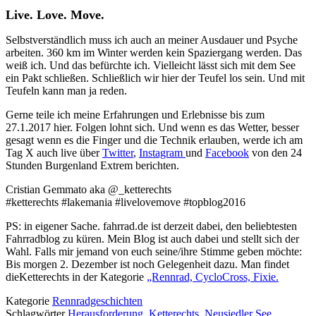
Live. Love. Move.
Selbstverständlich muss ich auch an meiner Ausdauer und Psyche
arbeiten. 360 km im Winter werden kein Spaziergang werden. Das
weiß ich. Und das befürchte ich. Vielleicht lässt sich mit dem See
ein Pakt schließen. Schließlich wir hier der Teufel los sein. Und mit
Teufeln kann man ja reden.
Gerne teile ich meine Erfahrungen und Erlebnisse bis zum
27.1.2017 hier. Folgen lohnt sich. Und wenn es das Wetter, besser
gesagt wenn es die Finger und die Technik erlauben, werde ich am
Tag X auch live über
Twitter
,
Instagram
und
Facebook
von den 24
Stunden Burgenland Extrem berichten.
Cristian Gemmato aka @_ketterechts
#ketterechts #lakemania #livelovemove #topblog2016
PS: in eigener Sache. fahrrad.de ist derzeit dabei, den beliebtesten
Fahrradblog zu küren. Mein Blog ist auch dabei und stellt sich der
Wahl. Falls mir jemand von euch seine/ihre Stimme geben möchte:
Bis morgen 2. Dezember ist noch Gelegenheit dazu. Man findet
dieKetterechts in der Kategorie
„Rennrad, CycloCross, Fixie.
Kategorie
Rennradgeschichten
Schlagwörter
Herausforderung
,
Ketterechts
,
Neusiedler See
,