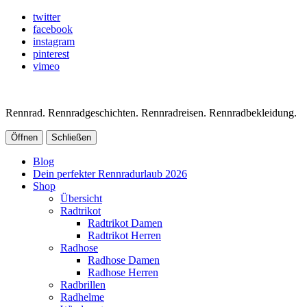
twitter
facebook
instagram
pinterest
vimeo
Rennrad. Rennradgeschichten. Rennradreisen. Rennradbekleidung.
Öffnen
Schließen
Blog
Dein perfekter Rennradurlaub 2026
Shop
Übersicht
Radtrikot
Radtrikot Damen
Radtrikot Herren
Radhose
Radhose Damen
Radhose Herren
Radbrillen
Radhelme