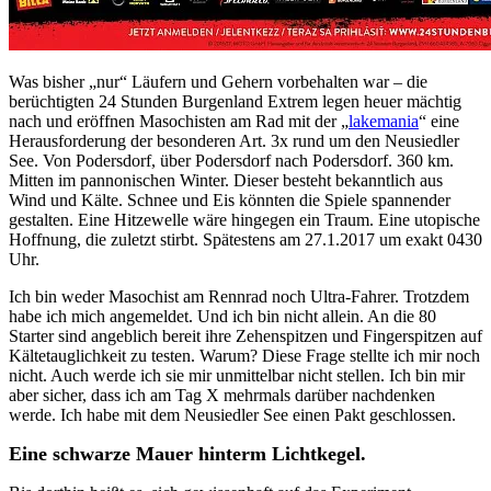
Was bisher „nur“ Läufern und Gehern vorbehalten war – die
berüchtigten 24 Stunden Burgenland Extrem legen heuer mächtig
nach und eröffnen Masochisten am Rad mit der „
lakemania
“ eine
Herausforderung der besonderen Art. 3x rund um den Neusiedler
See. Von Podersdorf, über Podersdorf nach Podersdorf. 360 km.
Mitten im pannonischen Winter. Dieser besteht bekanntlich aus
Wind und Kälte. Schnee und Eis könnten die Spiele spannender
gestalten. Eine Hitzewelle wäre hingegen ein Traum. Eine utopische
Hoffnung, die zuletzt stirbt. Spätestens am 27.1.2017 um exakt 0430
Uhr.
Ich bin weder Masochist am Rennrad noch Ultra-Fahrer. Trotzdem
habe ich mich angemeldet. Und ich bin nicht allein. An die 80
Starter sind angeblich bereit ihre Zehenspitzen und Fingerspitzen auf
Kältetauglichkeit zu testen. Warum? Diese Frage stellte ich mir noch
nicht. Auch werde ich sie mir unmittelbar nicht stellen. Ich bin mir
aber sicher, dass ich am Tag X mehrmals darüber nachdenken
werde. Ich habe mit dem Neusiedler See einen Pakt geschlossen.
Eine schwarze Mauer hinterm Lichtkegel.