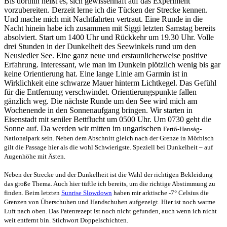
Bis dorthin heißt es, sich gewissenhaft auf das Experiment
vorzubereiten. Derzeit lerne ich die Tücken der Strecke kennen.
Und mache mich mit Nachtfahrten vertraut. Eine Runde in die
Nacht hinein habe ich zusammen mit Siggi letzten Samstag bereits
absolviert. Start um 1400 Uhr und Rückkehr um 19.30 Uhr. Volle
drei Stunden in der Dunkelheit des Seewinkels rund um den
Neusiedler See. Eine ganz neue und erstaunlicherweise positive
Erfahrung. Interessant, wie man im Dunkeln plötzlich wenig bis gar
keine Orientierung hat. Eine lange Linie am Garmin ist in
Wirklichkeit eine schwarze Mauer hinterm Lichtkegel. Das Gefühl
für die Entfernung verschwindet. Orientierungspunkte fallen
gänzlich weg. Die nächste Runde um den See wird mich am
Wochenende in den Sonnenaufgang bringen. Wir starten in
Eisenstadt mit seniler Bettflucht um 0500 Uhr. Um 0730 geht die
Sonne auf. Da werden wir mitten im ungarischen
Fertő-Hanság-
Nationalpark sein. Neben dem Abschnitt gleich nach der Grenze in Mörbisch
gilt die Passage hier als die wohl Schwierigste. Speziell bei Dunkelheit – auf
Augenhöhe mit Ästen.
Neben der Strecke und der Dunkelheit ist die Wahl der richtigen Bekleidung
das große Thema. Auch hier tüftle ich bereits, um die richtige Abstimmung zu
finden. Beim letzten
Sunrise Slowdown
haben mir arktische -7° Celsius die
Grenzen von Überschuhen und Handschuhen aufgezeigt. Hier ist noch warme
Luft nach oben. Das Patenrezept ist noch nicht gefunden, auch wenn ich nicht
weit entfernt bin. Stichwort Doppelschichten.