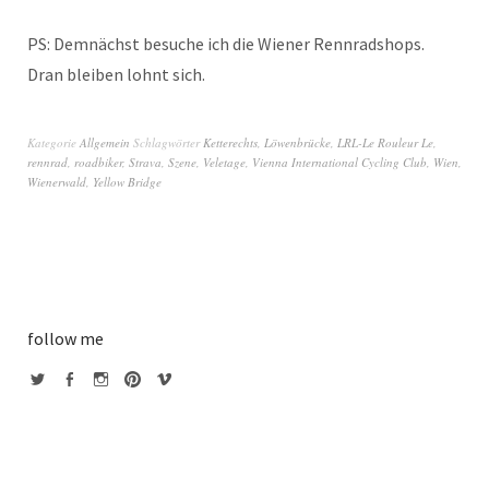
PS: Demnächst besuche ich die Wiener Rennradshops.
Dran bleiben lohnt sich.
Kategorie
Allgemein
Schlagwörter
Ketterechts
,
Löwenbrücke
,
LRL-Le Rouleur Le
,
rennrad
,
roadbiker
,
Strava
,
Szene
,
Veletage
,
Vienna International Cycling Club
,
Wien
,
Wienerwald
,
Yellow Bridge
follow me
twitter
facebook
instagram
pinterest
vimeo