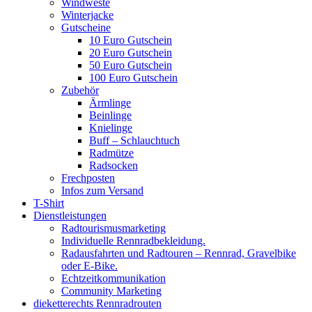
Windweste
Winterjacke
Gutscheine
10 Euro Gutschein
20 Euro Gutschein
50 Euro Gutschein
100 Euro Gutschein
Zubehör
Ärmlinge
Beinlinge
Knielinge
Buff – Schlauchtuch
Radmütze
Radsocken
Frechposten
Infos zum Versand
T-Shirt
Dienstleistungen
Radtourismusmarketing
Individuelle Rennradbekleidung.
Radausfahrten und Radtouren – Rennrad, Gravelbike
oder E-Bike.
Echtzeitkommunikation
Community Marketing
dieketterechts Rennradrouten