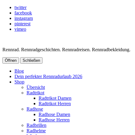
twitter
facebook
instagram
pinterest
vimeo
Rennrad. Rennradgeschichten. Rennradreisen. Rennradbekleidung.
Öffnen
Schließen
Blog
Dein perfekter Rennradurlaub 2026
Shop
Übersicht
Radtrikot
Radtrikot Damen
Radtrikot Herren
Radhose
Radhose Damen
Radhose Herren
Radbrillen
Radhelme