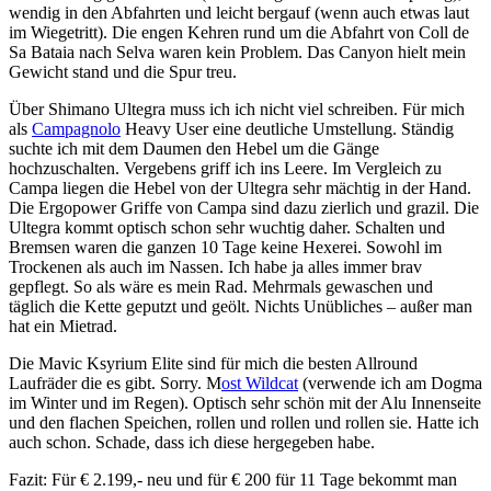
wendig in den Abfahrten und leicht bergauf (wenn auch etwas laut
im Wiegetritt). Die engen Kehren rund um die Abfahrt von Coll de
Sa Bataia nach Selva waren kein Problem. Das Canyon hielt mein
Gewicht stand und die Spur treu.
Über Shimano Ultegra muss ich ich nicht viel schreiben. Für mich
als
Campagnolo
Heavy User eine deutliche Umstellung. Ständig
suchte ich mit dem Daumen den Hebel um die Gänge
hochzuschalten. Vergebens griff ich ins Leere. Im Vergleich zu
Campa liegen die Hebel von der Ultegra sehr mächtig in der Hand.
Die Ergopower Griffe von Campa sind dazu zierlich und grazil. Die
Ultegra kommt optisch schon sehr wuchtig daher. Schalten und
Bremsen waren die ganzen 10 Tage keine Hexerei. Sowohl im
Trockenen als auch im Nassen. Ich habe ja alles immer brav
gepflegt. So als wäre es mein Rad. Mehrmals gewaschen und
täglich die Kette geputzt und geölt. Nichts Unübliches – außer man
hat ein Mietrad.
Die Mavic Ksyrium Elite sind für mich die besten Allround
Laufräder die es gibt. Sorry. M
ost Wildcat
(verwende ich am Dogma
im Winter und im Regen). Optisch sehr schön mit der Alu Innenseite
und den flachen Speichen, rollen und rollen und rollen sie. Hatte ich
auch schon. Schade, dass ich diese hergegeben habe.
Fazit: Für € 2.199,- neu und für € 200 für 11 Tage bekommt man