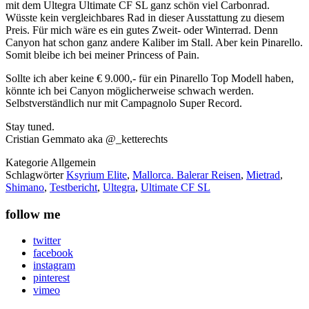
mit dem Ultegra Ultimate CF SL ganz schön viel Carbonrad.
Wüsste kein vergleichbares Rad in dieser Ausstattung zu diesem
Preis. Für mich wäre es ein gutes Zweit- oder Winterrad. Denn
Canyon hat schon ganz andere Kaliber im Stall. Aber kein Pinarello.
Somit bleibe ich bei meiner Princess of Pain.
Sollte ich aber keine € 9.000,- für ein Pinarello Top Modell haben,
könnte ich bei Canyon möglicherweise schwach werden.
Selbstverständlich nur mit Campagnolo Super Record.
Stay tuned.
Cristian Gemmato aka @_ketterechts
Kategorie
Allgemein
Schlagwörter
Ksyrium Elite
,
Mallorca. Balerar Reisen
,
Mietrad
,
Shimano
,
Testbericht
,
Ultegra
,
Ultimate CF SL
follow me
twitter
facebook
instagram
pinterest
vimeo