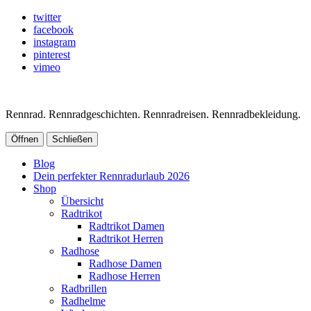
twitter
facebook
instagram
pinterest
vimeo
Rennrad. Rennradgeschichten. Rennradreisen. Rennradbekleidung.
Öffnen
Schließen
Blog
Dein perfekter Rennradurlaub 2026
Shop
Übersicht
Radtrikot
Radtrikot Damen
Radtrikot Herren
Radhose
Radhose Damen
Radhose Herren
Radbrillen
Radhelme