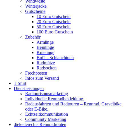
Windweste
Winterjacke
Gutscheine
10 Euro Gutschein
20 Euro Gutschein
50 Euro Gutschein
100 Euro Gutschein
Zubehör
Ärmlinge
Beinlinge
Knielinge
Buff – Schlauchtuch
Radmütze
Radsocken
Frechposten
Infos zum Versand
T-Shirt
Dienstleistungen
Radtourismusmarketing
Individuelle Rennradbekleidung.
Radausfahrten und Radtouren – Rennrad, Gravelbike
oder E-Bike.
Echtzeitkommunikation
Community Marketing
dieketterechts Rennradrouten