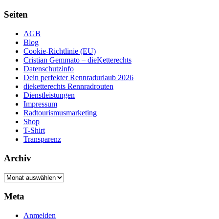
Seiten
AGB
Blog
Cookie-Richtlinie (EU)
Cristian Gemmato – dieKetterechts
Datenschutzinfo
Dein perfekter Rennradurlaub 2026
dieketterechts Rennradrouten
Dienstleistungen
Impressum
Radtourismusmarketing
Shop
T-Shirt
Transparenz
Archiv
Archiv
Meta
Anmelden