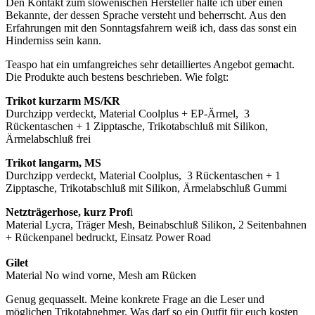
Den Kontakt zum slowenischen Hersteller halte ich über einen
Bekannte, der dessen Sprache versteht und beherrscht. Aus den
Erfahrungen mit den Sonntagsfahrern weiß ich, dass das sonst ein
Hinderniss sein kann.
Teaspo hat ein umfangreiches sehr detailliertes Angebot gemacht.
Die Produkte auch bestens beschrieben. Wie folgt:
Trikot kurzarm MS/KR
Durchzipp verdeckt, Material Coolplus + EP-Ärmel, 3
Rückentaschen + 1 Zipptasche, Trikotabschluß mit Silikon,
Ärmelabschluß frei
Trikot langarm, MS
Durchzipp verdeckt, Material Coolplus, 3 Rückentaschen + 1
Zipptasche, Trikotabschluß mit Silikon, Ärmelabschluß Gummi
Netzträgerhose, kurz Prof
i
Material Lycra, Träger Mesh, Beinabschluß Silikon, 2 Seitenbahnen
+ Rückenpanel bedruckt, Einsatz Power Road
Gilet
Material No wind vorne, Mesh am Rücken
Genug gequasselt. Meine konkrete Frage an die Leser und
möglichen Trikotabnehmer. Was darf so ein Outfit für euch kosten