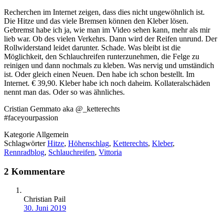
Recherchen im Internet zeigen, dass dies nicht ungewöhnlich ist.
Die Hitze und das viele Bremsen können den Kleber lösen.
Gebremst habe ich ja, wie man im Video sehen kann, mehr als mir
lieb war. Ob des vielen Verkehrs. Dann wird der Reifen unrund. Der
Rollwiderstand leidet darunter. Schade. Was bleibt ist die
Möglichkeit, den Schlauchreifen runterzunehmen, die Felge zu
reinigen und dann nochmals zu kleben. Was nervig und umständich
ist. Oder gleich einen Neuen. Den habe ich schon bestellt. Im
Internet. € 39,90. Kleber habe ich noch daheim. Kollateralschäden
nennt man das. Oder so was ähnliches.
Cristian Gemmato aka @_ketterechts
#faceyourpassion
Kategorie
Allgemein
Schlagwörter
Hitze
,
Höhenschlag
,
Ketterechts
,
Kleber
,
Rennradblog
,
Schlauchreifen
,
Vittoria
2 Kommentare
Christian Pail
30. Juni 2019