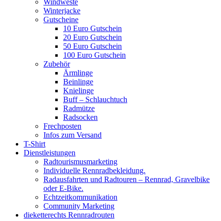
Windweste
Winterjacke
Gutscheine
10 Euro Gutschein
20 Euro Gutschein
50 Euro Gutschein
100 Euro Gutschein
Zubehör
Ärmlinge
Beinlinge
Knielinge
Buff – Schlauchtuch
Radmütze
Radsocken
Frechposten
Infos zum Versand
T-Shirt
Dienstleistungen
Radtourismusmarketing
Individuelle Rennradbekleidung.
Radausfahrten und Radtouren – Rennrad, Gravelbike
oder E-Bike.
Echtzeitkommunikation
Community Marketing
dieketterechts Rennradrouten