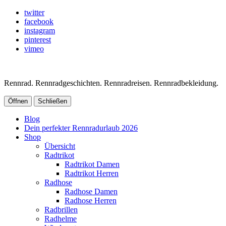
twitter
facebook
instagram
pinterest
vimeo
Rennrad. Rennradgeschichten. Rennradreisen. Rennradbekleidung.
Öffnen
Schließen
Blog
Dein perfekter Rennradurlaub 2026
Shop
Übersicht
Radtrikot
Radtrikot Damen
Radtrikot Herren
Radhose
Radhose Damen
Radhose Herren
Radbrillen
Radhelme