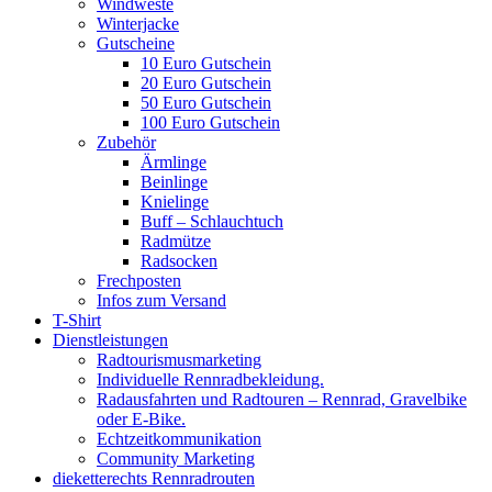
Windweste
Winterjacke
Gutscheine
10 Euro Gutschein
20 Euro Gutschein
50 Euro Gutschein
100 Euro Gutschein
Zubehör
Ärmlinge
Beinlinge
Knielinge
Buff – Schlauchtuch
Radmütze
Radsocken
Frechposten
Infos zum Versand
T-Shirt
Dienstleistungen
Radtourismusmarketing
Individuelle Rennradbekleidung.
Radausfahrten und Radtouren – Rennrad, Gravelbike
oder E-Bike.
Echtzeitkommunikation
Community Marketing
dieketterechts Rennradrouten