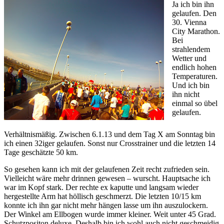
Ja ich bin ihn
gelaufen. Den
30. Vienna
City Marathon.
Bei
strahlendem
Wetter und
endlich hohen
Temperaturen.
Und ich bin
ihn nicht
einmal so übel
gelaufen.
Verhältnismäßig. Zwischen 6.1.13 und dem Tag X am Sonntag bin
ich einen 32iger gelaufen. Sonst nur Crosstrainer und die letzten 14
Tage geschätzte 50 km.
So gesehen kann ich mit der gelaufenen Zeit recht zufrieden sein.
Vielleicht wäre mehr drinnen gewesen – wurscht. Hauptsache ich
war im Kopf stark. Der rechte ex kaputte und langsam wieder
hergestellte Arm hat höllisch geschmerzt. Die letzten 10/15 km
konnte ich ihn gar nicht mehr hängen lasse um ihn auszulockern.
Der Winkel am Ellbogen wurde immer kleiner. Weit unter 45 Grad.
Schutzpositon deluxe. Deshalb bin ich wohl auch nicht geschmeidig