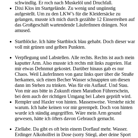
schwindlig. Er roch nach Muskelöl und Druchfall.
Dixi Klos im Startgelände. Zu wenig und ungünstig
aufgestellt. Um zu den LKW’s für die Kleidersäcke zu
gelangen, musste ich mich durch gezählte 12 Einserreihen auf
das Großgeschäft wartendende LäuferInnen drängen. Not
amused.
Startblöcke. Ich hätte Startblock blau gehabt. Doch dieser war
voll mit grünen und gelben Punkten.
Verpflegung und Labstellen. Alle rechts. Rechts ist auch mein
kaputter Arm. Also musste ich rechts mit links zugreien. Hat
mir etwas Dehnmut gekostet. Darüber hinaus gab es nur
Chaos. Weil LäuferInnen von ganz links quer über die Straße
herkamen, sich einen Becher Wasser schnappten um diesen
dann im Stehen zu trinken. Was für ein Auflauf. Und Stau.
Von mir aus bitte in Zukunft einen Marathon Führerschein,
bei dem auch der richtigen Umgang bei Laben geprüft wird.
Rempler und Haxler von hinten. Massenweise. Verstehe nicht
warum. Ich habe keinen vor mir gerempelt. Doch von hinten
wurde ich ständig angegriffen. Wäre mein Arm gesund
gewesen, hätte ich öfters davon Gebrauch gemacht.
Ziellabe. Da gibt es oft bein einem Dorflauf mehr. Wasser.
Erdinger Alkoholfrei in Dose (sorry Stiegl, aber deine Sport