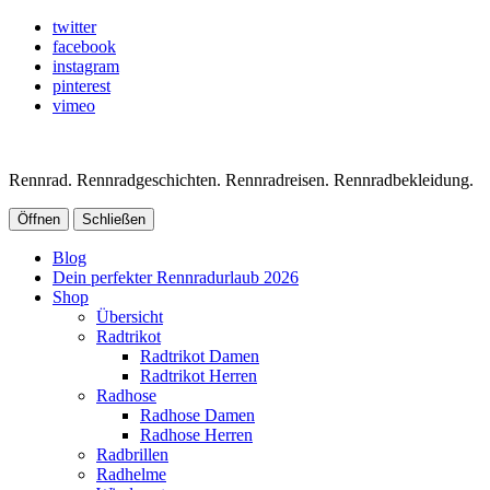
twitter
facebook
instagram
pinterest
vimeo
Rennrad. Rennradgeschichten. Rennradreisen. Rennradbekleidung.
Öffnen
Schließen
Blog
Dein perfekter Rennradurlaub 2026
Shop
Übersicht
Radtrikot
Radtrikot Damen
Radtrikot Herren
Radhose
Radhose Damen
Radhose Herren
Radbrillen
Radhelme