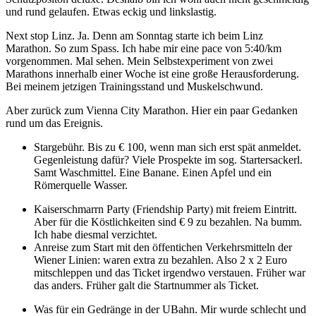
und rund gelaufen. Etwas eckig und linkslastig.
Next stop Linz. Ja. Denn am Sonntag starte ich beim Linz
Marathon. So zum Spass. Ich habe mir eine pace von 5:40/km
vorgenommen. Mal sehen. Mein Selbstexperiment von zwei
Marathons innerhalb einer Woche ist eine große Herausforderung.
Bei meinem jetzigen Trainingsstand und Muskelschwund.
Aber zurück zum Vienna City Marathon. Hier ein paar Gedanken
rund um das Ereignis.
Stargebühr. Bis zu € 100, wenn man sich erst spät anmeldet.
Gegenleistung dafür? Viele Prospekte im sog. Startersackerl.
Samt Waschmittel. Eine Banane. Einen Apfel und ein
Römerquelle Wasser.
Kaiserschmarrn Party (Friendship Party) mit freiem Eintritt.
Aber für die Köstlichkeiten sind € 9 zu bezahlen. Na bumm.
Ich habe diesmal verzichtet.
Anreise zum Start mit den öffentichen Verkehrsmitteln der
Wiener Linien: waren extra zu bezahlen. Also 2 x 2 Euro
mitschleppen und das Ticket irgendwo verstauen. Früher war
das anders. Früher galt die Startnummer als Ticket.
Was für ein Gedränge in der UBahn. Mir wurde schlecht und