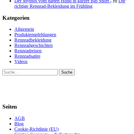
Der Mythos vom harten Hund in kurzer Bib Short -
zu
Die
richtige Rennrad-Bekleidung im Frühling
Kategorien
Allgemein
Produktempfehlungen
Rennradbekleidung
Rennradgeschichten
Rennradreisen
Rennradsatire
Videos
Suche
Seiten
AGB
Blog
Cookie-Richtlinie (EU)