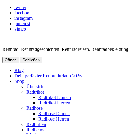
twitter
facebook
instagram
pinterest
vimeo
Rennrad. Rennradgeschichten. Rennradreisen. Rennradbekleidung.
Öffnen
Schließen
Blog
Dein perfekter Rennradurlaub 2026
Shop
Übersicht
Radtrikot
Radtrikot Damen
Radtrikot Herren
Radhose
Radhose Damen
Radhose Herren
Radbrillen
Radhelme