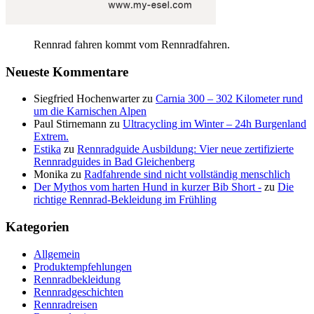
Rennrad fahren kommt vom Rennradfahren.
Neueste Kommentare
Siegfried Hochenwarter
zu
Carnia 300 – 302 Kilometer rund
um die Karnischen Alpen
Paul Stirnemann
zu
Ultracycling im Winter – 24h Burgenland
Extrem.
Estika
zu
Rennradguide Ausbildung: Vier neue zertifizierte
Rennradguides in Bad Gleichenberg
Monika
zu
Radfahrende sind nicht vollständig menschlich
Der Mythos vom harten Hund in kurzer Bib Short -
zu
Die
richtige Rennrad-Bekleidung im Frühling
Kategorien
Allgemein
Produktempfehlungen
Rennradbekleidung
Rennradgeschichten
Rennradreisen