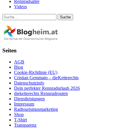
Rennradsatire
Videos
Suche
Seiten
AGB
Blog
Cookie-Richtlinie (EU)
Cristian Gemmato – dieKetterechts
Datenschutzinfo
Dein perfekter Rennradurlaub 2026
dieketterechts Rennradrouten
Dienstleistungen
Impressum
Radtourismusmarketing
Shop
T-Shirt
Transparenz