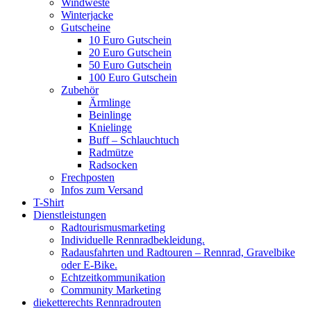
Windweste
Winterjacke
Gutscheine
10 Euro Gutschein
20 Euro Gutschein
50 Euro Gutschein
100 Euro Gutschein
Zubehör
Ärmlinge
Beinlinge
Knielinge
Buff – Schlauchtuch
Radmütze
Radsocken
Frechposten
Infos zum Versand
T-Shirt
Dienstleistungen
Radtourismusmarketing
Individuelle Rennradbekleidung.
Radausfahrten und Radtouren – Rennrad, Gravelbike
oder E-Bike.
Echtzeitkommunikation
Community Marketing
dieketterechts Rennradrouten