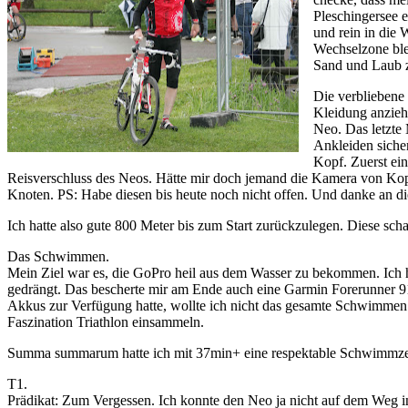
Pleschingersee e
und rein in die 
Wechselzone ble
Sand und Laub z
Die verbliebene 
Kleidung anziehe
Neo. Das letzte
Ankleiden siche
Kopf. Zuerst ei
Reisverschluss des Neos. Hätte mir doch jemand die Kamera von Kopf 
Knoten. PS: Habe diesen bis heute noch nicht offen. Und danke an dies
Ich hatte also gute 800 Meter bis zum Start zurückzulegen. Diese schaf
Das Schwimmen.
Mein Ziel war es, die GoPro heil aus dem Wasser zu bekommen. Ich hi
gedrängt. Das bescherte mir am Ende auch eine Garmin Forerunner 91
Akkus zur Verfügung hatte, wollte ich nicht das gesamte Schwimmen
Faszination Triathlon einsammeln.
Summa summarum hatte ich mit 37min+ eine respektable Schwimmzeit (m
T1.
Prädikat: Zum Vergessen. Ich konnte den Neo ja nicht auf dem Weg i