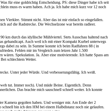
as für eine goldrichtig Entscheidung. PS: diese Dinger habe ich seit
uchlein muss es warm haben. Ach ja. Ich habe mich kurz vor 12 noch
en Vierklee. Stimmt nicht. Aber das ist mir einfach so eingefallen.
ich auf die Radstrecke. Die Wechselzone war bereits radleer.
 90 km durch das idyllische Mühlviertel. Stets Ausschau haltend nach
as gehandicapt. Auch weil ich mit einer Kompakt Kurbel unterwegs
wegs dabei zu sein. In Summe konnte ich beim Radfahren 88 ( in
ufrieden. Fehlen mir im Vergleich zum letzen Jahr 1.500
en wären. Spekulation. Ja. Aber eine motivierende. Ich hatte Spass am
. Bei schlechtem Wetter.
ecke. Unter jeder Würde. Und verbesserungsfähig. Ich weiß.
es weh tut. Immer noch). Und müde Beine. Eigentlich. Denn
nnerlichen. Das brachte mich sauschnell schnell weiter. Ich konnte
n der Kamera gegolten haben. Und weniger mir. Am Ende der 2
 So schnell bin ich den HM bei einem Halbdistanz noch nie gelaufen.