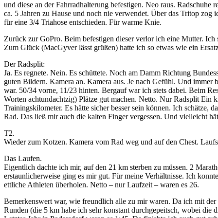
und diese an der Fahrradhalterung befestigen. Neo raus. Radschuhe re
ca. 5 Jahren zu Hause und noch nie verwendet. Über das Tritop zog 
für eine 3/4 Triahose entschieden. Für warme Knie.
Zurück zur GoPro. Beim befestigen dieser verlor ich eine Mutter. Ich 
Zum Glück (MacGyver lässt grüßen) hatte ich so etwas wie ein Ersatz
Der Radsplit:
Ja. Es regnete. Nein. Es schüttete. Noch am Damm Richtung Bundesstr
guten Bildern. Kamera an. Kamera aus. Je nach Gefühl. Und immer b
war. 50/34 vorne, 11/23 hinten. Bergauf war ich stets dabei. Beim R
Worten achtundachtzig) Plätze gut machen. Netto. Nur Radsplit Ein k
Trainingskilometer. Es hätte sicher besser sein können. Ich schätze,
Rad. Das ließ mir auch die kalten Finger vergessen. Und vielleicht h
T2.
Wieder zum Kotzen. Kamera vom Rad weg und auf den Chest. Laufsch
Das Laufen.
Eigentlich dachte ich mir, auf den 21 km sterben zu müssen. 2 Marat
erstaunlicherweise ging es mir gut. Für meine Verhältnisse. Ich konnte
ettliche Athleten überholen. Netto – nur Laufzeit – waren es 26.
Bemerkenswert war, wie freundlich alle zu mir waren. Da ich mit de
Runden (die 5 km habe ich sehr konstant durchgepeitsch, wobei die dri