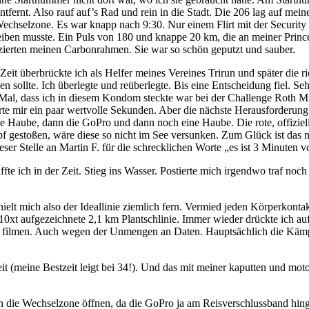
ntfernt. Also rauf auf’s Rad und rein in die Stadt. Die 206 lag auf m
Wechselzone. Es war knapp nach 9:30. Nur einem Flirt mit der Security 
iben musste. Ein Puls von 180 und knappe 20 km, die an meiner Prince
ierten meinen Carbonrahmen. Sie war so schön geputzt und sauber.
Zeit überbrückte ich als Helfer meines Vereines Trirun und später die r
n sollte. Ich überlegte und reüberlegte. Bis eine Entscheidung fiel. Se
 Mal, dass ich in diesem Kondom steckte war bei der Challenge Roth Mi
rte mir ein paar wertvolle Sekunden. Aber die nächste Herausforderu
ne Haube, dann die GoPro und dann noch eine Haube. Die rote, offiziel
gestoßen, wäre diese so nicht im See versunken. Zum Glück ist das nich
er Stelle an Martin F. für die schrecklichen Worte „es ist 3 Minuten v
fte ich in der Zeit. Stieg ins Wasser. Postierte mich irgendwo traf noc
elt mich also der Ideallinie ziemlich fern. Vermied jeden Körperkont
0xt aufgezeichnete 2,1 km Plantschlinie. Immer wieder drückte ich a
 filmen. Auch wegen der Unmengen an Daten. Hauptsächlich die Kämpf
eine Bestzeit leigt bei 34!). Und das mit meiner kaputten und motoris
n die Wechselzone öffnen, da die GoPro ja am Reisverschlussband hin