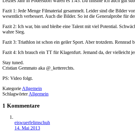
Letztes Jahr in Podersdorf waren es 1:45. Da finishte ich auch gut s
Fazit 1: Jede Menge Filmaterial gesammelt. Leider sind die Bilder 
wesentlich verbessert. Auch die Bilder. So ist die Generalprobe für 
Fazit 2: Ich war, bin und bleibe eine Talent mit viel Potential. Schwä
wahre Sieg.
Fazit 3: Triathlon ist schon ein geiler Sport. Aber trotzdem. Rennrad 
Fazit 4: Ich brauch ein TT für Klagenfurt. Jemand da, der vielleicht 
Stay tuned.
Cristian Gemmato aka @_ketterechts.
PS: Video folgt.
Kategorie
Allgemein
Schlagwörter
Allgemein
1 Kommentare
eiswuerfelimschuh
14. Mai 2013