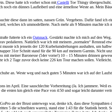
in. Diese hatte ich vorher schon mit
Castelli
Toe Thingy übergeschuht. W
ich noch ein dünnes Laufleiberl und eine ärmellose Weste an. Mein Bä
suchte diese dann im satten, nassen Grün. Vergebens. Dafür fand ich ein
teil, welches ich ummodellierte. Nach mehr als 9 Minuten machte ich m
aße futterte ich ein
Oatsnack
. Gestärkt machte ich mich auf den Weg.
rav pedalieren. Natürlich war ich mit meinem „normalen“ Rennrad etw
est musste ich jenseits der 120 Kurbelumdrehungen aushalten, um halb
napper 31er Schnitt stand für die 90 km auf meinem Garmin. Nicht unz
 dass mit meiner Baronesse (54er vorne!) 10 – 15 Minuten drinnen gewes
ätte ich 2 Tage zuvor doch keine 226 km Tour machen sollen. Vielleicht
uhe an. Weste weg und nach guten 5 Minuten war ich auf der Laufstr
hons im April. Eine sauschlechte Vorbereitung (Ja. Ich jammere. Weil 
 die ersten km gleich eine Pace von 4:50 und sogar leicht darunter veri
r GoPro an der Brust unterwegs war, denke ich, dass diese Sympathie
tten 5 die schnellsten waren), stand eine 1:43 für die Statistik bereit.