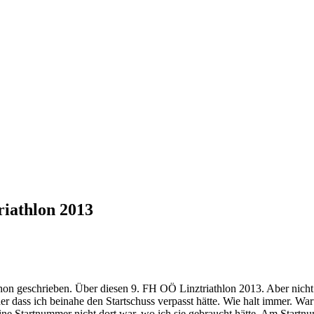
iathlon 2013
hon geschrieben. Über diesen 9. FH OÖ Linztriathlon 2013. Aber nicht al
der dass ich beinahe den Startschuss verpasst hätte. Wie halt immer. 
ine Startnummer nicht dort war, wo ich sie gebraucht hätte. Am Star