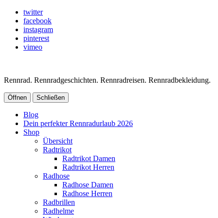
twitter
facebook
instagram
pinterest
vimeo
Rennrad. Rennradgeschichten. Rennradreisen. Rennradbekleidung.
Öffnen
Schließen
Blog
Dein perfekter Rennradurlaub 2026
Shop
Übersicht
Radtrikot
Radtrikot Damen
Radtrikot Herren
Radhose
Radhose Damen
Radhose Herren
Radbrillen
Radhelme