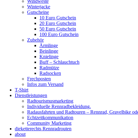
Windweste
Winterjacke
Gutscheine
10 Euro Gutschein
20 Euro Gutschein
50 Euro Gutschein
100 Euro Gutschein
Zubehör
Ärmlinge
Beinlinge
Knielinge
Buff – Schlauchtuch
Radmütze
Radsocken
Frechposten
Infos zum Versand
T-Shirt
Dienstleistungen
Radtourismusmarketing
Individuelle Rennradbekleidung.
Radausfahrten und Radtouren – Rennrad, Gravelbike od
Echtzeitkommunikation
Community Marketing
dieketterechts Rennradrouten
about