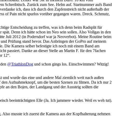
einem Schreibtisch. Zurück zum See. Helm auf. Startnummer aufs Band
verdanke ich, dass ich durch den Zapfenstreich nicht außerhalb der
ss of Pain nicht spurlos vorüber gegangen waren. Dreck. Schmutz,
ichtige Entscheidung zu treffen, was ich denn beim Radsplit für
hr spät. Denn ich hätte schon im Neo sein sollen. Also Vollgas in den
tte Juli 2012 (in Podersdorf war ja Neoverbot). Meine Routine beim
ng und Prüfung stand bevor. Das Anbringen der GoPro auf meinem
le. Die Kamera selber befestigte ich noch mit einem Band am
t passiert. Danke an dieser Stelle an Martin F. für den 7fachen
or 12“.
h den
@TriathlonDog
und schon gings los. Einschwimmen? Witzig!
akt und wurde das eine und andere Mal ziemlich weit nach außen
uf den Aufnahmeknopf, um die besten Szenen zu filmen. Da ich nur 2
e an den Bojen, der Landgang und der Aussteig sollten die
ch beeinträchtigten Elle (Ja. Ich jammere wieder. Weil es weh tut).
g. Also musste ich zuerst die Kamera aus der Kopfhalterung nehmen