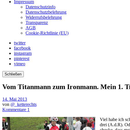
Impressum
Datenschutzinfo
Datenschutzbelehrung
Widerrufsbelehrung
Transparenz
AGB
Cookie-Richtlinie (EU)
twitter
facebook
instagram
pinterest
vimeo
Schließen
Vom Titanmann zum Ironmann. Mein 1. Tr
14. Mai 2013
von
@_ketterechts
Kommentare 1
Viel habe ich sc
drei (A.d.R). O
checke, dass me