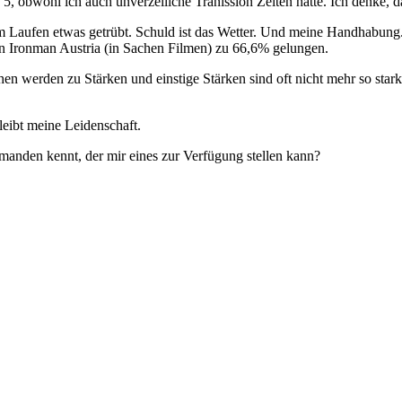
ub 5, obwohl ich auch unverzeiliche Tranission Zeiten hatte. Ich denke
vom Laufen etwas getrübt. Schuld ist das Wetter. Und meine Handhabung
den Ironman Austria (in Sachen Filmen) zu 66,6% gelungen.
chen werden zu Stärken und einstige Stärken sind oft nicht mehr so stark
bleibt meine Leidenschaft.
jemanden kennt, der mir eines zur Verfügung stellen kann?