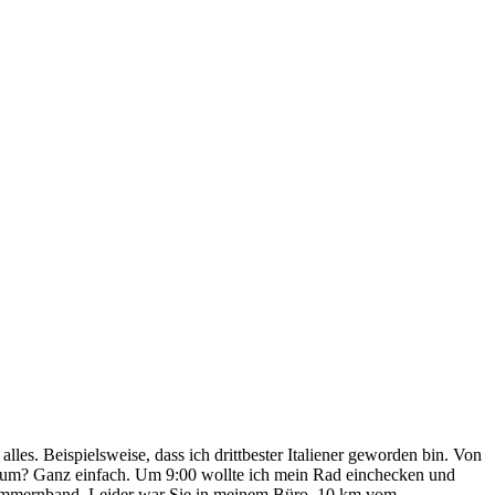
les. Beispielsweise, dass ich drittbester Italiener geworden bin. Von
Warum? Ganz einfach. Um 9:00 wollte ich mein Rad einchecken und
tnummernband. Leider war Sie in meinem Büro. 10 km vom