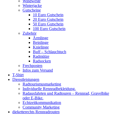
Windweste
Winterjacke
Gutscheine
10 Euro Gutschein
20 Euro Gutschein
50 Euro Gutschein
100 Euro Gutschein
Zubehör
Ärmlinge
Beinlinge
Knielinge
Buff – Schlauchtuch
Radmütze
Radsocken
Frechposten
Infos zum Versand
T-Shirt
Dienstleistungen
Radtourismusmarketing
Individuelle Rennradbekleidung.
Radausfahrten und Radtouren – Rennrad, Gravelbike
oder E-Bike.
Echtzeitkommunikation
Community Marketing
dieketterechts Rennradrouten