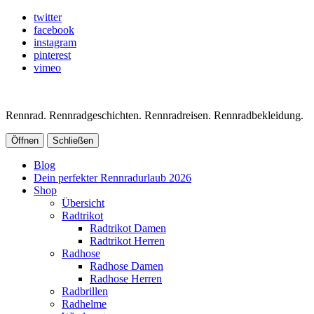
twitter
facebook
instagram
pinterest
vimeo
Rennrad. Rennradgeschichten. Rennradreisen. Rennradbekleidung.
Öffnen
Schließen
Blog
Dein perfekter Rennradurlaub 2026
Shop
Übersicht
Radtrikot
Radtrikot Damen
Radtrikot Herren
Radhose
Radhose Damen
Radhose Herren
Radbrillen
Radhelme