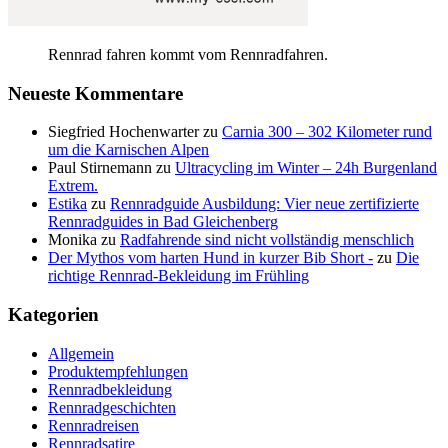
Rennrad fahren kommt vom Rennradfahren.
Neueste Kommentare
Siegfried Hochenwarter
zu
Carnia 300 – 302 Kilometer rund
um die Karnischen Alpen
Paul Stirnemann
zu
Ultracycling im Winter – 24h Burgenland
Extrem.
Estika
zu
Rennradguide Ausbildung: Vier neue zertifizierte
Rennradguides in Bad Gleichenberg
Monika
zu
Radfahrende sind nicht vollständig menschlich
Der Mythos vom harten Hund in kurzer Bib Short -
zu
Die
richtige Rennrad-Bekleidung im Frühling
Kategorien
Allgemein
Produktempfehlungen
Rennradbekleidung
Rennradgeschichten
Rennradreisen
Rennradsatire