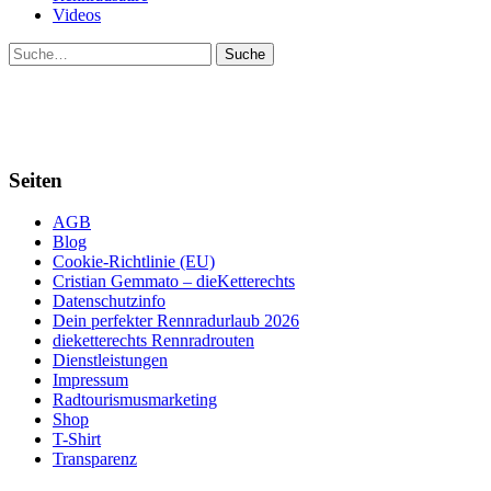
Videos
Suche
Seiten
AGB
Blog
Cookie-Richtlinie (EU)
Cristian Gemmato – dieKetterechts
Datenschutzinfo
Dein perfekter Rennradurlaub 2026
dieketterechts Rennradrouten
Dienstleistungen
Impressum
Radtourismusmarketing
Shop
T-Shirt
Transparenz