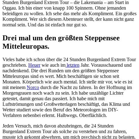
Stunden Burgenland Extrem Tour – die Lakemania – am Start in
Oggau. Ich bin einer von knapp 100 Spinnern. Ohne jemanden
beleidigen zu wollen. Ich sehe das mehr als Kompliment. Ein großes
Kompliment. Wer sich diesem Abenteuer stellt, der kann nicht ganz
normal sein. Und das ist einfach nur gut so.
Drei mal um den größten Steppensee
Mitteleuropas.
Vieles habe ich schon über die 24 Stunden Burgenland Extrem Tour
geschrieben.
Heuer
wie auch im
letzten
Jahr. Vorausschauend und
nachdenkend. Die drei Runden um den größten Steppensee
Mitteleuropas sind es wert. Mich beschäftigen sie schon seit
Monaten. Körperlich wie auch mental. Ich stelle mir vor, wie es ist
mit meinem
Norco
durch die Nacht zu fahren. In der Hoffnung im
Morgengrauen noch wach zu sein. Ich habe unzählige Lichter
getestet, damit genau das passiert. Ich habe mich mit
Luftströmungen und Großwetterlagen beschäftigt, das Klima und
Wetter studiert sowie den Beruf des Meteorologen im DIY-
Verfahren nebenbei erlernt. Halbwegs. Oberflächlich.
Jeden Versuch, mich davon abzubringen, die 24 Stunden
Burgenland Extrem Tour als solche zu verstehen und zu fahren,
musste ich gekonnt abwehren, um mich psychisch nicht zu belasten.