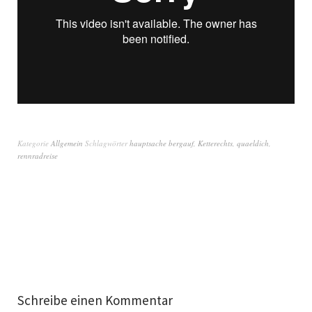
Kategorie
Allgemein
Schlagwörter
hauptsache bergauf
,
Ketterechts
,
quaeldich
,
rennradreise
Schreibe einen Kommentar