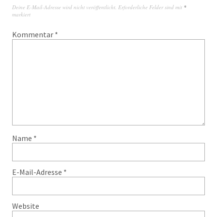
Deine E-Mail-Adresse wird nicht veröffentlicht.
Erforderliche Felder sind mit
*
markiert
Kommentar
*
Name
*
E-Mail-Adresse
*
Website