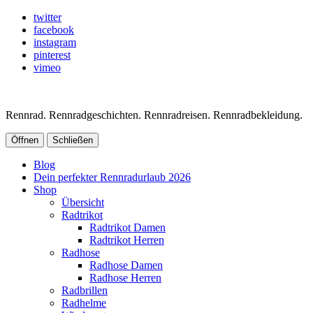
twitter
facebook
instagram
pinterest
vimeo
Rennrad. Rennradgeschichten. Rennradreisen. Rennradbekleidung.
Öffnen
Schließen
Blog
Dein perfekter Rennradurlaub 2026
Shop
Übersicht
Radtrikot
Radtrikot Damen
Radtrikot Herren
Radhose
Radhose Damen
Radhose Herren
Radbrillen
Radhelme