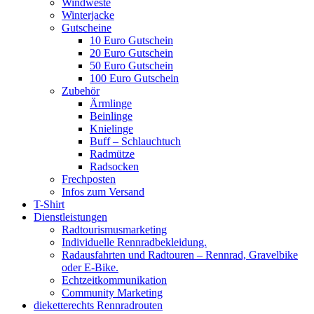
Windweste
Winterjacke
Gutscheine
10 Euro Gutschein
20 Euro Gutschein
50 Euro Gutschein
100 Euro Gutschein
Zubehör
Ärmlinge
Beinlinge
Knielinge
Buff – Schlauchtuch
Radmütze
Radsocken
Frechposten
Infos zum Versand
T-Shirt
Dienstleistungen
Radtourismusmarketing
Individuelle Rennradbekleidung.
Radausfahrten und Radtouren – Rennrad, Gravelbike
oder E-Bike.
Echtzeitkommunikation
Community Marketing
dieketterechts Rennradrouten