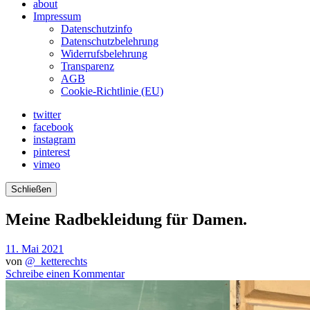
about
Impressum
Datenschutzinfo
Datenschutzbelehrung
Widerrufsbelehrung
Transparenz
AGB
Cookie-Richtlinie (EU)
twitter
facebook
instagram
pinterest
vimeo
Schließen
Meine Radbekleidung für Damen.
11. Mai 2021
von
@_ketterechts
Schreibe einen Kommentar