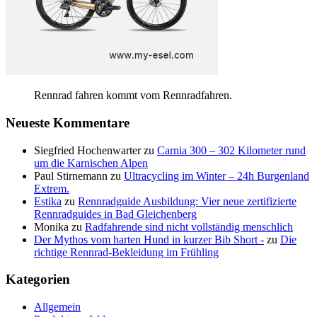
Rennrad fahren kommt vom Rennradfahren.
Neueste Kommentare
Siegfried Hochenwarter
zu
Carnia 300 – 302 Kilometer rund
um die Karnischen Alpen
Paul Stirnemann
zu
Ultracycling im Winter – 24h Burgenland
Extrem.
Estika
zu
Rennradguide Ausbildung: Vier neue zertifizierte
Rennradguides in Bad Gleichenberg
Monika
zu
Radfahrende sind nicht vollständig menschlich
Der Mythos vom harten Hund in kurzer Bib Short -
zu
Die
richtige Rennrad-Bekleidung im Frühling
Kategorien
Allgemein