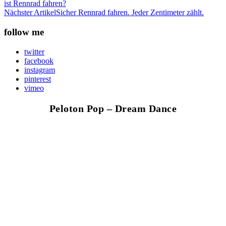
ist Rennrad fahren?
Nächster Artikel
Sicher Rennrad fahren. Jeder Zentimeter zählt.
follow me
twitter
facebook
instagram
pinterest
vimeo
Peloton Pop – Dream Dance