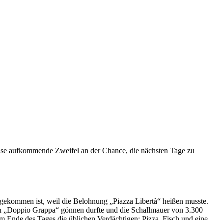
eise aufkommende Zweifel an der Chance, die nächsten Tage zu
 gekommen ist, weil die Belohnung „Piazza Libertà“ heißen musste.
n „Doppio Grappa“ gönnen durfte und die Schallmauer von 3.300
 Ende des Tages die üblichen Verdächtigen: Pizza, Fisch und eine