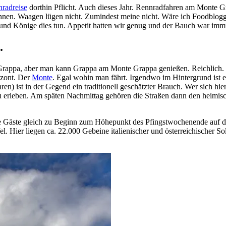
radreise
dorthin Pflicht. Auch dieses Jahr. Rennradfahren am Monte Gr
nen. Waagen lügen nicht. Zumindest meine nicht. Wäre ich Foodblogger,
nd Könige dies tun. Appetit hatten wir genug und der Bauch war immr
.
 Grappa, aber man kann Grappa am Monte Grappa genießen. Reichlich. 
izont. Der
Monte
. Egal wohin man fährt. Irgendwo im Hintergrund ist 
n) ist in der Gegend ein traditionell geschätzter Brauch. Wer sich hier 
 erleben. Am späten Nachmittag gehören die Straßen dann den heimisc
ne Gäste gleich zu Beginn zum Höhepunkt des Pfingstwochenende auf 
l. Hier liegen ca. 22.000 Gebeine italienischer und österreichischer S