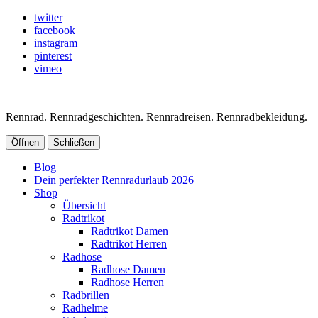
twitter
facebook
instagram
pinterest
vimeo
Rennrad. Rennradgeschichten. Rennradreisen. Rennradbekleidung.
Öffnen
Schließen
Blog
Dein perfekter Rennradurlaub 2026
Shop
Übersicht
Radtrikot
Radtrikot Damen
Radtrikot Herren
Radhose
Radhose Damen
Radhose Herren
Radbrillen
Radhelme