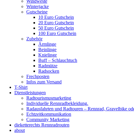
Windweste
Winterjacke
Gutscheine
10 Euro Gutschein
20 Euro Gutschein
50 Euro Gutschein
100 Euro Gutschein
Zubehör
Ärmlinge
Beinlinge
Knielinge
Buff – Schlauchtuch
Radmütze
Radsocken
Frechposten
Infos zum Versand
T-Shirt
Dienstleistungen
Radtourismusmarketing
Individuelle Rennradbekleidung.
Radausfahrten und Radtouren – Rennrad, Gravelbike od
Echtzeitkommunikation
Community Marketing
dieketterechts Rennradrouten
about