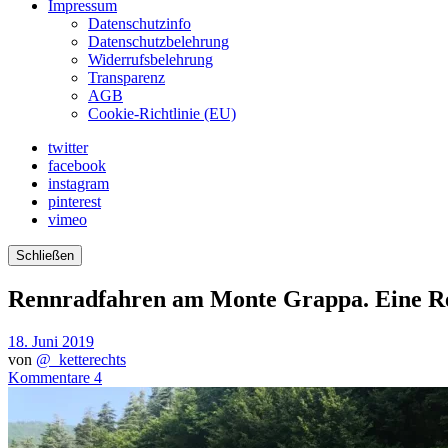
Impressum
Datenschutzinfo
Datenschutzbelehrung
Widerrufsbelehrung
Transparenz
AGB
Cookie-Richtlinie (EU)
twitter
facebook
instagram
pinterest
vimeo
Schließen
Rennradfahren am Monte Grappa. Eine Re
18. Juni 2019
von
@_ketterechts
Kommentare 4