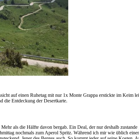
sicht auf einen Ruhetag mit nur 1x Monte Grappa erstickte im Keim l
d die Entdeckung der Desertkarte.
Mehr als die Hälfte davon bergab. Ein Deal, der nur deshalb zustande
hmittag nochmals zum Aperol Spritz. Während ich mir wie üblich eine
teckend. Jener des Berges auch. So kommt jeder auf seine Kosten. Am