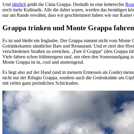
Und
jährlich
grüßt die Cima Grappa. Deshalb ist eine ketterechts
Renn
noch mehr Kulinarik. Alle die dabei waren, werden das bestätigen kön
nur am Rande erwähnt, dass wir geschlemmert haben wie nur Kaiser u
Grappa trinken und Monte Grappa fahren
Es ist und bleibt ein Irrglaube. Der Grappa stammt nicht vom Monte
Getränkekarten sämtlicher Bars und Restaurant. Und er ziert den Hor
verschiedenen Straßen zu erreichen. „Fare il Grappa“ (den Grappa fahre
Viele fahren schon frühmorgens rauf, um oben den Sonnenaufgang zu
Monte Grappa ist in, cool und anstrengend.
Es liegt also auf der Hand (und in meinem Ermessen als Guide) mei
nicht nur der Rifugio Grappa, sondern auch die Gedenkstätte am Gipfe
mit vielen ganz prsönlichen Schicksalen.