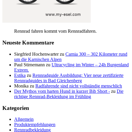
Rennrad fahren kommt vom Rennradfahren.
Neueste Kommentare
Siegfried Hochenwarter
zu
Carnia 300 – 302 Kilometer rund
um die Karnischen Alpen
Paul Stirnemann
zu
Ultracycling im Winter – 24h Burgenland
Extrem.
Estika
zu
Rennradguide Ausbildung: Vier neue zertifizierte
Rennradguides in Bad Gleichenberg
Monika
zu
Radfahrende sind nicht vollständig menschlich
Der Mythos vom harten Hund in kurzer Bib Short -
zu
Die
richtige Rennrad-Bekleidung im Frühling
Kategorien
Allgemein
Produktempfehlungen
Rennradbekleidung