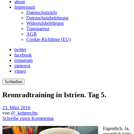
about
Impressum
Datenschutzinfo
Datenschutzbelehrung
Widerrufsbelehrung
Transparenz
AGB
Cookie-Richtlinie (EU)
twitter
facebook
instagram
pinterest
vimeo
Schließen
Rennradtraining in Istrien. Tag 5.
23. März 2016
von
@_ketterechts
Schreibe einen Kommentar
Eigentlich. Ja,
eigentlich hätte