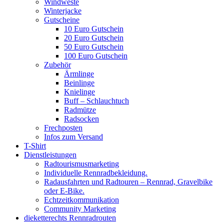
Windweste
Winterjacke
Gutscheine
10 Euro Gutschein
20 Euro Gutschein
50 Euro Gutschein
100 Euro Gutschein
Zubehör
Ärmlinge
Beinlinge
Knielinge
Buff – Schlauchtuch
Radmütze
Radsocken
Frechposten
Infos zum Versand
T-Shirt
Dienstleistungen
Radtourismusmarketing
Individuelle Rennradbekleidung.
Radausfahrten und Radtouren – Rennrad, Gravelbike
oder E-Bike.
Echtzeitkommunikation
Community Marketing
dieketterechts Rennradrouten