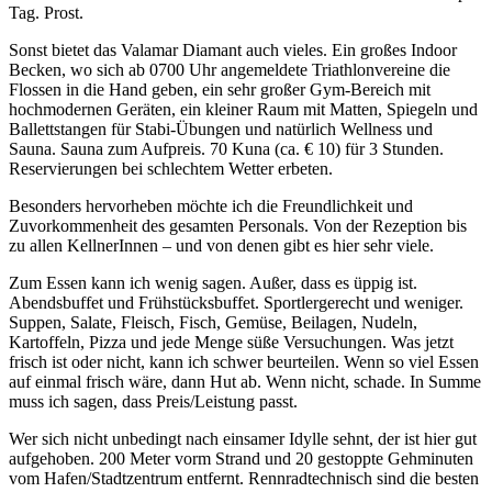
Tag. Prost.
Sonst bietet das Valamar Diamant auch vieles. Ein großes Indoor
Becken, wo sich ab 0700 Uhr angemeldete Triathlonvereine die
Flossen in die Hand geben, ein sehr großer Gym-Bereich mit
hochmodernen Geräten, ein kleiner Raum mit Matten, Spiegeln und
Ballettstangen für Stabi-Übungen und natürlich Wellness und
Sauna. Sauna zum Aufpreis. 70 Kuna (ca. € 10) für 3 Stunden.
Reservierungen bei schlechtem Wetter erbeten.
Besonders hervorheben möchte ich die Freundlichkeit und
Zuvorkommenheit des gesamten Personals. Von der Rezeption bis
zu allen KellnerInnen – und von denen gibt es hier sehr viele.
Zum Essen kann ich wenig sagen. Außer, dass es üppig ist.
Abendsbuffet und Frühstücksbuffet. Sportlergerecht und weniger.
Suppen, Salate, Fleisch, Fisch, Gemüse, Beilagen, Nudeln,
Kartoffeln, Pizza und jede Menge süße Versuchungen. Was jetzt
frisch ist oder nicht, kann ich schwer beurteilen. Wenn so viel Essen
auf einmal frisch wäre, dann Hut ab. Wenn nicht, schade. In Summe
muss ich sagen, dass Preis/Leistung passt.
Wer sich nicht unbedingt nach einsamer Idylle sehnt, der ist hier gut
aufgehoben. 200 Meter vorm Strand und 20 gestoppte Gehminuten
vom Hafen/Stadtzentrum entfernt. Rennradtechnisch sind die besten