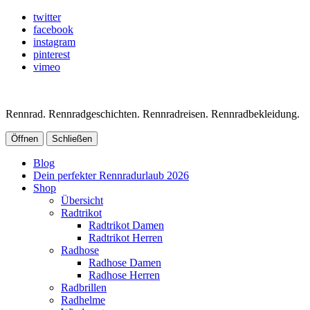
twitter
facebook
instagram
pinterest
vimeo
Rennrad. Rennradgeschichten. Rennradreisen. Rennradbekleidung.
Öffnen
Schließen
Blog
Dein perfekter Rennradurlaub 2026
Shop
Übersicht
Radtrikot
Radtrikot Damen
Radtrikot Herren
Radhose
Radhose Damen
Radhose Herren
Radbrillen
Radhelme