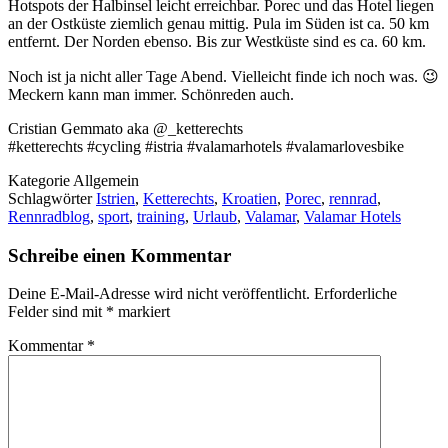
Hotspots der Halbinsel leicht erreichbar. Porec und das Hotel liegen
an der Ostküste ziemlich genau mittig. Pula im Süden ist ca. 50 km
entfernt. Der Norden ebenso. Bis zur Westküste sind es ca. 60 km.
Noch ist ja nicht aller Tage Abend. Vielleicht finde ich noch was. 😉
Meckern kann man immer. Schönreden auch.
Cristian Gemmato aka @_ketterechts
#ketterechts #cycling #istria #valamarhotels #valamarlovesbike
Kategorie
Allgemein
Schlagwörter
Istrien
,
Ketterechts
,
Kroatien
,
Porec
,
rennrad
,
Rennradblog
,
sport
,
training
,
Urlaub
,
Valamar
,
Valamar Hotels
Schreibe einen Kommentar
Deine E-Mail-Adresse wird nicht veröffentlicht.
Erforderliche
Felder sind mit
*
markiert
Kommentar
*