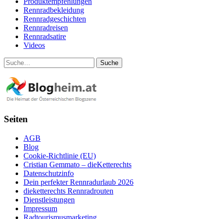
Produktempfehlungen
Rennradbekleidung
Rennradgeschichten
Rennradreisen
Rennradsatire
Videos
Suche
Seiten
AGB
Blog
Cookie-Richtlinie (EU)
Cristian Gemmato – dieKetterechts
Datenschutzinfo
Dein perfekter Rennradurlaub 2026
dieketterechts Rennradrouten
Dienstleistungen
Impressum
Radtourismusmarketing