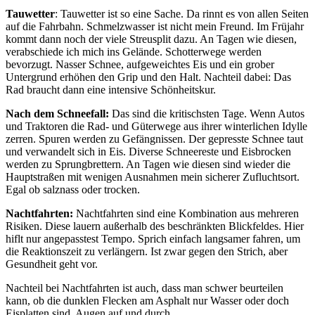
Tauwetter
: Tauwetter ist so eine Sache. Da rinnt es von allen Seiten
auf die Fahrbahn. Schmelzwasser ist nicht mein Freund. Im Früjahr
kommt dann noch der viele Streusplit dazu. An Tagen wie diesen,
verabschiede ich mich ins Gelände. Schotterwege werden
bevorzugt. Nasser Schnee, aufgeweichtes Eis und ein grober
Untergrund erhöhen den Grip und den Halt. Nachteil dabei: Das
Rad braucht dann eine intensive Schönheitskur.
Nach dem Schneefall:
Das sind die kritischsten Tage. Wenn Autos
und Traktoren die Rad- und Güterwege aus ihrer winterlichen Idylle
zerren. Spuren werden zu Gefängnissen. Der gepresste Schnee taut
und verwandelt sich in Eis. Diverse Schneereste und Eisbrocken
werden zu Sprungbrettern. An Tagen wie diesen sind wieder die
Hauptstraßen mit wenigen Ausnahmen mein sicherer Zufluchtsort.
Egal ob salznass oder trocken.
Nachtfahrten:
Nachtfahrten sind eine Kombination aus mehreren
Risiken. Diese lauern außerhalb des beschränkten Blickfeldes. Hier
hiflt nur angepasstest Tempo. Sprich einfach langsamer fahren, um
die Reaktionszeit zu verlängern. Ist zwar gegen den Strich, aber
Gesundheit geht vor.
Nachteil bei Nachtfahrten ist auch, dass man schwer beurteilen
kann, ob die dunklen Flecken am Asphalt nur Wasser oder doch
Eisplatten sind. Augen auf und durch.