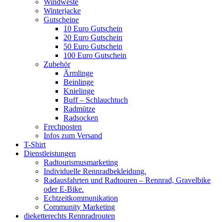
Windweste
Winterjacke
Gutscheine
10 Euro Gutschein
20 Euro Gutschein
50 Euro Gutschein
100 Euro Gutschein
Zubehör
Ärmlinge
Beinlinge
Knielinge
Buff – Schlauchtuch
Radmütze
Radsocken
Frechposten
Infos zum Versand
T-Shirt
Dienstleistungen
Radtourismusmarketing
Individuelle Rennradbekleidung.
Radausfahrten und Radtouren – Rennrad, Gravelbike
oder E-Bike.
Echtzeitkommunikation
Community Marketing
dieketterechts Rennradrouten