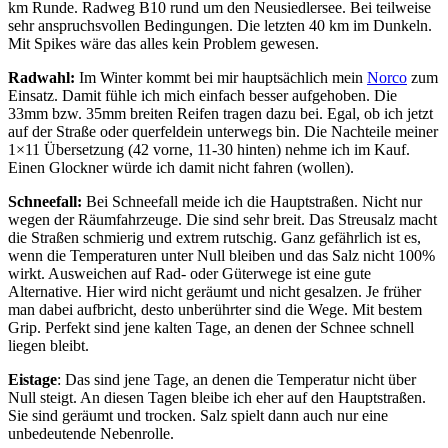
km Runde. Radweg B10 rund um den Neusiedlersee. Bei teilweise
sehr anspruchsvollen Bedingungen. Die letzten 40 km im Dunkeln.
Mit Spikes wäre das alles kein Problem gewesen.
Radwahl:
Im Winter kommt bei mir hauptsächlich mein
Norco
zum
Einsatz. Damit fühle ich mich einfach besser aufgehoben. Die
33mm bzw. 35mm breiten Reifen tragen dazu bei. Egal, ob ich jetzt
auf der Straße oder querfeldein unterwegs bin. Die Nachteile meiner
1×11 Übersetzung (42 vorne, 11-30 hinten) nehme ich im Kauf.
Einen Glockner würde ich damit nicht fahren (wollen).
Schneefall:
Bei Schneefall meide ich die Hauptstraßen. Nicht nur
wegen der Räumfahrzeuge. Die sind sehr breit. Das Streusalz macht
die Straßen schmierig und extrem rutschig. Ganz gefährlich ist es,
wenn die Temperaturen unter Null bleiben und das Salz nicht 100%
wirkt. Ausweichen auf Rad- oder Güterwege ist eine gute
Alternative. Hier wird nicht geräumt und nicht gesalzen. Je früher
man dabei aufbricht, desto unberührter sind die Wege. Mit bestem
Grip. Perfekt sind jene kalten Tage, an denen der Schnee schnell
liegen bleibt.
Eistage
: Das sind jene Tage, an denen die Temperatur nicht über
Null steigt. An diesen Tagen bleibe ich eher auf den Hauptstraßen.
Sie sind geräumt und trocken. Salz spielt dann auch nur eine
unbedeutende Nebenrolle.