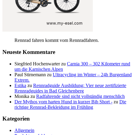
Rennrad fahren kommt vom Rennradfahren.
Neueste Kommentare
Siegfried Hochenwarter
zu
Carnia 300 – 302 Kilometer rund
um die Karnischen Alpen
Paul Stirnemann
zu
Ultracycling im Winter – 24h Burgenland
Extrem.
Estika
zu
Rennradguide Ausbildung: Vier neue zertifizierte
Rennradguides in Bad Gleichenberg
Monika
zu
Radfahrende sind nicht vollständig menschlich
Der Mythos vom harten Hund in kurzer Bib Short -
zu
Die
richtige Rennrad-Bekleidung im Frühling
Kategorien
Allgemein