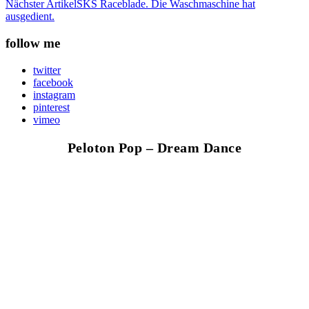
Nächster Artikel
SKS Raceblade. Die Waschmaschine hat
ausgedient.
follow me
twitter
facebook
instagram
pinterest
vimeo
Peloton Pop – Dream Dance