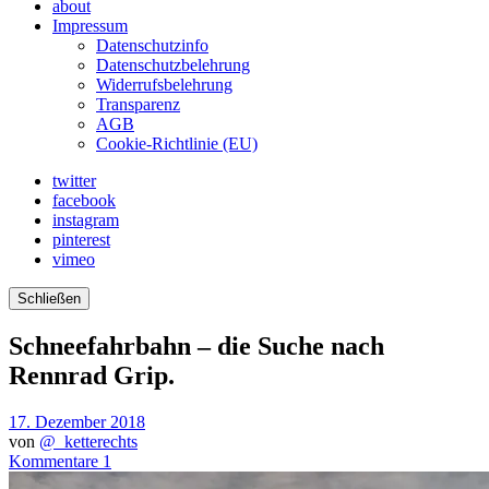
about
Impressum
Datenschutzinfo
Datenschutzbelehrung
Widerrufsbelehrung
Transparenz
AGB
Cookie-Richtlinie (EU)
twitter
facebook
instagram
pinterest
vimeo
Schließen
Schneefahrbahn – die Suche nach
Rennrad Grip.
17. Dezember 2018
von
@_ketterechts
Kommentare 1