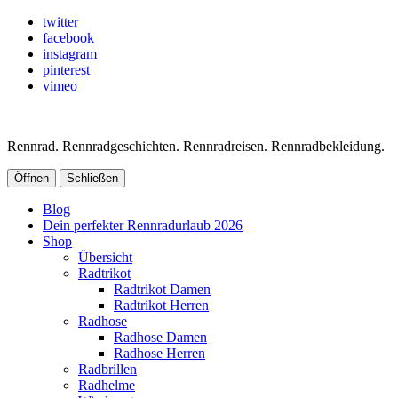
twitter
facebook
instagram
pinterest
vimeo
Rennrad. Rennradgeschichten. Rennradreisen. Rennradbekleidung.
Öffnen
Schließen
Blog
Dein perfekter Rennradurlaub 2026
Shop
Übersicht
Radtrikot
Radtrikot Damen
Radtrikot Herren
Radhose
Radhose Damen
Radhose Herren
Radbrillen
Radhelme