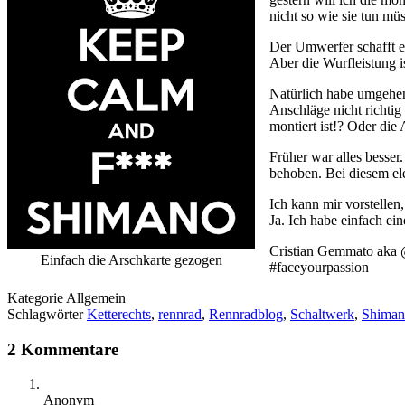
nicht so wie sie tun müs
Der Umwerfer schafft es
Aber die Wurfleistung i
Natürlich habe umgehend
Anschläge nicht richtig 
montiert ist!? Oder die
Früher war alles besse
behoben. Bei diesem el
Ich kann mir vorstellen,
Ja. Ich habe einfach ei
Cristian Gemmato aka 
Einfach die Arschkarte gezogen
#faceyourpassion
Kategorie
Allgemein
Schlagwörter
Ketterechts
,
rennrad
,
Rennradblog
,
Schaltwerk
,
Shiman
2 Kommentare
Anonym