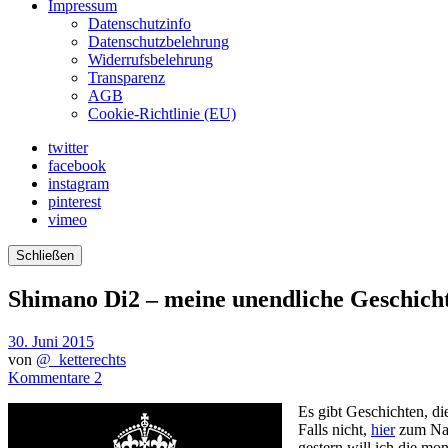
Impressum
Datenschutzinfo
Datenschutzbelehrung
Widerrufsbelehrung
Transparenz
AGB
Cookie-Richtlinie (EU)
twitter
facebook
instagram
pinterest
vimeo
Schließen
Shimano Di2 – meine unendliche Geschich
30. Juni 2015
von
@_ketterechts
Kommentare 2
Es gibt Geschichten, di
Falls nicht,
hier
zum Nac
gestern will ich die mon