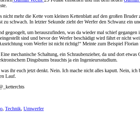
ste.
 nicht mehr die Kette vom kleinen Kettenblatt auf den großen Bruder zu
st zu schwach. In letzter Sekunde zieht der Werfer den Schwanz ein und
 gegoogelt, um herauszufinden, was da wieder mal schief gegangen ist.
eingestellt sind und bevor der Werfer beschädigt wird fährt er nicht wei
 Ausrichtung vom Werfer ist nicht richtig!“ Meinte zum Beispiel Floria
r. Eine mechanische Schaltung, ein Schraubenzieher, da und dort etwa
ektronischem Dingsbums brauchts ja ein Ingenieursstudium.
 was ihr euch jetzt denkt. Nein. Ich mache nicht alles kaputt. Nein, ich
nen Lauf.
@_ketterchts
o
,
Technik
,
Umwerfer