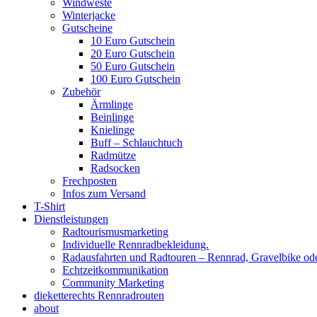
Windweste
Winterjacke
Gutscheine
10 Euro Gutschein
20 Euro Gutschein
50 Euro Gutschein
100 Euro Gutschein
Zubehör
Ärmlinge
Beinlinge
Knielinge
Buff – Schlauchtuch
Radmütze
Radsocken
Frechposten
Infos zum Versand
T-Shirt
Dienstleistungen
Radtourismusmarketing
Individuelle Rennradbekleidung.
Radausfahrten und Radtouren – Rennrad, Gravelbike od
Echtzeitkommunikation
Community Marketing
dieketterechts Rennradrouten
about