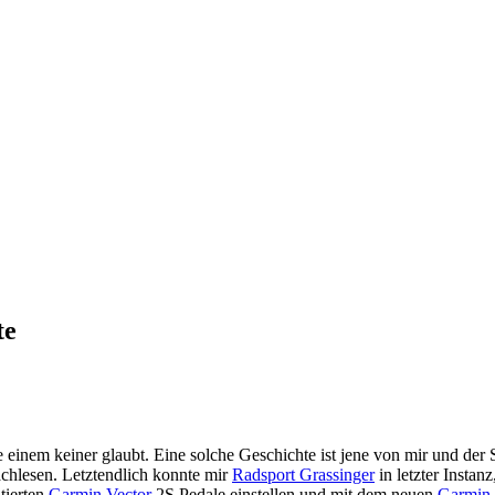
te
e einem keiner glaubt. Eine solche Geschichte ist jene von mir und der 
hlesen. Letztendlich konnte mir
Radsport Grassinger
in letzter Insta
tierten
Garmin Vector
2S Pedale einstellen und mit dem neuen
Garmin