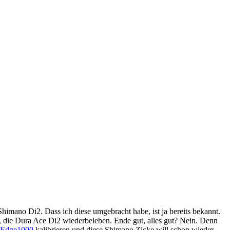
Shimano Di2. Dass ich diese umgebracht habe, ist ja bereits bekannt.
nz, die Dura Ace Di2 wiederbeleben. Ende gut, alles gut? Nein. Denn
 Edge1000
kalibrieren und diese Shimano Zicke will schon wieder