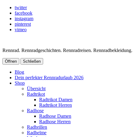
twitter
facebook
instagram
pinterest
vimeo
Rennrad. Rennradgeschichten. Rennradreisen. Rennradbekleidung.
Öffnen
Schließen
Blog
Dein perfekter Rennradurlaub 2026
Shop
Übersicht
Radtrikot
Radtrikot Damen
Radtrikot Herren
Radhose
Radhose Damen
Radhose Herren
Radbrillen
Radhelme