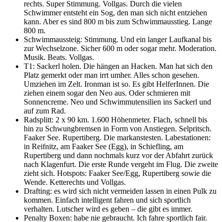
rechts. Super Stimmung. Vollgas. Durch die vielen
Schwimmer entsteht ein Sog, den man sich nicht entziehen
kann. Aber es sind 800 m bis zum Schwimmausstieg. Lange
800 m.
Schwimmaussteig: Stimmung. Und ein langer Laufkanal bis
zur Wechselzone. Sicher 600 m oder sogar mehr. Moderation.
Musik. Beats. Vollgas.
T1: Sackerl holen. Die hängen an Hacken. Man hat sich den
Platz gemerkt oder man irrt umher. Alles schon gesehen.
Umziehen im Zelt. Ironman ist so. Es gibt HelferInnen. Die
ziehen einem sogar den Neo aus. Oder schmieren mit
Sonnencreme. Neo und Schwimmutensilien ins Sackerl und
auf zum Rad.
Radsplitt: 2 x 90 km. 1.600 Höhenmeter. Flach, schnell bis
hin zu Schwungbremsen in Form von Anstiegen. Selpritsch.
Faaker See. Rupertiberg. Die markanstesten. Labestationen:
in Reifnitz, am Faaker See (Egg), in Schiefling, am
Rupertiberg und dann nochmals kurz vor der Abfahrt zurück
nach Klagenfurt. Die erste Runde vergeht im Flug. Die zweite
zieht sich. Hotspots: Faaker See/Egg, Rupertiberg sowie die
Wende. Ketterechts und Vollgas.
Drafting: es wird sich nicht vermeiden lassen in einen Pulk zu
kommen. Einfach intelligent fahren und sich sportlich
verhalten. Lutscher wird es geben – die gibt es immer.
Penalty Boxen: habe nie gebraucht. Ich fahre sportlich fair.