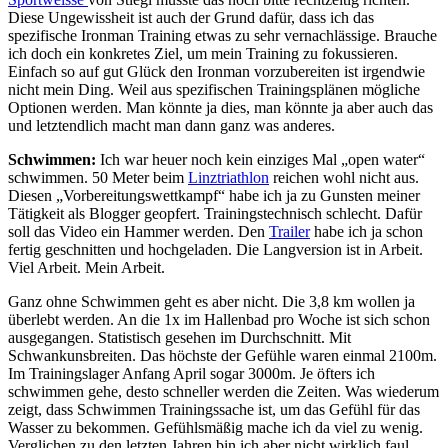
Diese Ungewissheit ist auch der Grund dafür, dass ich das
spezifische Ironman Training etwas zu sehr vernachlässige. Brauche
ich doch ein konkretes Ziel, um mein Training zu fokussieren.
Einfach so auf gut Glück den Ironman vorzubereiten ist irgendwie
nicht mein Ding. Weil aus spezifischen Trainingsplänen mögliche
Optionen werden. Man könnte ja dies, man könnte ja aber auch das
und letztendlich macht man dann ganz was anderes.
Schwimmen:
Ich war heuer noch kein einziges Mal „open water“
schwimmen. 50 Meter beim
Linztriathlon
reichen wohl nicht aus.
Diesen „Vorbereitungswettkampf“ habe ich ja zu Gunsten meiner
Tätigkeit als Blogger geopfert. Trainingstechnisch schlecht. Dafür
soll das Video ein Hammer werden. Den
Trailer
habe ich ja schon
fertig geschnitten und hochgeladen. Die Langversion ist in Arbeit.
Viel Arbeit. Mein Arbeit.
Ganz ohne Schwimmen geht es aber nicht. Die 3,8 km wollen ja
überlebt werden. An die 1x im Hallenbad pro Woche ist sich schon
ausgegangen. Statistisch gesehen im Durchschnitt. Mit
Schwankunsbreiten. Das höchste der Gefühle waren einmal 2100m.
Im Trainingslager Anfang April sogar 3000m. Je öfters ich
schwimmen gehe, desto schneller werden die Zeiten. Was wiederum
zeigt, dass Schwimmen Trainingssache ist, um das Gefühl für das
Wasser zu bekommen. Gefühlsmäßig mache ich da viel zu wenig.
Verglichen zu den letzten Jahren bin ich aber nicht wirklich faul.