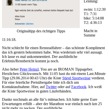
Leistung:
swim: 1:12:39
T1: 7:31
bike: 5:14:08
T2: 4:36:13
Macht in
Originaltipp des richtigen Tipps
Summe
11:16:18.
Nicht schlecht für einen Rennradfahrer – das schönste Kompliment
das ich gestern bekommen habe. Was wiederum sehr viel aussagt.
Ich lasse es mal unkommentiert. Der ausführliche
Erlebnis/Rennbericht kommt ja noch.
Also lieber
Peter Heinzl
. You are an IROMAN Tippageber.
Herzlichen Glückwunsch. Mit 11:05 hast du mit einem Last-Minute
Tipp (29.06.2014 00:43 Uhr) die Kiste
Stiegl Sportweisse
verdient.
Für eine feierliche Preisübergabe bitte ich dich um
Kontaktaufnahme. Hier, auf
Twitter
oder auf
Facebook
. Ich weiß
die Kiste Sportweisse in guten Läuferhänden.
Danke nochmals an alle für’s mitmachen. Ich hätte gerne Eure
Erwartungen erfüllt – aber der Marathon war einfach nach km 25
nicht mehr zu packen. Der ausführliche