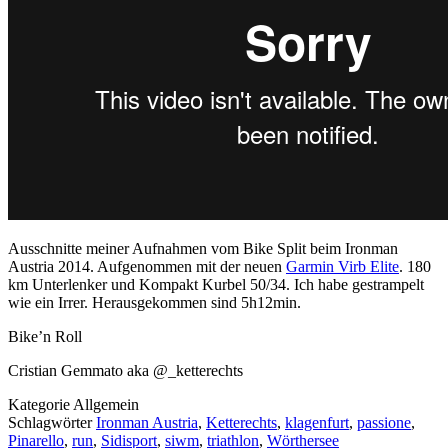
Ausschnitte meiner Aufnahmen vom Bike Split beim Ironman
Austria 2014. Aufgenommen mit der neuen
Garmin Virb Elite
. 180
km Unterlenker und Kompakt Kurbel 50/34. Ich habe gestrampelt
wie ein Irrer. Herausgekommen sind 5h12min.
Bike’n Roll
Cristian Gemmato aka @_ketterechts
Kategorie
Allgemein
Schlagwörter
Ironman Austria
,
Ketterechts
,
klagenfurt
,
passione
,
Pinarello
,
run
,
Sidisport
,
siwm
,
triathlon
,
Wörthersee