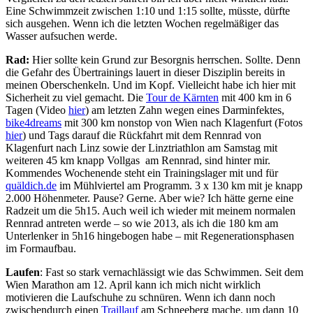
Eine Schwimmzeit zwischen 1:10 und 1:15 sollte, müsste, dürfte
sich ausgehen. Wenn ich die letzten Wochen regelmäßiger das
Wasser aufsuchen werde.
Rad:
Hier sollte kein Grund zur Besorgnis herrschen. Sollte. Denn
die Gefahr des Übertrainings lauert in dieser Disziplin bereits in
meinen Oberschenkeln. Und im Kopf. Vielleicht habe ich hier mit
Sicherheit zu viel gemacht. Die
Tour de Kärnten
mit 400 km in 6
Tagen (Video
hier
) am letzten Zahn wegen eines Darminfektes,
bike4dreams
mit 300 km nonstop von Wien nach Klagenfurt (Fotos
hier
) und Tags darauf die Rückfahrt mit dem Rennrad von
Klagenfurt nach Linz sowie der Linztriathlon am Samstag mit
weiteren 45 km knapp Vollgas am Rennrad, sind hinter mir.
Kommendes Wochenende steht ein Trainingslager mit und für
quäldich.de
im Mühlviertel am Programm. 3 x 130 km mit je knapp
2.000 Höhenmeter. Pause? Gerne. Aber wie? Ich hätte gerne eine
Radzeit um die 5h15. Auch weil ich wieder mit meinem normalen
Rennrad antreten werde – so wie 2013, als ich die 180 km am
Unterlenker in 5h16 hingebogen habe – mit Regenerationsphasen
im Formaufbau.
Laufen
: Fast so stark vernachlässigt wie das Schwimmen. Seit dem
Wien Marathon am 12. April kann ich mich nicht wirklich
motivieren die Laufschuhe zu schnüren. Wenn ich dann noch
zwischendurch einen
Traillauf
am Schneeberg mache, um dann 10