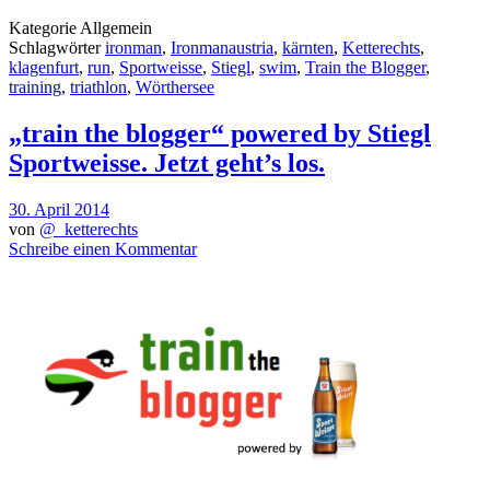
Kategorie
Allgemein
Schlagwörter
ironman
,
Ironmanaustria
,
kärnten
,
Ketterechts
,
klagenfurt
,
run
,
Sportweisse
,
Stiegl
,
swim
,
Train the Blogger
,
training
,
triathlon
,
Wörthersee
„train the blogger“ powered by Stiegl
Sportweisse. Jetzt geht’s los.
30. April 2014
von
@_ketterechts
Schreibe einen Kommentar