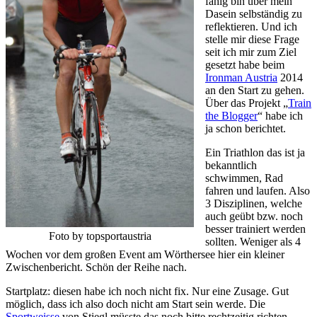
fähig bin über mein
Dasein selbständig zu
reflektieren. Und ich
stelle mir diese Frage
seit ich mir zum Ziel
gesetzt habe beim
Ironman Austria
2014
an den Start zu gehen.
Über das Projekt „
Train
the Blogger
“ habe ich
ja schon berichtet.
Ein Triathlon das ist ja
bekanntlich
schwimmen, Rad
fahren und laufen. Also
3 Disziplinen, welche
auch geübt bzw. noch
besser trainiert werden
Foto by topsportaustria
sollten. Weniger als 4
Wochen vor dem großen Event am Wörthersee hier ein kleiner
Zwischenbericht. Schön der Reihe nach.
Startplatz: diesen habe ich noch nicht fix. Nur eine Zusage. Gut
möglich, dass ich also doch nicht am Start sein werde. Die
Sportweisse
von Stiegl müsste das noch bitte rechtzeitig richten.