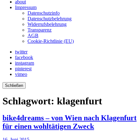
about
Impressum
Datenschutzinfo
Datenschutzbelehrung
Widerrufsbelehrung
Transparenz
AGB
Cookie-Richtlinie (EU)
twitter
facebook
instagram
pinterest
vimeo
Schließen
Schlagwort:
klagenfurt
bike4dreams – von Wien nach Klagenfurt
für einen wohltätigen Zweck
16. Juni 2015