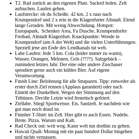
T2. Rad zurück an den eigenen Platz. Sackerl holen. Zelt
aufsuchen. Laufen gehen.
Laufstrecke: oh du Scheiße. 42 km. 2 x raus nach
Krumpendorf und 2 x rein in die Klagenfurter Altstadt. Elend
lange Geraden. Mit wenig Abwechslung. Hotspot:
Europapark, Schenker Area, Fa Dusche, Krumpendorfer
Freibad, Altstadt Klagenfurt. Knackpunkte: Wende in
Krumpendorf (am A der Welt) und die vielen Unterführungen.
Speziell jene am Ende des Lendkanals tut weh.
Labe Laufen: Jede 5 km. Cola (leider immer zu warm),
Wasser, Orangen, Melonen, Gels (????). Salzgebäck –
zumindest letztes Jahr. Der eine oder andere Zuschauer
spendiert gerne auch ein kühles Bier. Auf eigene
Verantwortung.
Finish Line: Belohnung für alle Strapazen. Tipp: entweder als
erster durch Ziel rennen (Applaus garantiert) oder nach
Eintritt der Dunkelheit. Wegen der Stimmung auf den
Tribünen. Der/die Letzte wird frenetisch gefeiert.
Ziellabe. Stiegl Sportweisse. Eis. Sanizelt. Je nachdem wie
gut man noch drauf ist.
Finisher T-Shirt: im Zelt. Hier gibt es auch Essen. Nudeln.
Brote. Pizza. Warum und Kalt.
Rad Check out: weit weg. Kann weh tun dorthin zu gehen.
Hawaii Quali: Montag mit ein paar hundert Dollar hingehen
und nichts verpassen.