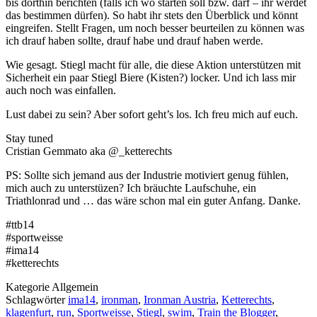
bis dorthin berichten (falls ich wo starten soll bzw. darf – ihr werdet
das bestimmen dürfen). So habt ihr stets den Überblick und könnt
eingreifen. Stellt Fragen, um noch besser beurteilen zu können was
ich drauf haben sollte, drauf habe und drauf haben werde.
Wie gesagt. Stiegl macht für alle, die diese Aktion unterstützen mit
Sicherheit ein paar Stiegl Biere (Kisten?) locker. Und ich lass mir
auch noch was einfallen.
Lust dabei zu sein? Aber sofort geht’s los. Ich freu mich auf euch.
Stay tuned
Cristian Gemmato aka @_ketterechts
PS: Sollte sich jemand aus der Industrie motiviert genug fühlen,
mich auch zu unterstüzen? Ich bräuchte Laufschuhe, ein
Triathlonrad und … das wäre schon mal ein guter Anfang. Danke.
#ttb14
#sportweisse
#ima14
#ketterechts
Kategorie
Allgemein
Schlagwörter
ima14
,
ironman
,
Ironman Austria
,
Ketterechts
,
klagenfurt
,
run
,
Sportweisse
,
Stiegl
,
swim
,
Train the Blogger
,