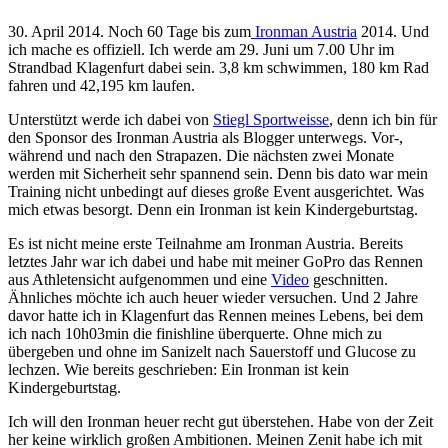
30. April 2014. Noch 60 Tage bis zum
Ironman Austria
2014. Und
ich mache es offiziell. Ich werde am 29. Juni um 7.00 Uhr im
Strandbad Klagenfurt dabei sein. 3,8 km schwimmen, 180 km Rad
fahren und 42,195 km laufen.
Unterstützt werde ich dabei von
Stiegl Sportweisse
, denn ich bin für
den Sponsor des Ironman Austria als Blogger unterwegs. Vor-,
während und nach den Strapazen. Die nächsten zwei Monate
werden mit Sicherheit sehr spannend sein. Denn bis dato war mein
Training nicht unbedingt auf dieses große Event ausgerichtet. Was
mich etwas besorgt. Denn ein Ironman ist kein Kindergeburtstag.
Es ist nicht meine erste Teilnahme am Ironman Austria. Bereits
letztes Jahr war ich dabei und habe mit meiner GoPro das Rennen
aus Athletensicht aufgenommen und eine
Video
geschnitten.
Ähnliches möchte ich auch heuer wieder versuchen. Und 2 Jahre
davor hatte ich in Klagenfurt das Rennen meines Lebens, bei dem
ich nach 10h03min die finishline überquerte. Ohne mich zu
übergeben und ohne im Sanizelt nach Sauerstoff und Glucose zu
lechzen. Wie bereits geschrieben: Ein Ironman ist kein
Kindergeburtstag.
Ich will den Ironman heuer recht gut überstehen. Habe von der Zeit
her keine wirklich großen Ambitionen. Meinen Zenit habe ich mit