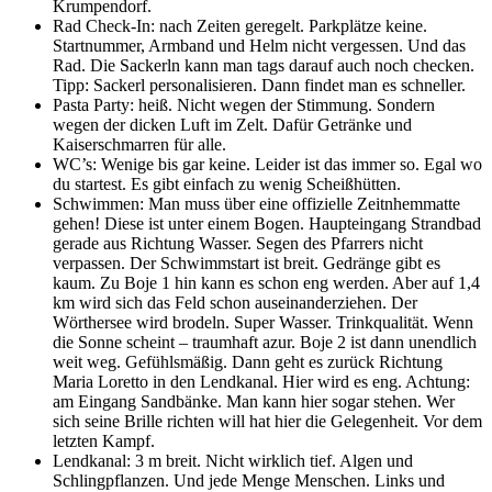
Krumpendorf.
Rad Check-In: nach Zeiten geregelt. Parkplätze keine.
Startnummer, Armband und Helm nicht vergessen. Und das
Rad. Die Sackerln kann man tags darauf auch noch checken.
Tipp: Sackerl personalisieren. Dann findet man es schneller.
Pasta Party: heiß. Nicht wegen der Stimmung. Sondern
wegen der dicken Luft im Zelt. Dafür Getränke und
Kaiserschmarren für alle.
WC’s: Wenige bis gar keine. Leider ist das immer so. Egal wo
du startest. Es gibt einfach zu wenig Scheißhütten.
Schwimmen: Man muss über eine offizielle Zeitnhemmatte
gehen! Diese ist unter einem Bogen. Haupteingang Strandbad
gerade aus Richtung Wasser. Segen des Pfarrers nicht
verpassen. Der Schwimmstart ist breit. Gedränge gibt es
kaum. Zu Boje 1 hin kann es schon eng werden. Aber auf 1,4
km wird sich das Feld schon auseinanderziehen. Der
Wörthersee wird brodeln. Super Wasser. Trinkqualität. Wenn
die Sonne scheint – traumhaft azur. Boje 2 ist dann unendlich
weit weg. Gefühlsmäßig. Dann geht es zurück Richtung
Maria Loretto in den Lendkanal. Hier wird es eng. Achtung:
am Eingang Sandbänke. Man kann hier sogar stehen. Wer
sich seine Brille richten will hat hier die Gelegenheit. Vor dem
letzten Kampf.
Lendkanal: 3 m breit. Nicht wirklich tief. Algen und
Schlingpflanzen. Und jede Menge Menschen. Links und