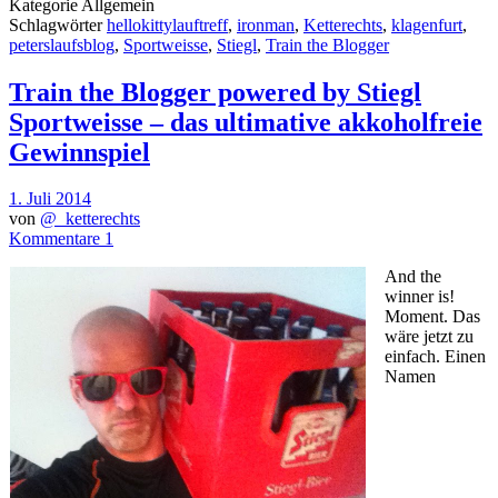
Kategorie
Allgemein
Schlagwörter
hellokittylauftreff
,
ironman
,
Ketterechts
,
klagenfurt
,
peterslaufsblog
,
Sportweisse
,
Stiegl
,
Train the Blogger
Train the Blogger powered by Stiegl
Sportweisse – das ultimative akkoholfreie
Gewinnspiel
1. Juli 2014
von
@_ketterechts
Kommentare 1
And the
winner is!
Moment. Das
wäre jetzt zu
einfach. Einen
Namen