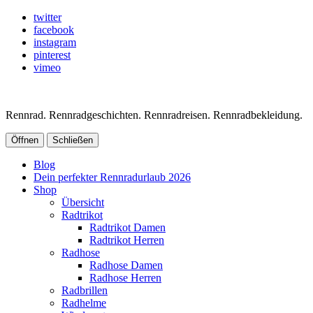
twitter
facebook
instagram
pinterest
vimeo
Rennrad. Rennradgeschichten. Rennradreisen. Rennradbekleidung.
Öffnen
Schließen
Blog
Dein perfekter Rennradurlaub 2026
Shop
Übersicht
Radtrikot
Radtrikot Damen
Radtrikot Herren
Radhose
Radhose Damen
Radhose Herren
Radbrillen
Radhelme