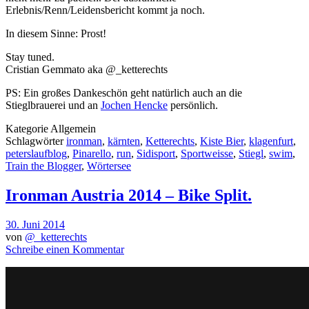
Erlebnis/Renn/Leidensbericht kommt ja noch.
In diesem Sinne: Prost!
Stay tuned.
Cristian Gemmato aka @_ketterechts
PS: Ein großes Dankeschön geht natürlich auch an die
Stieglbrauerei und an
Jochen Hencke
persönlich.
Kategorie
Allgemein
Schlagwörter
ironman
,
kärnten
,
Ketterechts
,
Kiste Bier
,
klagenfurt
,
peterslaufblog
,
Pinarello
,
run
,
Sidisport
,
Sportweisse
,
Stiegl
,
swim
,
Train the Blogger
,
Wörtersee
Ironman Austria 2014 – Bike Split.
30. Juni 2014
von
@_ketterechts
Schreibe einen Kommentar