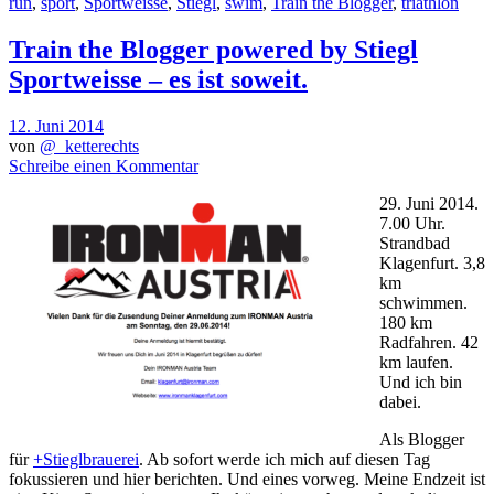
run
,
sport
,
Sportweisse
,
Stiegl
,
swim
,
Train the Blogger
,
triathlon
Train the Blogger powered by Stiegl
Sportweisse – es ist soweit.
12. Juni 2014
von
@_ketterechts
Schreibe einen Kommentar
29. Juni 2014.
7.00 Uhr.
Strandbad
Klagenfurt. 3,8
km
schwimmen.
180 km
Radfahren. 42
km laufen.
Und ich bin
dabei.
Als Blogger
für
+Stieglbrauerei
. Ab sofort werde ich mich auf diesen Tag
fokussieren und hier berichten. Und eines vorweg. Meine Endzeit ist