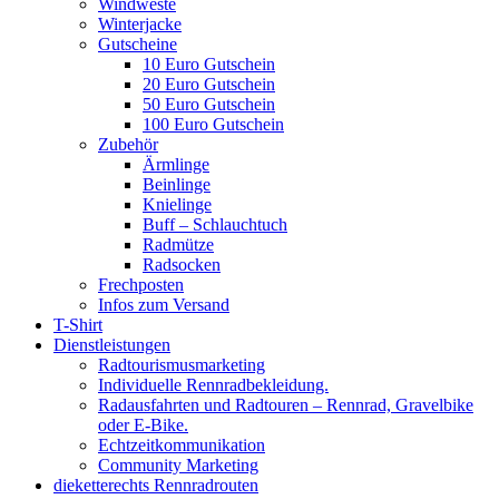
Windweste
Winterjacke
Gutscheine
10 Euro Gutschein
20 Euro Gutschein
50 Euro Gutschein
100 Euro Gutschein
Zubehör
Ärmlinge
Beinlinge
Knielinge
Buff – Schlauchtuch
Radmütze
Radsocken
Frechposten
Infos zum Versand
T-Shirt
Dienstleistungen
Radtourismusmarketing
Individuelle Rennradbekleidung.
Radausfahrten und Radtouren – Rennrad, Gravelbike
oder E-Bike.
Echtzeitkommunikation
Community Marketing
dieketterechts Rennradrouten