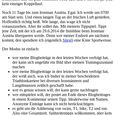
kein einziger Koppellauf.
Noch 11 Tage bis zum Ironman Austria. Egal. Ich werde um 0700
am Start sein. Und einen langen Tag an der frischen Luft genießen.
Hoffentlich richtig heiß. Wie lange, das wage ich nicht
vorauszusehen. Aber ihr solltet das. Mit meinem Tippspiel. Tippt
jene Zeit, mit der ich am 29.6.2014 die finishline beim Ironman
Austria überqueren werde. Denn wer meiner Endzeit am nächsten
kommt, den spendiere ich (eigentlich
Stiegl
) eine Kiste Sportweisse.
Der Modus ist einfach:
wer meine Blogbeiträge in den letzten Wochen verfolgt hat,
der kann sich ungefähr ein Bild über meinen Trainingszustand
machen
wer meine Blogbeiträge in den letzten Wochen verfolgt hat,
der weiß auch, was ich bisher in meiner bescheidenen
Triathlonkarriere bei diversen Ironmännern und
Langdistanzen zeitlich geschafft habe.
wer es genau wissen will, der kann gerne nachfragen
wer mitspielen will, der postet am Ende dieses Blogbeitrages
in einem Kommentar seinen Tipp. Idealerweise mit Namen.
Anonyme Einträge kann ich nicht berücksichtigen.
es geht um die Addierung von swim, T1, bike, T2 und run.
Also eine Gesamtzeit. Splitzeitentipps willkommen, aber kein