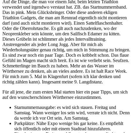
Auf die Dinge, die man vor einem Jahr, beim letzten Triathlon
verwendet und irgendwo verstaut hat. ZB. das Startnummernband.
Das in pink. Mein Glücksbringer. Oder diese anderen ekligen
Triathlon Gadgets, die man am Rennrad eigentlich nicht montieren
darf (und auch nicht montieren wird). Einen Sattelflaschenhalter.
Oder die Oberrohrtasche. Es gilt auch nachzudenken, wo der
Neoprenkleber sein könnte, um den Sailfisch Edamer zu kitten.
Dieses Grübeln ist schlimmer als jedes Intervalltraining.
Anstrengender als jeder Long Jogg. Aber für mich als
Wiederholungstäter genau richtig, um mich in Stimmung zu bringen.
Es sind zwar noch ein paar Tage. Doch es kribbelt schon. Das flaue
Gefühl im Magen macht sich breit. Es ist wie verliebt sein. Seufzen.
Schmetterlinge im Bauch zu haben. Mehr an das Wasser im
Wörthersee zu denken, als an vieles andere. Es ist halt Race Week.
Für mich zum 5. Mal in Klagenfurt (sofern ich klar denken und
richtig zählen kann). Insgesamt meine 9. Langdistanz.
Für all jene, die zum ersten Mal starten hier ein paar Tipps, um sich
auf den wunscherschönen Wörthersee einzustimmen.
Starnummernausgabe: es wird sich stauen. Freitag und
Samstag. Wann weniger los sein wird, verrate ich nicht. Denn
da werde ich vor Ort sein. Am Samstag.
Parkplätze: Nähe Expo wenige bis gar keine. Es empfiehlt
sich öffentlich oder mit einem Stadtrad hinzufahren.