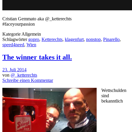
Cristian Gemmato aka @_ketterechts
#faceyourpassion
Kategorie
Allgemein
Schlagwörter
gopro
,
Ketterechts
,
klagenfurt
,
nonstop
,
Pinarello
,
speed4need
,
Wien
The winner takes it all.
23. Juli 2014
von
@_ketterechts
Schreibe einen Kommentar
Wettschulden
sind
bekanntlich