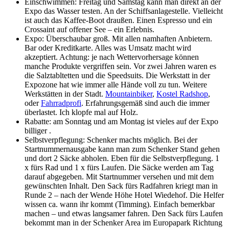
Einschwimmen: Freitag und Samstag kann man direkt an der
Expo das Wasser testen. An der Schiffsanlagestelle. Vielleicht
ist auch das Kaffee-Boot draußen. Einen Espresso und ein
Crossaint auf offener See – ein Erlebnis.
Expo: Überschaubar groß. Mit allen namhaften Anbietern.
Bar oder Kreditkarte. Alles was Umsatz macht wird
akzeptiert. Achtung: je nach Wettervorhersage können
manche Produkte vergriffen sein. Vor zwei Jahren waren es
die Salztabltetten und die Speedsuits. Die Werkstatt in der
Expozone hat wie immer alle Hände voll zu tun. Weitere
Werkstätten in der Stadt.
Mountainbiker
,
Kostel Radshop
,
oder
Fahrradprofi
. Erfahrungsgemäß sind auch die immer
überlastet. Ich klopfe mal auf Holz.
Rabatte: am Sonntag und am Montag ist vieles auf der Expo
billiger .
Selbstverpflegung: Schenker machts möglich. Bei der
Startnummernausgabe kann man zum Schenker Stand gehen
und dort 2 Säcke abholen. Eben für die Selbstverpflegung. 1
x fürs Rad und 1 x fürs Laufen. Die Säcke werden am Tag
darauf abgegeben. Mit Startnummer versehen und mit dem
gewünschten Inhalt. Den Sack fürs Radfahren kriegt man in
Runde 2 – nach der Wende Höhe Hotel Wiedehof. Die Helfer
wissen ca. wann ihr kommt (Timming). Einfach bemerkbar
machen – und etwas langsamer fahren. Den Sack fürs Laufen
bekommt man in der Schenker Area im Europapark Richtung