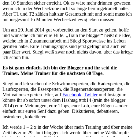
den 10 Stunden sicher erreicht. Ok es wäre mehr drinnen gewesen,
wenn ich in der Wechselzone nicht so lange herumgetrödelt hätte.
Aber T1 und T2 zählen halt zur Gesamtzeit mit und somit muss ich
mit insgesamt 16 Minuten Wechselzeit ewig leben müssen.
Um am 29. Juni 2014 gut vorbereitet an den Start zu gehen, hoffe
und wünsche ich mir eure Hilfe. „Train the blogger“ heißt die Idee,
welche ich in Zusammenarbeit mit Stiegl Sportweisse ins Leben
gerufen habe. Eure Trainingstipps sind jetzt gefragt und auch ein
paar Bier wert. Stiegl weiß zwar noch nichts davon, aber das kriege
ich schon hin.
Es ist ganz einfach. Ich bin der Blogger und ihr seid die
Trainer. Meine Trainer für die nächsten 60 Tage.
Stiegl und ich suchen die Schwimmexperten, die Radexperten, die
Laufexperten, die Essexperten, die Regenerationsexperten, die
Motivationsexperten. Hier, auf
Facebook
,
Twitter
und Instagram
könnte ihr ab sofort unter dem Hashtag #ttb14 (train the blogger
2014) eure Meinungen, eure Tipps, euer Lob, eure Rügen – oder
einfach nur euren Senf dazu geben. Diskutieren, debattieren,
instruieren, kokettieren.
Ich werde 1 – 2 x in der Woche über mein Training und über meine
Zeit bis zum 29. Juni bloggen. Ich werde über meine Wettkämpfe