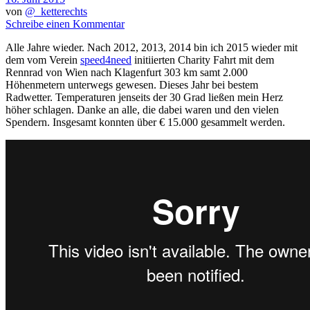
von
@_ketterechts
Schreibe einen Kommentar
Alle Jahre wieder. Nach 2012, 2013, 2014 bin ich 2015 wieder mit
dem vom Verein
speed4need
initiierten Charity Fahrt mit dem
Rennrad von Wien nach Klagenfurt 303 km samt 2.000
Höhenmetern unterwegs gewesen. Dieses Jahr bei bestem
Radwetter. Temperaturen jenseits der 30 Grad ließen mein Herz
höher schlagen. Danke an alle, die dabei waren und den vielen
Spendern. Insgesamt konnten über € 15.000 gesammelt werden.