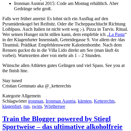
Ironman Austrai 2015: Code am Montag erhältlich. Aber
Gedränge sehr groß.
Falls wer früher anreist: Es lohnt sich ein Ausflug auf den
Pyramidenkogel bei Reifnitz. Oder die
Tscheppaschlucht
Richtung
Loiblpass. Auch Italien ist nicht weit weg ;-). Pizza in Tarvis. Ritual.
Wer seinen Hunger nicht stillen kann, dem empfehle ich „
La Pasta
“
in der Klagenfurter Innenstadt, Getreidegasse 9. Vor allem der /das
Tiramisù. Prädikat: Empfehlenswerte Kalorienbombe. Nach dem
Rennen guckst du in die Villa Lido direkt am See (man läuft 4x
vorbei). Wartezeiten aber von mehr als 1 – 2 Stunden.
Wünsche allen Athleten gutes Gelingen und viel Spass. See you at
the finish line.
Stay tuned
Cristian Gemmato aka @_ketterechts
Kategorie
Allgemein
Schlagwörter
ironman
,
Ironman Austria
,
kärnten
,
Ketterechts
,
klagenfurt
,
run
,
swim
,
Wörthersee
Train the Blogger powered by Stiegl
Sportweise – das ultimative alkoholfreie