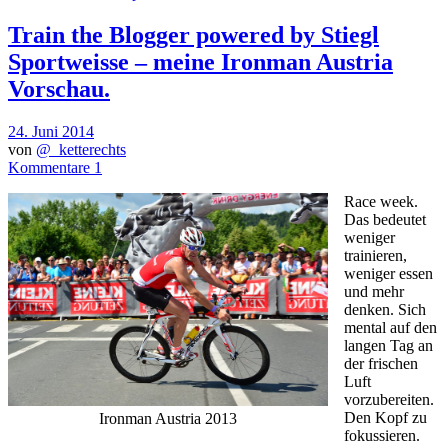
Train the Blogger powered by Stiegl
Sportweisse – meine Ironman Austria
Vorschau.
24. Juni 2014
von
@_ketterechts
Kommentare 1
Race week.
Das bedeutet
weniger
trainieren,
weniger essen
und mehr
denken. Sich
mental auf den
langen Tag an
der frischen
Luft
vorzubereiten.
Den Kopf zu
Ironman Austria 2013
fokussieren.