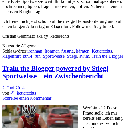
eine Kiste Sportweisse wert. Ihr könnt jetzt schon mal spekulieren,
hochrechnen, tippen, fragen, motivieren, hoffen. Näheres in einem
nächsten Blogbeitrag.
Ich freue mich jetzt schon auf die riesige Herausforderung und auf
einen langen Arbeitstag in Klagenfurt. Follow me. Stay tuned.
Cristian Gemmato aka @_ketterechts
Kategorie
Allgemein
Schlagwörter
ironman
,
Ironman Austria
,
kärnten
,
Ketterechts
,
klagenfurt
,
ktr14
,
run
,
Sportweisse
,
Stiegl
,
swim
,
Train the Blogger
Train the Blogger powered by Stiegl
Sportweisse – ein Zwischenbericht
2. Juni 2014
von
@_ketterechts
Schreibe einen Kommentar
Wer bin ich? Diese
Frage stelle ich mir
bereits ein Leben lang
– zumindest seit ich