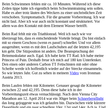
Beim Schwimmen fehlen mir ca. 10 Minuten. Während ich diese
Zeilen tippe hätte ich eigentlich beim Schwimmtraining sein sollen.
Habe es aber trotz läuten des Weckers zu einer unchristlichen Zeit
verschoben. Symptomatisch.
Für die gesamte Vorbereitung. Ich war
nicht faul. Aber ich war auch nicht konstant und strukturiert. Vor
allem was den Kontakt mit dem Element Wasser betrifft.
Beim Rad fehlt mir ein Triathlonrad. Weil ich nach wie vor
überzeugt bin, dass es entscheidende Vorteile bringt. Du bist einfach
mit so einem Geschoss (wenn es passt!) schneller. Und vor allem
ausgeruhter, wenn es mit den Laufschuhen auf die letzten 42,195
km geht. Die Sitzposition ist anders. Die Beanspruchung der
Beinmuskulatur auch. Egal. Ich habe kein TT Rad. Ich habe meine
Princess of Pain. Deshalb freue ich mich auf 180 km Unterlenker.
Den einen oder anderen Carbon TT Fetischisten mit oder ohne
Scheibe werde ich hoffentlich wieder auf der Strecke einsammeln.
So wie letztes Jahr. Gut zu sehen in meinem
Video
vom Ironman
Austria 2013.
Beim Laufen fehlen mir Kilometer. Genauer gesagt die Kilometer
zwischen 22 und 42,195. Denn diese habe ich in der
Vorbereitungszeit etwas vernachlässigt. Nach dem Vienna City
Marathon am 12. April 2014 war ein 30iger beim
Schneebergflight
das long gejoggeste was ich gelaufen bin. Dazwischen viele kürzere
Dauerläufe und ein paar schnellere 10er, 12er und 14er. Ach ja. Und