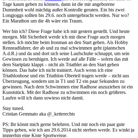
Tage kaum gehen zu können, dann ist die mir angeborene
Dummheit wohl mächtig außer Kontrolle geraten. Ein bis zwei
Longjoggs sollten bis 29.6. noch untergebracht werden. Nur wo?
Ein Marathon um die 4h wäre ein Traum.
Wer bin ich? Diese Frage habe ich mir gestern gestellt. Und heute
morgen. Mit Sicherheit werde ich mir diese Frage auch morgen
stellen. Ich möchte beim Ironman an den Start gehen. Als Hobby
Rennradfahrer, der ab und zu mal schwimmen geht (plantschen
A.d.R.) und da und dort sich seine Laufschuhe schnappt, um sein
Gewissen zu beruhigen. Ich werde auf alle Fälle – sofern das mit
dem Startplatz klappt – nicht als Triathlet an den Start gehen
können. Das habe ich nicht trainiert. Auch wenn ich eine
Triathlonhose und ein Triathlon Oberteil tragen werde – nicht aus
Überzeugung, sondern um in T1 und T2 ein paar Sekunden zu
gewinnen. Nach dem Schwimmen eine Radhose anzuziehen ist ein
Kunststück. Mit der Radhose zu schwimmen ein noch größeres.
Laufen will ich dann sowieso nicht damit.
Stay tuned.
Cristian Gemmato aka @_ketterechts
PS: Ihr könnt mich gerne belehren. Und mir noch ein paar gute
Tipps geben, wie ich am 29.6.2014 nicht sterben werde. Es winkt ja
immerhin eine Kiste Sportweisse.