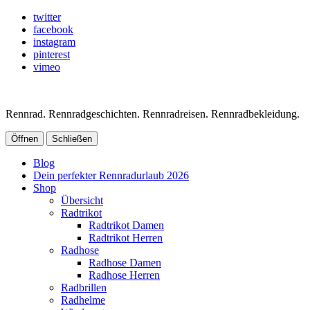
twitter
facebook
instagram
pinterest
vimeo
Rennrad. Rennradgeschichten. Rennradreisen. Rennradbekleidung.
Öffnen
Schließen
Blog
Dein perfekter Rennradurlaub 2026
Shop
Übersicht
Radtrikot
Radtrikot Damen
Radtrikot Herren
Radhose
Radhose Damen
Radhose Herren
Radbrillen
Radhelme