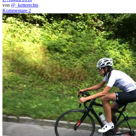
von
@_ketterechts
Kommentare 2