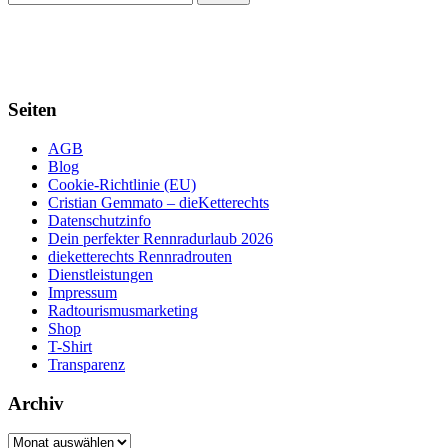
Seiten
AGB
Blog
Cookie-Richtlinie (EU)
Cristian Gemmato – dieKetterechts
Datenschutzinfo
Dein perfekter Rennradurlaub 2026
dieketterechts Rennradrouten
Dienstleistungen
Impressum
Radtourismusmarketing
Shop
T-Shirt
Transparenz
Archiv
Archiv