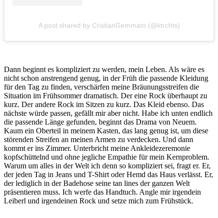
A post shared by CristianGemmato (@ktrchts)
Dann beginnt es kompliziert zu werden, mein Leben. Als wäre es
nicht schon anstrengend genug, in der Früh die passende Kleidung
für den Tag zu finden, verschärfen meine Bräunungsstreifen die
Situation im Frühsommer dramatisch. Der eine Rock überhaupt zu
kurz. Der andere Rock im Sitzen zu kurz. Das Kleid ebenso. Das
nächste würde passen, gefällt mir aber nicht. Habe ich unten endlich
die passende Länge gefunden, beginnt das Drama von Neuem.
Kaum ein Oberteil in meinem Kasten, das lang genug ist, um diese
störenden Streifen an meinen Armen zu verdecken. Und dann
kommt er ins Zimmer. Unterbricht meine Ankleidezeremonie
kopfschüttelnd und ohne jegliche Empathie für mein Kernproblem.
Warum um alles in der Welt ich denn so kompliziert sei, fragt er. Er,
der jeden Tag in Jeans und T-Shirt oder Hemd das Haus verlässt. Er,
der lediglich in der Badehose seine tan lines der ganzen Welt
präsentieren muss. Ich werfe das Handtuch. Angle mir irgendein
Leiberl und irgendeinen Rock und setze mich zum Frühstück.