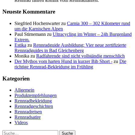
Rennrad fahren kommt vom Rennradfahren.
Neueste Kommentare
Siegfried Hochenwarter
zu
Carnia 300 – 302 Kilometer rund
um die Karnischen Alpen
Paul Stirnemann
zu
Ultracycling im Winter – 24h Burgenland
Extrem.
Estika
zu
Rennradguide Ausbildung: Vier neue zertifizierte
Rennradguides in Bad Gleichenberg
Monika
zu
Radfahrende sind nicht vollständig menschlich
Der Mythos vom harten Hund in kurzer Bib Short -
zu
Die
richtige Rennrad-Bekleidung im Frühling
Kategorien
Allgemein
Produktempfehlungen
Rennradbekleidung
Rennradgeschichten
Rennradreisen
Rennradsatire
Videos
Suche