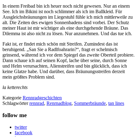
In einem Freibad bin ich heuer noch nicht gewesen. Nur an einem
See. Ich im Bikini ist noch schlimmer als ich im Ballkleid. Für
Ausgleichsbräunungen im Liegestuhl fühle ich mich mittlerweile zu
alt. Die Zeiten des ewigen Sonnenbadens sind vorbei. Der Schutz
meiner Haut ist mir wichtiger als eine durchgehende Bräune. Das
Dilemma ist also nicht zu lösen. Nur anzunehmen. Und das tue ich.
Fakt ist, er findet mich schön mit Streifen. Zumindest das ist
beruhigend. „San Sie a Radlfoahrarin?“, fragt er schelmisch
grinsend, während ich vor dem Spiegel das zweite Oberteil probiere.
Dann schaue ich auf seinen Kopf, lache über seine, durch Sonne
und Helm verursachten, Alienstreifen und bin glücklich, dass ich
keine Glatze habe. Und darüber, dass Bräunungsstreifen derzeit
mein größtes Problem sind.
la ketterechts
Kategorie
Rennradgeschichten
Schlagwörter
rennrad
,
Renrnadblog
,
Sommerbräunde
,
tan lines
follow me
twitter
facebook