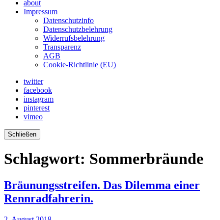
about
Impressum
Datenschutzinfo
Datenschutzbelehrung
Widerrufsbelehrung
Transparenz
AGB
Cookie-Richtlinie (EU)
twitter
facebook
instagram
pinterest
vimeo
Schließen
Schlagwort:
Sommerbräunde
Bräunungsstreifen. Das Dilemma einer
Rennradfahrerin.
2. August 2018