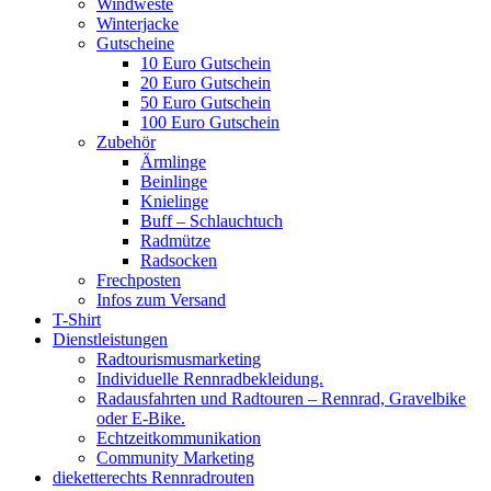
Windweste
Winterjacke
Gutscheine
10 Euro Gutschein
20 Euro Gutschein
50 Euro Gutschein
100 Euro Gutschein
Zubehör
Ärmlinge
Beinlinge
Knielinge
Buff – Schlauchtuch
Radmütze
Radsocken
Frechposten
Infos zum Versand
T-Shirt
Dienstleistungen
Radtourismusmarketing
Individuelle Rennradbekleidung.
Radausfahrten und Radtouren – Rennrad, Gravelbike
oder E-Bike.
Echtzeitkommunikation
Community Marketing
dieketterechts Rennradrouten