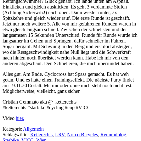
Rettungschwimmer? Glück gehabt. Ich lande unten am Asphalt.
Einklicken und gleich ausklicken. Es geht 3 verdammte Stufen
(Achtung Sickerwitz!) nach oben. Dann wieder runter, 2x
Spitzkehre und gleich wieder rauf. Die erste Runde ist geschafft.
Jetzt nur noch weitere 5. Alle von mir gefahrenen Runden waren in
etwa gleich langsam schnell. Zwischen der schnellsten und der
langsamsten 15 Sekunden Unterschied. Runde für Runde wurde ich
langsamer im Gehen und Springen, dafür schneller im Fahren.
Sogar bergauf. Mit Schwung in den Berg und erst dort absteigen,
wo die Restgeschwindigkeit nahe Null liegt und die Schwerkraft
nach hinten noch überlistet werden kann. Habe ich mir von den
anderen abgeschaut. Den Schnelleren, die mich überrundet haben.
Alles gut. Am Ende. Cyclocross hat Spass gemacht. Es hat weh
getan. Und es hatte einen Trainingseffekt. Die nächste Party findet
am 19.11.2016 statt. Mit mir oder ohne mich steht noch nicht fest.
Möglicherweise, vielleicht, ganz sicher.
Cristian Gemmato aka @_ketterechts
#ketterechts #starbike #cycling #cup #VICC
Video
hier.
Kategorie
Allgemein
Schlagwörter
Ketterechts
,
LRV
,
Norco Bicycles
,
Rennradblog
,
Starbike
,
VICC
,
Wien