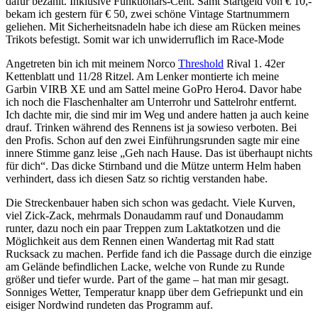
dafür bezahlt. Inklusive Funktionärs-Cent. Samt Startgeld von € 10,-
bekam ich gestern für € 50, zwei schöne Vintage Startnummern
geliehen. Mit Sicherheitsnadeln habe ich diese am Rücken meines
Trikots befestigt. Somit war ich unwiderruflich im Race-Mode
Angetreten bin ich mit meinem Norco
Threshold
Rival 1. 42er
Kettenblatt und 11/28 Ritzel. Am Lenker montierte ich meine
Garbin VIRB XE und am Sattel meine GoPro Hero4. Davor habe
ich noch die Flaschenhalter am Unterrohr und Sattelrohr entfernt.
Ich dachte mir, die sind mir im Weg und andere hatten ja auch keine
drauf. Trinken während des Rennens ist ja sowieso verboten. Bei
den Profis. Schon auf den zwei Einführungsrunden sagte mir eine
innere Stimme ganz leise „Geh nach Hause. Das ist überhaupt nichts
für dich“. Das dicke Stirnband und die Mütze unterm Helm haben
verhindert, dass ich diesen Satz so richtig verstanden habe.
Die Streckenbauer haben sich schon was gedacht. Viele Kurven,
viel Zick-Zack, mehrmals Donaudamm rauf und Donaudamm
runter, dazu noch ein paar Treppen zum Laktatkotzen und die
Möglichkeit aus dem Rennen einen Wandertag mit Rad statt
Rucksack zu machen. Perfide fand ich die Passage durch die einzige
am Gelände befindlichen Lacke, welche von Runde zu Runde
größer und tiefer wurde. Part of the game – hat man mir gesagt.
Sonniges Wetter, Temperatur knapp über dem Gefriepunkt und ein
eisiger Nordwind rundeten das Programm auf.