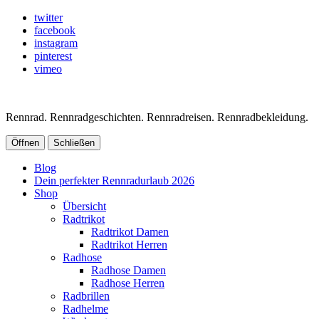
twitter
facebook
instagram
pinterest
vimeo
Rennrad. Rennradgeschichten. Rennradreisen. Rennradbekleidung.
Öffnen
Schließen
Blog
Dein perfekter Rennradurlaub 2026
Shop
Übersicht
Radtrikot
Radtrikot Damen
Radtrikot Herren
Radhose
Radhose Damen
Radhose Herren
Radbrillen
Radhelme