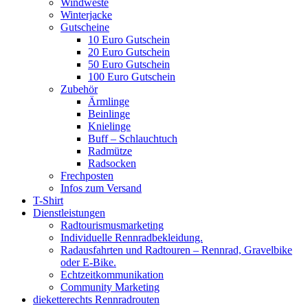
Windweste
Winterjacke
Gutscheine
10 Euro Gutschein
20 Euro Gutschein
50 Euro Gutschein
100 Euro Gutschein
Zubehör
Ärmlinge
Beinlinge
Knielinge
Buff – Schlauchtuch
Radmütze
Radsocken
Frechposten
Infos zum Versand
T-Shirt
Dienstleistungen
Radtourismusmarketing
Individuelle Rennradbekleidung.
Radausfahrten und Radtouren – Rennrad, Gravelbike
oder E-Bike.
Echtzeitkommunikation
Community Marketing
dieketterechts Rennradrouten