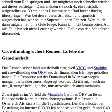
schnell vom Rad springen und 10x möglichst noch schneller wieder
auf dieses aufsteigen. Dann müssen sie noch 4x ein absichtlich
aufgestelltes ca. 30 cm hohes Hinternis samt Rad locker flockig
überspringen. Was bei den anderen ästhetisch und sportlich
ausgesehen hat, war bei mir Superzeitlupe in Echtzeit. Warum ich
dann mitgefahren bin? Gute Frage. Kann ich nicht beantworten. Auf
alle Fälle bin ich nicht Letzter geworden. Dafür von den Schnellsten
überrundet.
Crowdfunding sichert Rennen. Es lebe die
Gemeinschaft.
Das Rennen selber fand nur deshalb statt, weil
VICC
und
Starbike
mit crowdfunding den
ÖRV
aus der finanziellen Blamage geholfen
haben. Die Rennserie auf der Donauinsel in Wien war wegen
mangelnder Gelder zuerst abgesagt worden. Da ich mich auch an
der „Rettung“ beteiligt habe, musste/wollte ich auch mitfahren.
Zuerst galt es im Vorfeld die
Marathon Card
des ÖRV zu lösen.
Eine spezielle Karte mit Versicherungsschutz. Bei Rennen in
Österreich Als Ersatz für die Tageslizenzen. Die Karte kostet bei
Bestellung im Internet € 39,90 Ich habe sie vor Ort gekauft und € 40