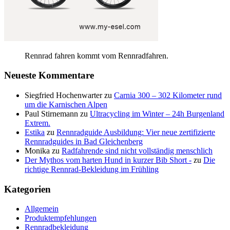
Rennrad fahren kommt vom Rennradfahren.
Neueste Kommentare
Siegfried Hochenwarter
zu
Carnia 300 – 302 Kilometer rund
um die Karnischen Alpen
Paul Stirnemann
zu
Ultracycling im Winter – 24h Burgenland
Extrem.
Estika
zu
Rennradguide Ausbildung: Vier neue zertifizierte
Rennradguides in Bad Gleichenberg
Monika
zu
Radfahrende sind nicht vollständig menschlich
Der Mythos vom harten Hund in kurzer Bib Short -
zu
Die
richtige Rennrad-Bekleidung im Frühling
Kategorien
Allgemein
Produktempfehlungen
Rennradbekleidung