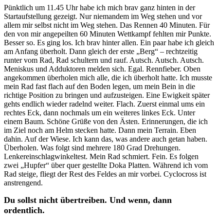
Pünktlich um 11.45 Uhr habe ich mich brav ganz hinten in der
Startaufstellung gezeigt. Nur niemandem im Weg stehen und vor
allem mir selbst nicht im Weg stehen. Das Rennen 40 Minuten. Für
den von mir angepeilten 60 Minuten Wettkampf fehlten mir Punkte.
Besser so. Es ging los. Ich brav hinter allen. Ein paar habe ich gleich
am Anfang überholt. Dann gleich der erste „Berg“ – rechtzeitig
runter vom Rad, Rad schultern und rauf. Autsch. Autsch. Autsch.
Meniskus und Adduktoren melden sich. Egal. Rennfieber. Oben
angekommen überholen mich alle, die ich überholt hatte. Ich musste
mein Rad fast flach auf den Boden legen, um mein Bein in die
richtige Position zu bringen und aufzusteigen. Eine Ewigkeit später
gehts endlich wieder radelnd weiter. Flach. Zuerst einmal ums ein
rechtes Eck, dann nochmals um ein weiteres linkes Eck. Unter
einem Baum. Schöne Grüße von den Ästen. Erinnerungen, die ich
im Ziel noch am Helm stecken hatte. Dann mein Terrain. Eben
dahin. Auf der Wiese. Ich kann das, was andere auch getan haben.
Überholen. Was folgt sind mehrere 180 Grad Drehungen.
Lenkereinschlagwinkeltest. Mein Rad schmiert. Fein. Es folgen
zwei „Hupfer“ über quer gestellte Doka Platten. Während ich vom
Rad steige, fliegt der Rest des Feldes an mir vorbei. Cyclocross ist
anstrengend.
Du sollst nicht übertreiben. Und wenn, dann
ordentlich.