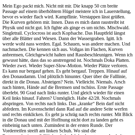
Mein Ego packt mich. Nicht mit mir. Die knapp 50 cm breite
Passage auf einem überhöhtem Hügel meistere ich in Lauerstellung,
bevor es wieder flach wird. Kampflinie. Verstappen lässt grüßen.
Die Kurven gehören mir. Innen. Dass es mich dann raustreibt ist
Physik und nicht gut. Ich fighte als ginge es um nichts. Mischwald.
Singletrail. Cyclocross ist auch Kopfsache. Das Hauptfeld längst
über alle Blätter und Wiesen. Dann der Wassergraben. Igitt. Ich
werde wohl nass werden. Egal. Schauen, was andere machen. Und
nachmachen. Die kennen sich aus. Vollgas im Flachen, Kurven
anbremsen, Gleichgewicht halten und Rausbeschleunigen. Wenn ich
gewusst hätte, dass das so anstrengend ist. Nochmals Doka Platten.
Wieder zwei. Wieder Super-Slow-Motion. Wieder Plätze verloren.
Es kann nur bergauf gehen. Es geht bergauf. Treppen. Hinauf auf
den Donaudamm. Und plötzlich hinunter. Quer über die Falllinie,
direkt in die Donau. Absteigen? Nein. Vielleicht. Niemals. Arsch
nach hinten, Hände auf die Bremsen und tschüss. Erste Passage
überlebt. 90 Grad nach links runter. Und gleich wieder für einen
Keil links hinauf. Fahren? Unmöglich. Habe 42/28. Nochmals
abspringen. Von rechts nach links. Das „kranke“ Bein darf nicht
abfedern. Im Kuvenscheitel dann Rad auf die andere Seite werfen
und rechts einklicken. Es geht ja schräg nach rechts runter. Mit Blick
in die Donau und mit der Hoffnung nicht dort zu landen geht es
einbeinig nach unten. Zumindest in der ersten Runde. Der
Vorderreifen streift am linken Schuh. Wo sind die