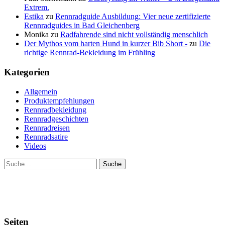
Extrem.
Estika
zu
Rennradguide Ausbildung: Vier neue zertifizierte
Rennradguides in Bad Gleichenberg
Monika
zu
Radfahrende sind nicht vollständig menschlich
Der Mythos vom harten Hund in kurzer Bib Short -
zu
Die
richtige Rennrad-Bekleidung im Frühling
Kategorien
Allgemein
Produktempfehlungen
Rennradbekleidung
Rennradgeschichten
Rennradreisen
Rennradsatire
Videos
Suche
Seiten