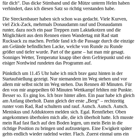
für dich“. Das dicke Stirnband und die Mütze unterm Helm haben
verhindert, dass ich diesen Satz so richtig verstanden habe.
Die Streckenbauer haben sich schon was gedacht. Viele Kurven,
viel Zick-Zack, mehrmals Donaudamm rauf und Donaudamm
runter, dazu noch ein paar Treppen zum Laktatkotzen und die
Möglichkeit aus dem Rennen einen Wandertag mit Rad statt
Rucksack zu machen. Perfide fand ich die Passage durch die einzige
am Gelände befindlichen Lacke, welche von Runde zu Runde
größer und tiefer wurde. Part of the game – hat man mir gesagt.
Sonniges Wetter, Temperatur knapp über dem Gefriepunkt und ein
eisiger Nordwind rundeten das Programm auf.
Pünktlich um 11.45 Uhr habe ich mich brav ganz hinten in der
Startaufstellung gezeigt. Nur niemandem im Weg stehen und vor
allem mir selbst nicht im Weg stehen. Das Rennen 40 Minuten. Für
den von mir angepeilten 60 Minuten Wettkampf fehlten mir Punkte.
Besser so. Es ging los. Ich brav hinter allen. Ein paar habe ich gleich
am Anfang überholt. Dann gleich der erste „Berg“ – rechtzeitig
runter vom Rad, Rad schultern und rauf. Autsch. Autsch. Autsch.
Meniskus und Adduktoren melden sich. Egal. Rennfieber. Oben
angekommen überholen mich alle, die ich überholt hatte. Ich musste
mein Rad fast flach auf den Boden legen, um mein Bein in die
richtige Position zu bringen und aufzusteigen. Eine Ewigkeit später
gehts endlich wieder radelnd weiter. Flach. Zuerst einmal ums ein