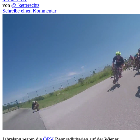
von
@_ketterechts
Schreibe einen Kommentar
Jahrelang waren die
ÖRV
Rennradkriterien auf der Wiener