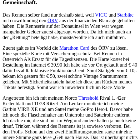
Gemeinschaft.
Das Rennen selber fand nur deshalb statt, weil
VICC
und
Starbike
mit crowdfunding den
ÖRV
aus der finanziellen Blamage geholfen
haben. Die Rennserie auf der Donauinsel in Wien war wegen
mangelnder Gelder zuerst abgesagt worden. Da ich mich auch an
der „Rettung“ beteiligt habe, musste/wollte ich auch mitfahren.
Zuerst galt es im Vorfeld die
Marathon Card
des ÖRV zu lösen.
Eine spezielle Karte mit Versicherungsschutz. Bei Rennen in
Österreich Als Ersatz für die Tageslizenzen. Die Karte kostet bei
Bestellung im Internet € 39,90 Ich habe sie vor Ort gekauft und € 40
dafür bezahlt. Inklusive Funktionärs-Cent. Samt Startgeld von € 10,-
bekam ich gestern für € 50, zwei schöne Vintage Startnummern
geliehen. Mit Sicherheitsnadeln habe ich diese am Rücken meines
Trikots befestigt. Somit war ich unwiderruflich im Race-Mode
Angetreten bin ich mit meinem Norco
Threshold
Rival 1. 42er
Kettenblatt und 11/28 Ritzel. Am Lenker montierte ich meine
Garbin VIRB XE und am Sattel meine GoPro Hero4. Davor habe
ich noch die Flaschenhalter am Unterrohr und Sattelrohr entfernt.
Ich dachte mir, die sind mir im Weg und andere hatten ja auch keine
drauf. Trinken während des Rennens ist ja sowieso verboten. Bei
den Profis. Schon auf den zwei Einführungsrunden sagte mir eine
innere Stimme ganz leise „Geh nach Hause. Das ist überhaupt nichts