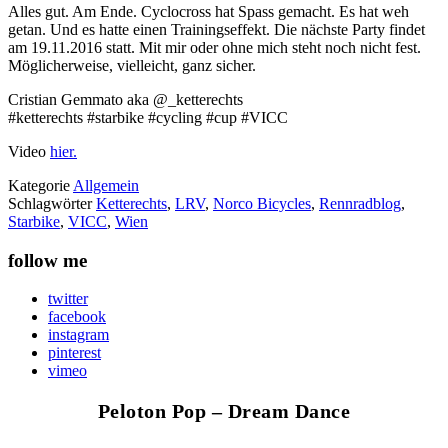
Alles gut. Am Ende. Cyclocross hat Spass gemacht. Es hat weh
getan. Und es hatte einen Trainingseffekt. Die nächste Party findet
am 19.11.2016 statt. Mit mir oder ohne mich steht noch nicht fest.
Möglicherweise, vielleicht, ganz sicher.
Cristian Gemmato aka @_ketterechts
#ketterechts #starbike #cycling #cup #VICC
Video
hier.
Kategorie
Allgemein
Schlagwörter
Ketterechts
,
LRV
,
Norco Bicycles
,
Rennradblog
,
Starbike
,
VICC
,
Wien
follow me
twitter
facebook
instagram
pinterest
vimeo
Peloton Pop – Dream Dance