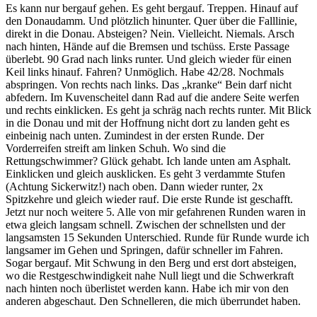
Es kann nur bergauf gehen. Es geht bergauf. Treppen. Hinauf auf
den Donaudamm. Und plötzlich hinunter. Quer über die Falllinie,
direkt in die Donau. Absteigen? Nein. Vielleicht. Niemals. Arsch
nach hinten, Hände auf die Bremsen und tschüss. Erste Passage
überlebt. 90 Grad nach links runter. Und gleich wieder für einen
Keil links hinauf. Fahren? Unmöglich. Habe 42/28. Nochmals
abspringen. Von rechts nach links. Das „kranke“ Bein darf nicht
abfedern. Im Kuvenscheitel dann Rad auf die andere Seite werfen
und rechts einklicken. Es geht ja schräg nach rechts runter. Mit Blick
in die Donau und mit der Hoffnung nicht dort zu landen geht es
einbeinig nach unten. Zumindest in der ersten Runde. Der
Vorderreifen streift am linken Schuh. Wo sind die
Rettungschwimmer? Glück gehabt. Ich lande unten am Asphalt.
Einklicken und gleich ausklicken. Es geht 3 verdammte Stufen
(Achtung Sickerwitz!) nach oben. Dann wieder runter, 2x
Spitzkehre und gleich wieder rauf. Die erste Runde ist geschafft.
Jetzt nur noch weitere 5. Alle von mir gefahrenen Runden waren in
etwa gleich langsam schnell. Zwischen der schnellsten und der
langsamsten 15 Sekunden Unterschied. Runde für Runde wurde ich
langsamer im Gehen und Springen, dafür schneller im Fahren.
Sogar bergauf. Mit Schwung in den Berg und erst dort absteigen,
wo die Restgeschwindigkeit nahe Null liegt und die Schwerkraft
nach hinten noch überlistet werden kann. Habe ich mir von den
anderen abgeschaut. Den Schnelleren, die mich überrundet haben.