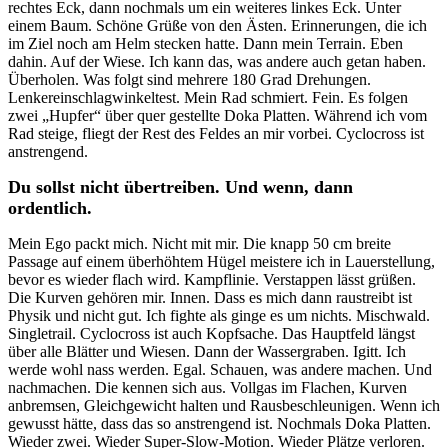
rechtes Eck, dann nochmals um ein weiteres linkes Eck. Unter
einem Baum. Schöne Grüße von den Ästen. Erinnerungen, die ich
im Ziel noch am Helm stecken hatte. Dann mein Terrain. Eben
dahin. Auf der Wiese. Ich kann das, was andere auch getan haben.
Überholen. Was folgt sind mehrere 180 Grad Drehungen.
Lenkereinschlagwinkeltest. Mein Rad schmiert. Fein. Es folgen
zwei „Hupfer“ über quer gestellte Doka Platten. Während ich vom
Rad steige, fliegt der Rest des Feldes an mir vorbei. Cyclocross ist
anstrengend.
Du sollst nicht übertreiben. Und wenn, dann
ordentlich.
Mein Ego packt mich. Nicht mit mir. Die knapp 50 cm breite
Passage auf einem überhöhtem Hügel meistere ich in Lauerstellung,
bevor es wieder flach wird. Kampflinie. Verstappen lässt grüßen.
Die Kurven gehören mir. Innen. Dass es mich dann raustreibt ist
Physik und nicht gut. Ich fighte als ginge es um nichts. Mischwald.
Singletrail. Cyclocross ist auch Kopfsache. Das Hauptfeld längst
über alle Blätter und Wiesen. Dann der Wassergraben. Igitt. Ich
werde wohl nass werden. Egal. Schauen, was andere machen. Und
nachmachen. Die kennen sich aus. Vollgas im Flachen, Kurven
anbremsen, Gleichgewicht halten und Rausbeschleunigen. Wenn ich
gewusst hätte, dass das so anstrengend ist. Nochmals Doka Platten.
Wieder zwei. Wieder Super-Slow-Motion. Wieder Plätze verloren.