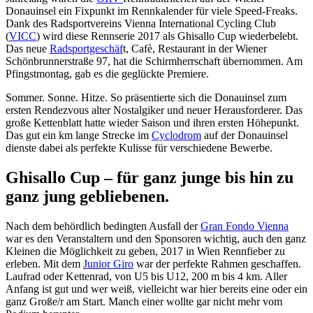
Donauinsel ein Fixpunkt im Rennkalender für viele Speed-Freaks.
Dank des Radsportvereins Vienna International Cycling Club
(
VICC
) wird diese Rennserie 2017 als Ghisallo Cup wiederbelebt.
Das neue
Radsportgeschäf
t, Cafè, Restaurant in der Wiener
Schönbrunnerstraße 97, hat die Schirmherrschaft übernommen. Am
Pfingstmontag, gab es die geglückte Premiere.
Sommer. Sonne. Hitze. So präsentierte sich die Donauinsel zum
ersten Rendezvous alter Nostalgiker und neuer Herausforderer. Das
große Kettenblatt hatte wieder Saison und ihren ersten Höhepunkt.
Das gut ein km lange Strecke im
Cyclodrom
auf der Donauinsel
dienste dabei als perfekte Kulisse für verschiedene Bewerbe.
Ghisallo Cup – für ganz junge bis hin zu
ganz jung gebliebenen.
Nach dem behördlich bedingten Ausfall der
Gran Fondo Vienna
war es den Veranstaltern und den Sponsoren wichtig, auch den ganz
Kleinen die Möglichkeit zu geben, 2017 in Wien Rennfieber zu
erleben. Mit dem
Junior Giro
war der perfekte Rahmen geschaffen.
Laufrad oder Kettenrad, von U5 bis U12, 200 m bis 4 km. Aller
Anfang ist gut und wer weiß, vielleicht war hier bereits eine oder ein
ganz Große/r am Start. Manch einer wollte gar nicht mehr vom