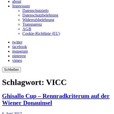
about
Impressum
Datenschutzinfo
Datenschutzbelehrung
Widerrufsbelehrung
Transparenz
AGB
Cookie-Richtlinie (EU)
twitter
facebook
instagram
pinterest
vimeo
Schließen
Schlagwort:
VICC
Ghisallo Cup – Rennradkriterum auf der
Wiener Donauinsel
6. Juni 2017