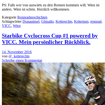
PS: Falls wer von auswärts zu den Rennen kommen will. Wien ist
anders. Wien ist schön. Herzlich willkommen.
Kategorie
Rennradgeschichten
Schlagwörter
Donauinsel
,
Ghisallo
,
Ketterechts
,
Kriterium
,
rennrad
,
VICC
,
Wien
Starbike Cyclocross Cup #1 powered by
VICC. Mein persönlicher Rückblick.
14. November 2016
von
@_ketterechts
Schreibe einen Kommentar