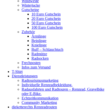
Windweste
Winterjacke
Gutscheine
10 Euro Gutschein
20 Euro Gutschein
50 Euro Gutschein
100 Euro Gutschein
Zubehör
Ärmlinge
Beinlinge
Knielinge
Buff – Schlauchtuch
Radmütze
Radsocken
Frechposten
Infos zum Versand
T-Shirt
Dienstleistungen
Radtourismusmarketing
Individuelle Rennradbekleidung.
Radausfahrten und Radtouren – Rennrad, Gravelbike
oder E-Bike.
Echtzeitkommunikation
Community Marketing
dieketterechts Rennradrouten