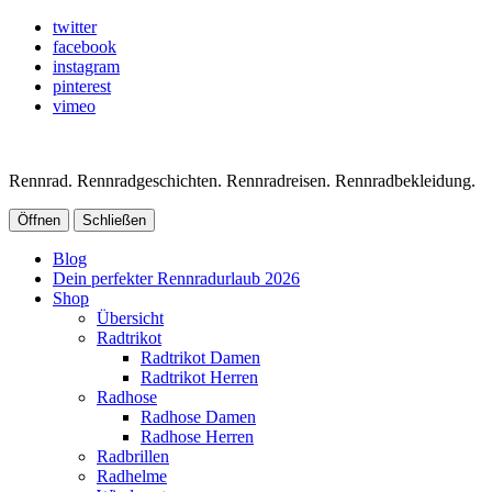
twitter
facebook
instagram
pinterest
vimeo
Rennrad. Rennradgeschichten. Rennradreisen. Rennradbekleidung.
Öffnen
Schließen
Blog
Dein perfekter Rennradurlaub 2026
Shop
Übersicht
Radtrikot
Radtrikot Damen
Radtrikot Herren
Radhose
Radhose Damen
Radhose Herren
Radbrillen
Radhelme