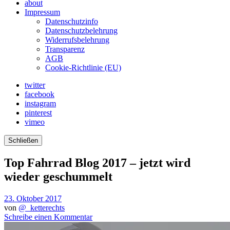
about
Impressum
Datenschutzinfo
Datenschutzbelehrung
Widerrufsbelehrung
Transparenz
AGB
Cookie-Richtlinie (EU)
twitter
facebook
instagram
pinterest
vimeo
Schließen
Top Fahrrad Blog 2017 – jetzt wird
wieder geschummelt
23. Oktober 2017
von
@_ketterechts
Schreibe einen Kommentar