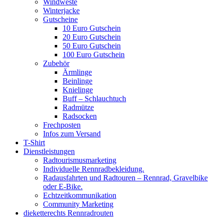
Windweste
Winterjacke
Gutscheine
10 Euro Gutschein
20 Euro Gutschein
50 Euro Gutschein
100 Euro Gutschein
Zubehör
Ärmlinge
Beinlinge
Knielinge
Buff – Schlauchtuch
Radmütze
Radsocken
Frechposten
Infos zum Versand
T-Shirt
Dienstleistungen
Radtourismusmarketing
Individuelle Rennradbekleidung.
Radausfahrten und Radtouren – Rennrad, Gravelbike
oder E-Bike.
Echtzeitkommunikation
Community Marketing
dieketterechts Rennradrouten