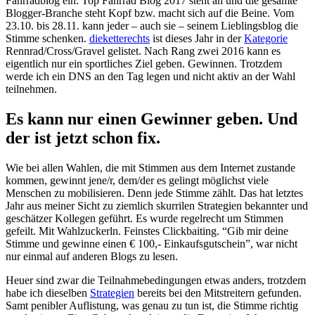
Fahrradblog ein. Top Fahrrad Blog 2017 steht an und die gesamte
Blogger-Branche steht Kopf bzw. macht sich auf die Beine. Vom
23.10. bis 28.11. kann jeder – auch sie – seinem Lieblingsblog die
Stimme schenken.
dieketterechts
ist dieses Jahr in der
Kategorie
Rennrad/Cross/Gravel gelistet. Nach Rang zwei 2016 kann es
eigentlich nur ein sportliches Ziel geben. Gewinnen. Trotzdem
werde ich ein DNS an den Tag legen und nicht aktiv an der Wahl
teilnehmen.
Es kann nur einen Gewinner geben. Und
der ist jetzt schon fix.
Wie bei allen Wahlen, die mit Stimmen aus dem Internet zustande
kommen, gewinnt jene/r, dem/der es gelingt möglichst viele
Menschen zu mobilisieren. Denn jede Stimme zählt. Das hat letztes
Jahr aus meiner Sicht zu ziemlich skurrilen Strategien bekannter und
geschätzer Kollegen geführt. Es wurde regelrecht um Stimmen
gefeilt. Mit Wahlzuckerln. Feinstes Clickbaiting. “Gib mir deine
Stimme und gewinne einen € 100,- Einkaufsgutschein”, war nicht
nur einmal auf anderen Blogs zu lesen.
Heuer sind zwar die Teilnahmebedingungen etwas anders, trotzdem
habe ich dieselben
Strategien
bereits bei den Mitstreitern gefunden.
Samt penibler Auflistung, was genau zu tun ist, die Stimme richtig