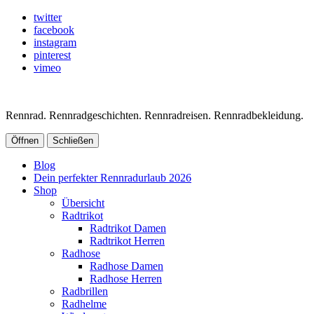
twitter
facebook
instagram
pinterest
vimeo
Rennrad. Rennradgeschichten. Rennradreisen. Rennradbekleidung.
Öffnen
Schließen
Blog
Dein perfekter Rennradurlaub 2026
Shop
Übersicht
Radtrikot
Radtrikot Damen
Radtrikot Herren
Radhose
Radhose Damen
Radhose Herren
Radbrillen
Radhelme