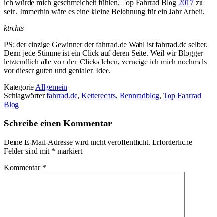
ich würde mich geschmeichelt fühlen, Top Fahrrad Blog
2017
zu
sein. Immerhin wäre es eine kleine Belohnung für ein Jahr Arbeit.
ktrchts
PS: der einzige Gewinner der fahrrad.de Wahl ist fahrrad.de selber.
Denn jede Stimme ist ein Click auf deren Seite. Weil wir Blogger
letztendlich alle von den Clicks leben, verneige ich mich nochmals
vor dieser guten und genialen Idee.
Kategorie
Allgemein
Schlagwörter
fahrrad.de
,
Ketterechts
,
Rennradblog
,
Top Fahrrad
Blog
Schreibe einen Kommentar
Deine E-Mail-Adresse wird nicht veröffentlicht.
Erforderliche
Felder sind mit
*
markiert
Kommentar
*