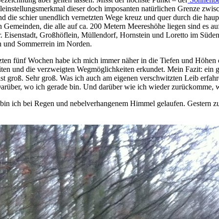
Alleinstellungsmerkmal dieser doch imposanten natürlichen Grenze zwis
und die schier unendlich vernetzten Wege kreuz und quer durch die h
 Gemeinden, die alle auf ca. 200 Metern Meereshöhe liegen sind es a
 Eisenstadt, Großhöflein, Müllendorf, Hornstein und Loretto im Süden
ch und Sommerrein im Norden.
tzten fünf Wochen habe ich mich immer näher in die Tiefen und Höhen
en und die verzweigten Wegmöglichkeiten erkundet. Mein Fazit: ein gre
 ist groß. Sehr groß. Was ich auch am eigenen verschwitzten Leib erfah
arüber, wo ich gerade bin. Und darüber wie ich wieder zurückomme, w
 bin ich bei Regen und nebelverhangenem Himmel gelaufen. Gestern z