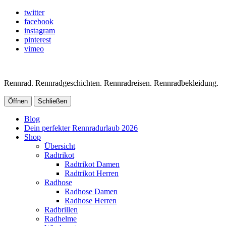
twitter
facebook
instagram
pinterest
vimeo
Rennrad. Rennradgeschichten. Rennradreisen. Rennradbekleidung.
Öffnen
Schließen
Blog
Dein perfekter Rennradurlaub 2026
Shop
Übersicht
Radtrikot
Radtrikot Damen
Radtrikot Herren
Radhose
Radhose Damen
Radhose Herren
Radbrillen
Radhelme