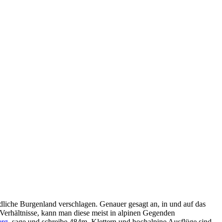
dliche Burgenland verschlagen. Genauer gesagt an, in und auf das
e Verhältnisse, kann man diese meist in alpinen Gegenden
rg
, sage und schreibe 484m. Klettern und hochalpine Ausflüge sind