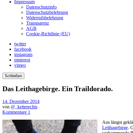
Impressum
Datenschutzinfo
Datenschutzbelehrung
Widerrufsbelehrung
Transparenz
AGB
Cookie-Richtlinie (EU)
twitter
facebook
instagram
pinterest
vimeo
Schließen
Das Leithagebirge. Ein Traildorado.
14. Dezember 2014
von
@_ketterechts
Kommentare 1
Aus längst gekl
Leithagebirge
. 
vorkommende Bez