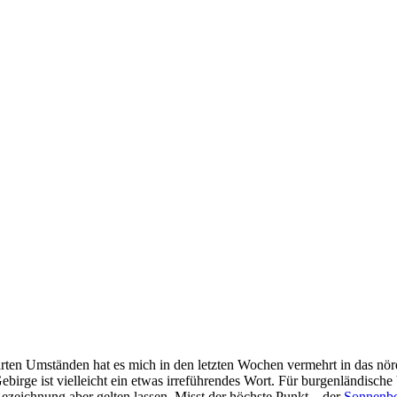
ärten Umständen hat es mich in den letzten Wochen vermehrt in das nör
Gebirge ist vielleicht ein etwas irreführendes Wort. Für burgenländisch
eichnung aber gelten lassen. Misst der höchste Punkt – der
Sonnenbe