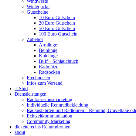
Windweste
Winterjacke
Gutscheine
10 Euro Gutschein
20 Euro Gutschein
50 Euro Gutschein
100 Euro Gutschein
Zubehör
Ärmlinge
Beinlinge
Knielinge
Buff – Schlauchtuch
Radmütze
Radsocken
Frechposten
Infos zum Versand
T-Shirt
Dienstleistungen
Radtourismusmarketing
Individuelle Rennradbekleidung.
Radausfahrten und Radtouren – Rennrad, Gravelbike od
Echtzeitkommunikation
Community Marketing
dieketterechts Rennradrouten
about