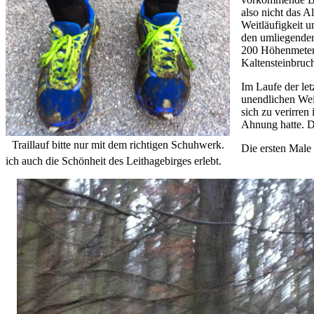
also nicht das 
Weitläufigkeit 
den umliegenden
200 Höhenmeter.
Kaltensteinbru
Im Laufe der le
unendlichen Weit
sich zu verirren
Ahnung hatte. D
Traillauf bitte nur mit dem richtigen Schuhwerk.
Die ersten Male
ich auch die Schönheit des Leithagebirges erlebt.