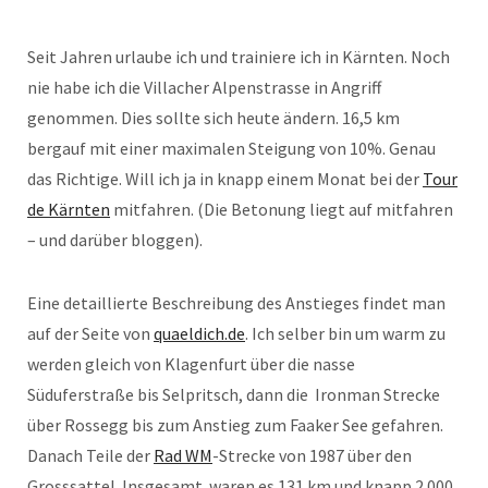
Seit Jahren urlaube ich und trainiere ich in Kärnten. Noch
nie habe ich die Villacher Alpenstrasse in Angriff
genommen. Dies sollte sich heute ändern. 16,5 km
bergauf mit einer maximalen Steigung von 10%. Genau
das Richtige. Will ich ja in knapp einem Monat bei der
Tour
de Kärnten
mitfahren. (Die Betonung liegt auf mitfahren
– und darüber bloggen).
Eine detaillierte Beschreibung des Anstieges findet man
auf der Seite von
quaeldich.de
. Ich selber bin um warm zu
werden gleich von Klagenfurt über die nasse
Süduferstraße bis Selpritsch, dann die Ironman Strecke
über Rossegg bis zum Anstieg zum Faaker See gefahren.
Danach Teile der
Rad WM
-Strecke von 1987 über den
Grosssattel. Insgesamt waren es 131 km und knapp 2.000