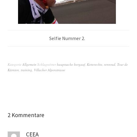
Selfie Nummer 2.
Kategorie
Allgemein
Schlagwörter
hauptsache bergauf
,
Ketterechts
,
rennrad
,
Tour de
Kärnten
,
training
,
Villacher Alpenstrasse
2 Kommentare
CEEA