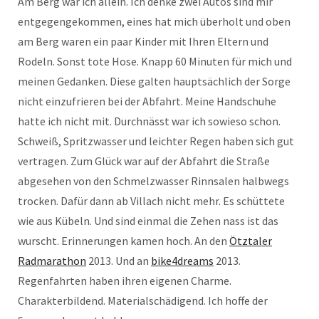
Am Berg war ich allein. Ich denke zwei Autos sind mir
entgegengekommen, eines hat mich überholt und oben
am Berg waren ein paar Kinder mit Ihren Eltern und
Rodeln. Sonst tote Hose. Knapp 60 Minuten für mich und
meinen Gedanken. Diese galten hauptsächlich der Sorge
nicht einzufrieren bei der Abfahrt. Meine Handschuhe
hatte ich nicht mit. Durchnässt war ich sowieso schon.
Schweiß, Spritzwasser und leichter Regen haben sich gut
vertragen. Zum Glück war auf der Abfahrt die Straße
abgesehen von den Schmelzwasser Rinnsalen halbwegs
trocken. Dafür dann ab Villach nicht mehr. Es schüttete
wie aus Kübeln. Und sind einmal die Zehen nass ist das
wurscht. Erinnerungen kamen hoch. An den
Ötztaler
Radmarathon
2013. Und an
bike4dreams
2013.
Regenfahrten haben ihren eigenen Charme.
Charakterbildend. Materialschädigend. Ich hoffe der