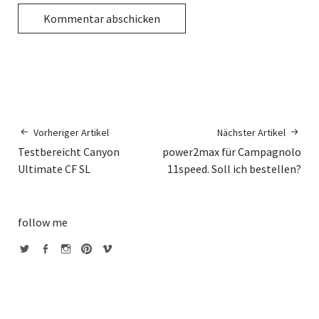
Vorheriger Artikel
Nächster Artikel
Testbereicht Canyon
power2max für Campagnolo
Ultimate CF SL
11speed. Soll ich bestellen?
follow me
twitter
facebook
instagram
pinterest
vimeo