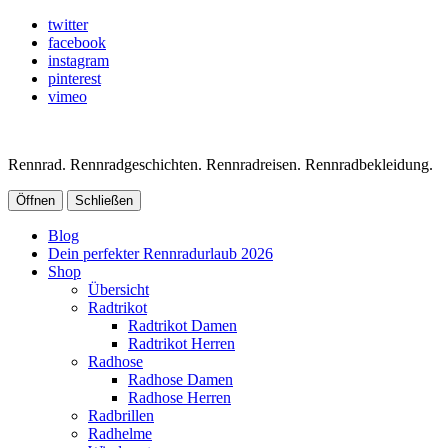
twitter
facebook
instagram
pinterest
vimeo
Rennrad. Rennradgeschichten. Rennradreisen. Rennradbekleidung.
Öffnen
Schließen
Blog
Dein perfekter Rennradurlaub 2026
Shop
Übersicht
Radtrikot
Radtrikot Damen
Radtrikot Herren
Radhose
Radhose Damen
Radhose Herren
Radbrillen
Radhelme