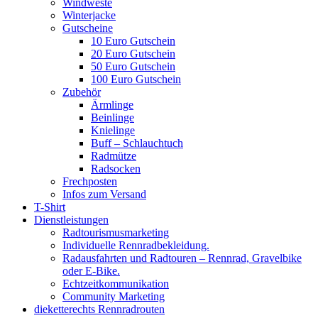
Windweste
Winterjacke
Gutscheine
10 Euro Gutschein
20 Euro Gutschein
50 Euro Gutschein
100 Euro Gutschein
Zubehör
Ärmlinge
Beinlinge
Knielinge
Buff – Schlauchtuch
Radmütze
Radsocken
Frechposten
Infos zum Versand
T-Shirt
Dienstleistungen
Radtourismusmarketing
Individuelle Rennradbekleidung.
Radausfahrten und Radtouren – Rennrad, Gravelbike
oder E-Bike.
Echtzeitkommunikation
Community Marketing
dieketterechts Rennradrouten