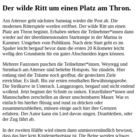
Der wilde Ritt um einen Platz am Thron.
Am Attersee geht nächsten Samstag wieder die Post ab. Die
modernen Ritterspiele werden eröffnet. Der wilde Ritt um einen
Platz am Thron beginnt. Erhaben stehen die Teilnehmer*innen dann
wieder auf der überdimensionalen Startrampe in der Marina in
Kammer. Umgeben vom Publikum. Nach dem Start geht es im
Spalier leicht bergauf bevor dann die ersten 20 Kilometer leicht
wellig den Grundstein für ein gutes Abschneiden legen können.
Mehrere Fanzonen puschen die Teilnehmer*innen. Weyregg und
Steinbach am Attersee sind beliebte Hotspots. Sie zündeln. Hier
entlang sind die Träume noch greifbar, die gesteckten Ziele
erreichbar. Es läuft. Bis zur ersten ernsthaften Bewährungsprobe.
Die Steilkurve in Unterach. Langgezogen, bergauf und nicht endend
wollend. Jetzt beginnt der Schnitt zu sinken. Einzelfahrer*innen und
Mannschaften zerschellen an dieser unscheinbaren Mauer. War es
einfach bis hierher flüssig und rund zu drücken oder
zusammenzubleiben, müssen einige auch hier ihre Grenzen
erfahren. Der Autor kann ein Lied davon singen. Dranbleiben, oder
der Zug fährt ab.
In der zweiten Hälfte wird einem dann unmissverständlich bewusst,
dass das hier kein Kindergeburtstag ist. Die Beine werden schwer,