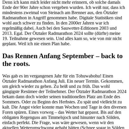
Denn ich kann mich leider nicht mehr erinnern, ob solche damals
Ende der 90er Jahre schon vergeben wurden. Ich weiß nur, dass ich
mindestens zweimal von Steinach am Brenner aus, den Ötztaler
Radmarathon in Angriff genommen habe. Digitale Statistiken sind
wohl auch schwer zu finden. In den 2000er Jahren war ich
regelmäßig dabei. Auch bei den Sauwetter-Editionen 2003 und
2013. Egal. Der Ötztaler Radmarathon 2024 sollte (dürfte) meine
19. Teilnahme gewesen sein. Und alles kam so, wie von mir nicht
geplant. Weil ich nie einen Plan habe.
Das Rennen Anfang September – back to
the roots.
Was gab es im vergangenen Jahr für ein Tohuwabohu! Einen
Ötztaler Radmarathon Anfang Juli. Ein neuer Termin. Gekommen,
um gleich wieder zu gehen. Zu heiß und zu früh. Das wohl
gängigste Resümee der Teilnehmer. Der Ötztaler Radmarathon 2024
bekam dann doch wieder seinen traditionellen Platz am Ende des
Sommers. Oder zu Beginn des Herbstes. Zu spät und vielleicht zu
kalt. Die Angst vieler konnte man Wochen und Tage in den diversen
Foren spüren. Eines vorweg – das Wetter hat gepasst. Bis auf den
obligaten Regenguss am Timmelsjoch und hinunter nach Sölden,
einfach perfekt. Die Frage, was wäre gewesen, wenn wir den
aktuellen Wetterumschwung gehabt hätten (Schnee sogar in Sölden