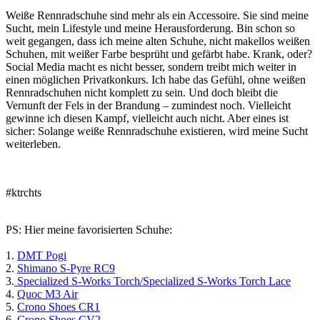
Weiße Rennradschuhe sind mehr als ein Accessoire. Sie sind meine
Sucht, mein Lifestyle und meine Herausforderung. Bin schon so
weit gegangen, dass ich meine alten Schuhe, nicht makellos weißen
Schuhen, mit weißer Farbe besprüht und gefärbt habe. Krank, oder?
Social Media macht es nicht besser, sondern treibt mich weiter in
einen möglichen Privatkonkurs. Ich habe das Gefühl, ohne weißen
Rennradschuhen nicht komplett zu sein. Und doch bleibt die
Vernunft der Fels in der Brandung – zumindest noch. Vielleicht
gewinne ich diesen Kampf, vielleicht auch nicht. Aber eines ist
sicher: Solange weiße Rennradschuhe existieren, wird meine Sucht
weiterleben.
#ktrchts
PS: Hier meine favorisierten Schuhe:
1.
DMT Pogi
2.
Shimano S-Pyre RC9
3.
Specialized S-Works Torch/
Specialized S-Works Torch Lace
4.
Quoc M3 Air
5.
Crono Shoes CR1
6.
Crono Shoes CV2