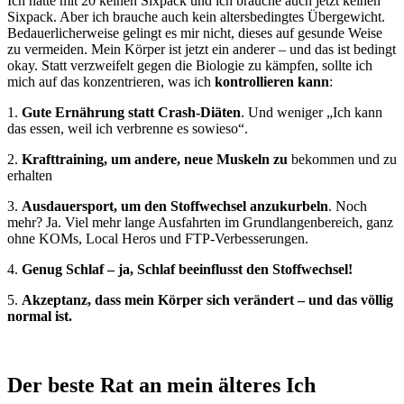
Ich hatte mit 20 keinen Sixpack und ich brauche auch jetzt keinen
Sixpack. Aber ich brauche auch kein altersbedingtes Übergewicht.
Bedauerlicherweise gelingt es mir nicht, dieses auf gesunde Weise
zu vermeiden. Mein Körper ist jetzt ein anderer – und das ist bedingt
okay. Statt verzweifelt gegen die Biologie zu kämpfen, sollte ich
mich auf das konzentrieren, was ich
kontrollieren kann
:
1.
Gute Ernährung statt Crash-Diäten
. Und weniger „Ich kann
das essen, weil ich verbrenne es sowieso“.
2.
Krafttraining, um andere, neue Muskeln zu
bekommen und zu
erhalten
3.
Ausdauersport, um den Stoffwechsel anzukurbeln
. Noch
mehr? Ja. Viel mehr lange Ausfahrten im Grundlangenbereich, ganz
ohne KOMs, Local Heros und FTP-Verbesserungen.
4.
Genug Schlaf – ja, Schlaf beeinflusst den Stoffwechsel!
5.
Akzeptanz, dass mein Körper sich verändert – und das völlig
normal ist.
Der beste Rat an mein älteres Ich