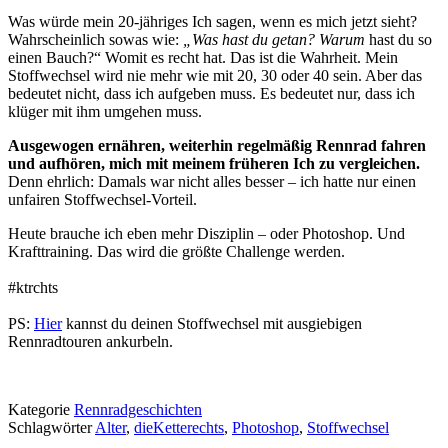
Was würde mein 20-jähriges Ich sagen, wenn es mich jetzt sieht?
Wahrscheinlich sowas wie:
„Was hast du getan? Warum
hast du so
einen Bauch?“ Womit es recht hat. Das ist die Wahrheit. Mein
Stoffwechsel wird nie mehr wie mit 20, 30 oder 40 sein. Aber das
bedeutet nicht, dass ich aufgeben muss. Es bedeutet nur, dass ich
klüger mit ihm umgehen muss.
Ausgewogen ernähren, weiterhin regelmäßig Rennrad fahren
und aufhören, mich mit meinem früheren Ich zu vergleichen.
Denn ehrlich: Damals war nicht alles besser – ich hatte nur einen
unfairen Stoffwechsel-Vorteil.
Heute brauche ich eben mehr Disziplin – oder Photoshop. Und
Krafttraining. Das wird die größte Challenge werden.
#ktrchts
PS:
Hier
kannst du deinen Stoffwechsel mit ausgiebigen
Rennradtouren ankurbeln.
Kategorie
Rennradgeschichten
Schlagwörter
Alter
,
dieKetterechts
,
Photoshop
,
Stoffwechsel