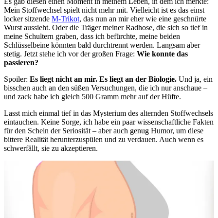
Es gab diesen einen Moment in meinem Leben, in dem ich merkte:
Mein Stoffwechsel spielt nicht mehr mit. Vielleicht ist es das einst
locker sitzende
M-Trikot
, das nun an mir eher wie eine geschnürte
Wurst aussieht. Oder die Träger meiner Radhose, die sich so tief in
meine Schultern graben, dass ich befürchte, meine beiden
Schlüsselbeine könnten bald durchtrennt werden. Langsam aber
stetig. Jetzt stehe ich vor der großen Frage:
Wie konnte das
passieren?
Spoiler:
Es liegt nicht an mir. Es liegt an der Biologie.
Und ja, ein
bisschen auch an den süßen Versuchungen, die ich nur anschaue –
und zack habe ich gleich 500 Gramm mehr auf der Hüfte.
Lasst mich einmal tief in das Mysterium des alternden Stoffwechsels
eintauchen. Keine Sorge, ich habe ein paar wissenschaftliche Fakten
für den Schein der Seriosität – aber auch genug Humor, um diese
bittere Realität herunterzuspülen und zu verdauen. Auch wenn es
schwerfällt, sie zu akzeptieren.