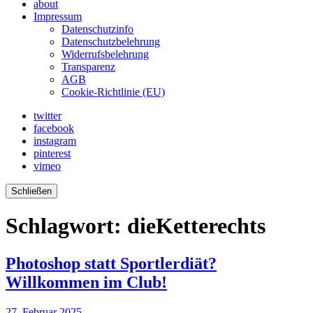
about
Impressum
Datenschutzinfo
Datenschutzbelehrung
Widerrufsbelehrung
Transparenz
AGB
Cookie-Richtlinie (EU)
twitter
facebook
instagram
pinterest
vimeo
Schließen
Schlagwort:
dieKetterechts
Photoshop statt Sportlerdiät?
Willkommen im Club!
27. Februar 2025