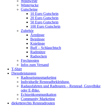
Windweste
Winterjacke
Gutscheine
10 Euro Gutschein
20 Euro Gutschein
50 Euro Gutschein
100 Euro Gutschein
Zubehör
Ärmlinge
Beinlinge
Knielinge
Buff – Schlauchtuch
Radmütze
Radsocken
Frechposten
Infos zum Versand
T-Shirt
Dienstleistungen
Radtourismusmarketing
Individuelle Rennradbekleidung.
Radausfahrten und Radtouren – Rennrad, Gravelbike
oder E-Bike.
Echtzeitkommunikation
Community Marketing
dieketterechts Rennradrouten