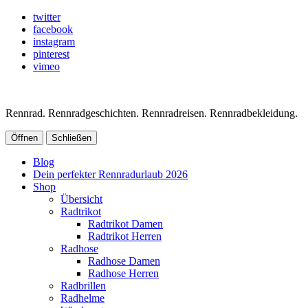
twitter
facebook
instagram
pinterest
vimeo
Rennrad. Rennradgeschichten. Rennradreisen. Rennradbekleidung.
Öffnen
Schließen
Blog
Dein perfekter Rennradurlaub 2026
Shop
Übersicht
Radtrikot
Radtrikot Damen
Radtrikot Herren
Radhose
Radhose Damen
Radhose Herren
Radbrillen
Radhelme