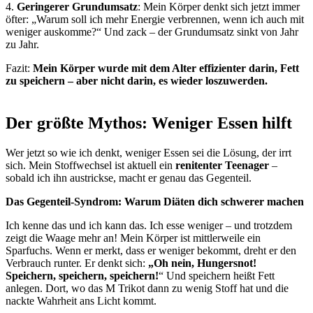
4.
Geringerer Grundumsatz
: Mein Körper denkt sich jetzt immer
öfter: „Warum soll ich mehr Energie verbrennen, wenn ich auch mit
weniger auskomme?“ Und zack – der Grundumsatz sinkt von Jahr
zu Jahr.
Fazit:
Mein Körper wurde mit dem Alter effizienter darin, Fett
zu speichern – aber nicht darin, es wieder loszuwerden.
Der größte Mythos: Weniger Essen hilft
Wer jetzt so wie ich denkt, weniger Essen sei die Lösung, der irrt
sich. Mein Stoffwechsel ist aktuell ein
renitenter Teenager
–
sobald ich ihn austrickse, macht er genau das Gegenteil.
Das Gegenteil-Syndrom: Warum Diäten dich schwerer machen
Ich kenne das und ich kann das. Ich esse weniger – und trotzdem
zeigt die Waage mehr an! Mein Körper ist mittlerweile ein
Sparfuchs. Wenn er merkt, dass er weniger bekommt, dreht er den
Verbrauch runter. Er denkt sich:
„Oh nein, Hungersnot!
Speichern, speichern, speichern!
“ Und speichern heißt Fett
anlegen. Dort, wo das M Trikot dann zu wenig Stoff hat und die
nackte Wahrheit ans Licht kommt.