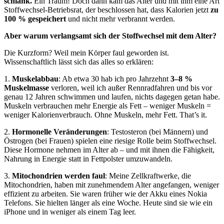
schlank.
Ein Traum! Doch dann kam das Alter und mit ihm eine Art
Stoffwechsel-Betriebsrat, der beschlossen hat, dass Kalorien jetzt
zu
100 % gespeichert
und nicht mehr verbrannt werden.
Aber warum verlangsamt sich der Stoffwechsel mit dem Alter?
Die Kurzform? Weil mein Körper faul geworden ist.
Wissenschaftlich lässt sich das alles so erklären:
1.
Muskelabbau
: Ab etwa 30 hab ich pro Jahrzehnt
3–8 %
Muskelmasse
verloren, weil ich außer Rennradfahren und bis vor
genau 12 Jahren schwimmen und laufen, nichts dagegen getan habe.
Muskeln verbrauchen mehr Energie als Fett – weniger Muskeln =
weniger Kalorienverbrauch. Ohne Muskeln, mehr Fett. That’s it.
2.
Hormonelle Veränderungen
: Testosteron (bei Männern) und
Östrogen (bei Frauen) spielen eine riesige Rolle beim Stoffwechsel.
Diese Hormone nehmen im Alter ab – und mit ihnen die Fähigkeit,
Nahrung in Energie statt in Fettpolster umzuwandeln.
3.
Mitochondrien werden faul
: Meine Zellkraftwerke, die
Mitochondrien, haben mit zunehmendem Alter angefangen, weniger
effizient zu arbeiten. Sie waren früher wie der Akku eines Nokia
Telefons. Sie hielten länger als eine Woche. Heute sind sie wie ein
iPhone und in weniger als einem Tag leer.