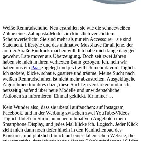
Weiße Rennradschuhe. Neu erstrahlen sie wie die schneeweißen
Zähne eines Zahnpasta-Models im künstlich verstärktem
Scheinwerferlicht. Sie sind mehr als nur ein Accessoire – sie sind
Statement, Lifestyle und das ultimative Must-have für all jene, der
auf der Straße Eindruck machen will. Ich habe mich lange dagegen
gewehrt. Late mover aus Überzeugung. Doch seit zwei Jahren
haben sie mich in ihren verhexten Bann gezogen. Ich, nein wir
haben uns ein
Paar
zugelegt und jetzt will ich mehr davon. Täglich.
Ich stöbere, klicke, schaue, gustiere und träume. Meine Sucht nach
weißen Rennradschuhen ist nicht mehr abzustreiten. Ausgeklügelte
Algorithmen tun ihres dazu, diese Sucht zu verstärken und mich
netzseitig laufend über neue Modelle und unwiderstehliche
Aktionen zu informieren. Einmal geklickt, für immer …
Kein Wunder also, dass sie überall auftauchen: auf Instagram,
Facebook, und in der Werbung zwischen zwei YouTube-Videos.
Täglich flutet ein Strom an neuen ultimativen Angeboten mein
Smartphone-Display, und jedes Mal klicke ich. Logisch. Jeder Klick
zieht mich dann noch tiefer hinein in den Kaninchenbau des
Konsums, und plötzlich bin ich auf einer italienischen Website, die