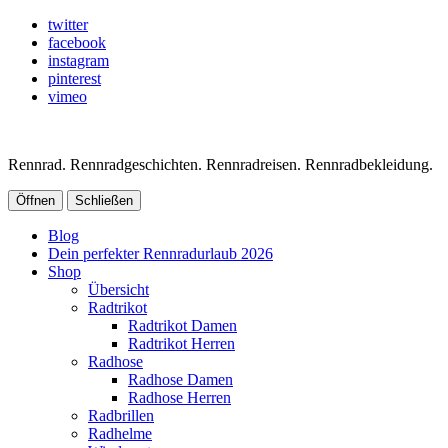
twitter
facebook
instagram
pinterest
vimeo
Rennrad. Rennradgeschichten. Rennradreisen. Rennradbekleidung.
Öffnen
Schließen
Blog
Dein perfekter Rennradurlaub 2026
Shop
Übersicht
Radtrikot
Radtrikot Damen
Radtrikot Herren
Radhose
Radhose Damen
Radhose Herren
Radbrillen
Radhelme