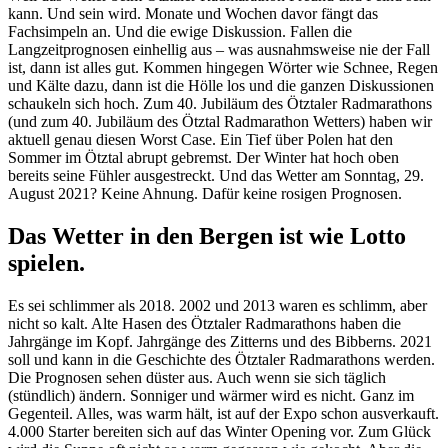
kann. Und sein wird. Monate und Wochen davor fängt das
Fachsimpeln an. Und die ewige Diskussion. Fallen die
Langzeitprognosen einhellig aus – was ausnahmsweise nie der Fall
ist, dann ist alles gut. Kommen hingegen Wörter wie Schnee, Regen
und Kälte dazu, dann ist die Hölle los und die ganzen Diskussionen
schaukeln sich hoch. Zum 40. Jubiläum des Ötztaler Radmarathons
(und zum 40. Jubiläum des Ötztal Radmarathon Wetters) haben wir
aktuell genau diesen Worst Case. Ein Tief über Polen hat den
Sommer im Ötztal abrupt gebremst. Der Winter hat hoch oben
bereits seine Fühler ausgestreckt. Und das Wetter am Sonntag, 29.
August 2021? Keine Ahnung. Dafür keine rosigen Prognosen.
Das Wetter in den Bergen ist wie Lotto
spielen.
Es sei schlimmer als 2018. 2002 und 2013 waren es schlimm, aber
nicht so kalt. Alte Hasen des Ötztaler Radmarathons haben die
Jahrgänge im Kopf. Jahrgänge des Zitterns und des Bibberns. 2021
soll und kann in die Geschichte des Ötztaler Radmarathons werden.
Die Prognosen sehen düster aus. Auch wenn sie sich täglich
(stündlich) ändern. Sonniger und wärmer wird es nicht. Ganz im
Gegenteil. Alles, was warm hält, ist auf der Expo schon ausverkauft.
4.000 Starter bereiten sich auf das Winter Opening vor. Zum Glück