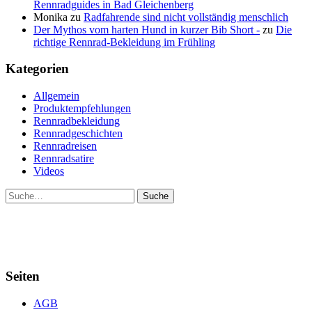
Rennradguides in Bad Gleichenberg
Monika
zu
Radfahrende sind nicht vollständig menschlich
Der Mythos vom harten Hund in kurzer Bib Short -
zu
Die
richtige Rennrad-Bekleidung im Frühling
Kategorien
Allgemein
Produktempfehlungen
Rennradbekleidung
Rennradgeschichten
Rennradreisen
Rennradsatire
Videos
Suche
Seiten
AGB