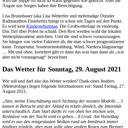
wird die Suppe oft nicht so warm gegessen wie gekocht. Aber die
Ängste uns Sorgen haben ihre Berechtigung.
Lisa Brunnbauer (aka Lisa Wetterfee und mehrmalige Ötztaler
Radmarathon Finisherin) bringt es schon seit Tagen auf den Punkt.
Es wird kein
Kindergeburtstag
. Die Großwetterlage ist eindeutig.
Das Tief über Polen ist schuld. Den Rest werden wohl die lokalen
Wetterphänomene anrichten. Und die sind schwer vorauszusagen.
Sie hängen von vielen Faktoren ab, die man schwer prognostizieren
kann. Temperatur, Sonneneinstrahlung, Wind, Niederschlagsmenge
… Mit und ohne, korreliert gibt es dann das was man dann als „war
aber nicht vorausgesagt“ bezeichnet.
Das Wetter für Sonntag, 29. August 2021
Wie soll und darf also das Wetter werden? Dank eines Insiders
(Meteorologe) liegen folgende Informationen vor: Stand Freitag, 27.
August 2021:
„
Also, meine Einschätzung nach Sichtung der neusten Modelle… 3
kamen in Betracht und der Ablauf ist relativ ähnlich, die Intensität
unterschiedlich. Zum Start dürfte es von oben her trocken sein,
Restnässe von der Nacht wird es geben… 8 Grad. Am Vormittag
wird es aus den reingestauten Wolken rund um Innsbruck immer
häufiger tröpfeln, aber man sollte ohne großen Regen zum Brenner