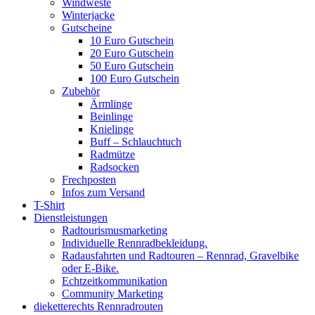
Windweste
Winterjacke
Gutscheine
10 Euro Gutschein
20 Euro Gutschein
50 Euro Gutschein
100 Euro Gutschein
Zubehör
Ärmlinge
Beinlinge
Knielinge
Buff – Schlauchtuch
Radmütze
Radsocken
Frechposten
Infos zum Versand
T-Shirt
Dienstleistungen
Radtourismusmarketing
Individuelle Rennradbekleidung.
Radausfahrten und Radtouren – Rennrad, Gravelbike
oder E-Bike.
Echtzeitkommunikation
Community Marketing
dieketterechts Rennradrouten