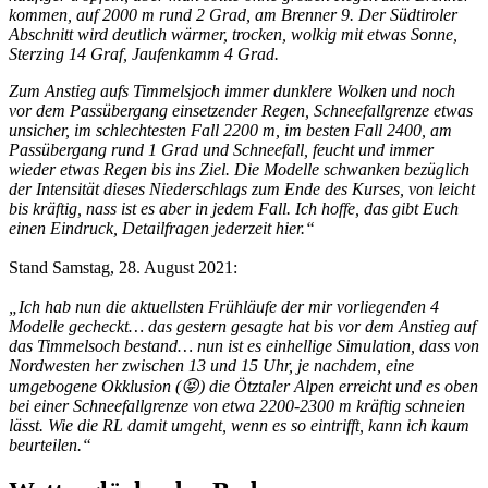
kommen, auf 2000 m rund 2 Grad, am Brenner 9. Der Südtiroler
Abschnitt wird deutlich wärmer, trocken, wolkig mit etwas Sonne,
Sterzing 14 Graf, Jaufenkamm 4 Grad.
Zum Anstieg aufs Timmelsjoch immer dunklere Wolken und noch
vor dem Passübergang einsetzender Regen, Schneefallgrenze etwas
unsicher, im schlechtesten Fall 2200 m, im besten Fall 2400, am
Passübergang rund 1 Grad und Schneefall, feucht und immer
wieder etwas Regen bis ins Ziel. Die Modelle schwanken bezüglich
der Intensität dieses Niederschlags zum Ende des Kurses, von leicht
bis kräftig, nass ist es aber in jedem Fall. Ich hoffe, das gibt Euch
einen Eindruck, Detailfragen jederzeit hier.“
Stand Samstag, 28. August 2021:
„Ich hab nun die aktuellsten Frühläufe der mir vorliegenden 4
Modelle gecheckt… das gestern gesagte hat bis vor dem Anstieg auf
das Timmelsoch bestand… nun ist es einhellige Simulation, dass von
Nordwesten her zwischen 13 und 15 Uhr, je nachdem, eine
umgebogene Okklusion (😝) die Ötztaler Alpen erreicht und es oben
bei einer Schneefallgrenze von etwa 2200-2300 m kräftig schneien
lässt. Wie die RL damit umgeht, wenn es so eintrifft, kann ich kaum
beurteilen.“