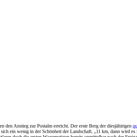
n den Anstieg zur Postalm erreicht. Der erste Berg der diesjähirigen
qu
t sich ein wenig in der Schönheit der Landschaft. „11 km, dann wird es
Waren doch die ersten Wagemutigen bereits unmittelbar nach der Freiga