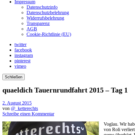
Impressum
Datenschutzinfo
Datenschutzbelehrung
Widerrufsbelehrung
Transparenz
AGB
Cookie-Richtlinie (EU)
twitter
facebook
instagram
pinterest
vimeo
Schließen
quaeldich Tauernrundfahrt 2015 – Tag 1
2. August 2015
von
@_ketterechts
Schreibe einen Kommentar
Voglau. Wir habe
von Roli verlier
gerne überhört. 