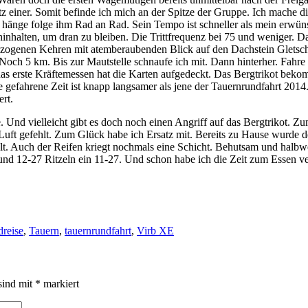
z einer. Somit befinde ich mich an der Spitze der Gruppe. Ich mache d
ch hänge folge ihm Rad an Rad. Sein Tempo ist schneller als mein erw
inhalten, um dran zu bleiben. Die Trittfrequenz bei 75 und weniger. Das
zogenen Kehren mit atemberaubenden Blick auf den Dachstein Gletsche
och 5 km. Bis zur Mautstelle schnaufe ich mit. Dann hinterher. Fahre i
as erste Kräftemessen hat die Karten aufgedeckt. Das Bergtrikot bekom
e gefahrene Zeit ist knapp langsamer als jene der Tauernrundfahrt 2014
rt.
 Und vielleicht gibt es doch noch einen Angriff auf das Bergtrikot. Z
Luft gefehlt. Zum Glück habe ich Ersatz mit. Bereits zu Hause wurde d
elt. Auch der Reifen kriegt nochmals eine Schicht. Behutsam und halbwe
nd 12-27 Ritzeln ein 11-27. Und schon habe ich die Zeit zum Essen ve
dreise
,
Tauern
,
tauernrundfahrt
,
Virb XE
sind mit
*
markiert