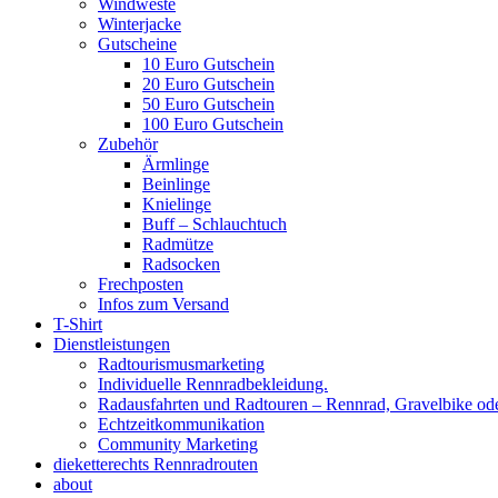
Windweste
Winterjacke
Gutscheine
10 Euro Gutschein
20 Euro Gutschein
50 Euro Gutschein
100 Euro Gutschein
Zubehör
Ärmlinge
Beinlinge
Knielinge
Buff – Schlauchtuch
Radmütze
Radsocken
Frechposten
Infos zum Versand
T-Shirt
Dienstleistungen
Radtourismusmarketing
Individuelle Rennradbekleidung.
Radausfahrten und Radtouren – Rennrad, Gravelbike od
Echtzeitkommunikation
Community Marketing
dieketterechts Rennradrouten
about