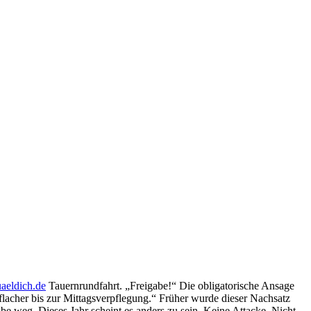
aeldich.de
Tauernrundfahrt. „Freigabe!“ Die obligatorische Ansage
 flacher bis zur Mittagsverpflegung.“ Früher wurde dieser Nachsatz
be weg. Dieses Jahr scheint es anders zu sein. Keine Attacke. Nicht