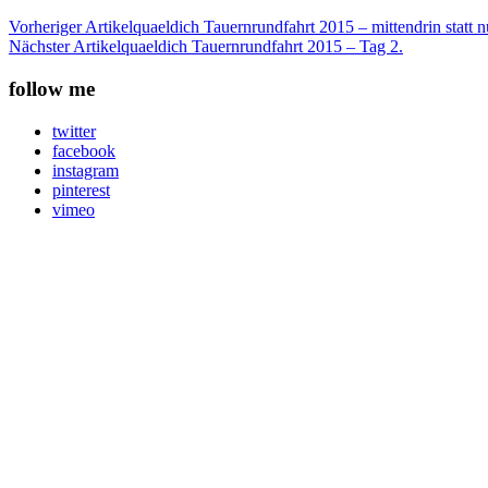
Vorheriger Artikel
quaeldich Tauernrundfahrt 2015 – mittendrin statt 
Nächster Artikel
quaeldich Tauernrundfahrt 2015 – Tag 2.
follow me
twitter
facebook
instagram
pinterest
vimeo