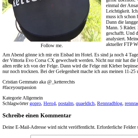
einmal der Ansat
Leichtigkeit. I
muss ich schon h
Dann die langge
Mann. 5 Räder. N
geschafft. Und d
analysiert. Mein
aktueller FTP We
Follow me.
Am Abend gönne ich mir ein Eisbad im Hotel. Es sind ja noch 4 Tage.
der Vittoria Evo Corsa CX gewechselt werden. Nicht nur mir hat die 
alten reiße ich von der Felge. Dann wird die Felge mit Kleber bepins
nur noch trocknen. Bei der Gelegenheit mache ich aus meinen 11-25 u
Cristian Gemmato aka @_ketterechts
#faceyourpassion
Kategorie
Allgemein
Schlagwörter
gopro
,
Hero4
,
postalm
,
quaeldich
,
Rennradblog
,
rennra
Schreibe einen Kommentar
Deine E-Mail-Adresse wird nicht veröffentlicht.
Erforderliche Felder 