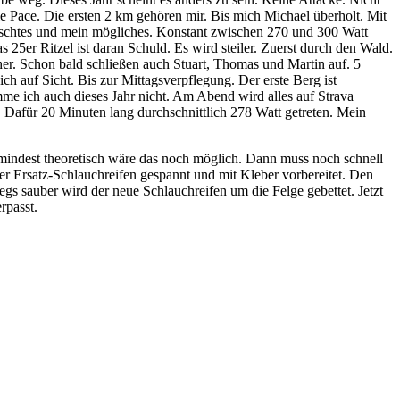
ie Pace. Die ersten 2 km gehören mir. Bis mich Michael überholt. Mit
ünschtes und mein mögliches. Konstant zwischen 270 und 300 Watt
 25er Ritzel ist daran Schuld. Es wird steiler. Zuerst durch den Wald.
r. Schon bald schließen auch Stuart, Thomas und Martin auf. 5
ch auf Sicht. Bis zur Mittagsverpflegung. Der erste Berg ist
me ich auch dieses Jahr nicht. Am Abend wird alles auf Strava
. Dafür 20 Minuten lang durchschnittlich 278 Watt getreten. Mein
umindest theoretisch wäre das noch möglich. Dann muss noch schnell
er Ersatz-Schlauchreifen gespannt und mit Kleber vorbereitet. Den
gs sauber wird der neue Schlauchreifen um die Felge gebettet. Jetzt
rpasst.