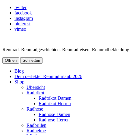
twitter
facebook
instagram
pinterest
vimeo
Rennrad. Rennradgeschichten. Rennradreisen. Rennradbekleidung.
Öffnen
Schließen
Blog
Dein perfekter Rennradurlaub 2026
Shop
Übersicht
Radtrikot
Radtrikot Damen
Radtrikot Herren
Radhose
Radhose Damen
Radhose Herren
Radbrillen
Radhelme