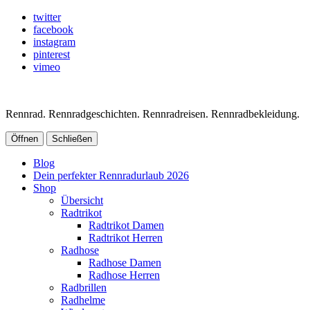
twitter
facebook
instagram
pinterest
vimeo
Rennrad. Rennradgeschichten. Rennradreisen. Rennradbekleidung.
Öffnen
Schließen
Blog
Dein perfekter Rennradurlaub 2026
Shop
Übersicht
Radtrikot
Radtrikot Damen
Radtrikot Herren
Radhose
Radhose Damen
Radhose Herren
Radbrillen
Radhelme