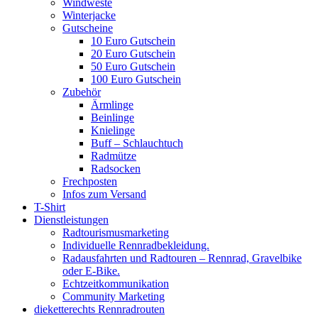
Windweste
Winterjacke
Gutscheine
10 Euro Gutschein
20 Euro Gutschein
50 Euro Gutschein
100 Euro Gutschein
Zubehör
Ärmlinge
Beinlinge
Knielinge
Buff – Schlauchtuch
Radmütze
Radsocken
Frechposten
Infos zum Versand
T-Shirt
Dienstleistungen
Radtourismusmarketing
Individuelle Rennradbekleidung.
Radausfahrten und Radtouren – Rennrad, Gravelbike
oder E-Bike.
Echtzeitkommunikation
Community Marketing
dieketterechts Rennradrouten