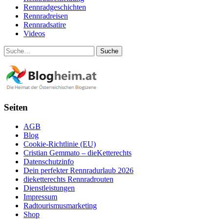
Rennradgeschichten
Rennradreisen
Rennradsatire
Videos
Suche
Seiten
AGB
Blog
Cookie-Richtlinie (EU)
Cristian Gemmato – dieKetterechts
Datenschutzinfo
Dein perfekter Rennradurlaub 2026
dieketterechts Rennradrouten
Dienstleistungen
Impressum
Radtourismusmarketing
Shop