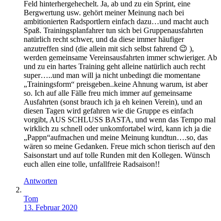
Feld hinterhergehechelt. Ja, ab und zu ein Sprint, eine
Bergwertung usw. gehört meiner Meinung nach bei
ambitionierten Radsportlern einfach dazu…und macht auch
Spaß. Trainingsplanfahrer tun sich bei Gruppenausfahrten
natürlich recht schwer, und da diese immer häufiger
anzutreffen sind (die allein mit sich selbst fahrend 😉 ),
werden gemeinsame Vereinsausfahrten immer schwieriger. Ab
und zu ein hartes Training geht alleine natürlich auch recht
super…..und man will ja nicht unbedingt die momentane
„Trainingsform“ preisgeben..keine Ahnung warum, ist aber
so. Ich auf alle Fälle freu mich immer auf gemeinsame
Ausfahrten (sonst brauch ich ja eh keinen Verein), und an
diesen Tagen wird gefahren wie die Gruppe es einfach
vorgibt, AUS SCHLUSS BASTA, und wenn das Tempo mal
wirklich zu schnell oder unkomfortabel wird, kann ich ja die
„Pappn“aufmachen und meine Meinung kundtun….so, das
wären so meine Gedanken. Freue mich schon tierisch auf den
Saisonstart und auf tolle Runden mit den Kollegen. Wünsch
euch allen eine tolle, unfallfreie Radsaison!!
Antworten
Tom
13. Februar 2020