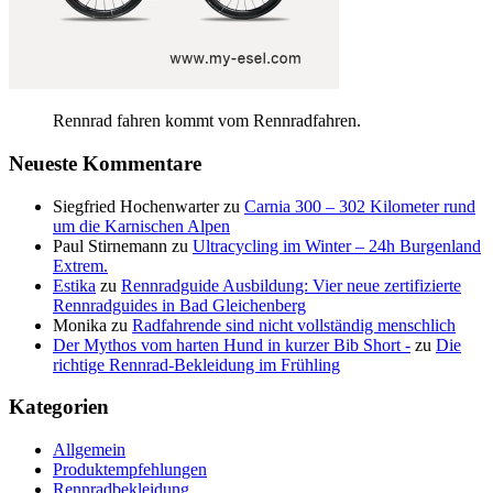
Rennrad fahren kommt vom Rennradfahren.
Neueste Kommentare
Siegfried Hochenwarter
zu
Carnia 300 – 302 Kilometer rund
um die Karnischen Alpen
Paul Stirnemann
zu
Ultracycling im Winter – 24h Burgenland
Extrem.
Estika
zu
Rennradguide Ausbildung: Vier neue zertifizierte
Rennradguides in Bad Gleichenberg
Monika
zu
Radfahrende sind nicht vollständig menschlich
Der Mythos vom harten Hund in kurzer Bib Short -
zu
Die
richtige Rennrad-Bekleidung im Frühling
Kategorien
Allgemein
Produktempfehlungen
Rennradbekleidung