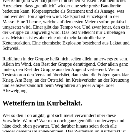
Wer kann (und wer hat) posiert mit seinen Muskeln. Ein deutliches
Anzeichen, dass „gemütlich“ wieder eine sehr große Bandbreite
bedeuten kann. Körpersprache als Statement und als Ansage, was
und wer den Ton angeben wird. Radsport ist Einzelsport in der
Masse. Eine Theorie, welche auf den ersten Metern sofort praktisch
umgesetzt wird. Einer gibt das Tempo vor. Und zwar jener, den es in
der Gruppe zu langweilig wird. Das löst vielleicht nur Unbehagen
aus. Meistens ist es aber eine nicht mehr kontrollierbare
Kettenreaktion. Eine chemische Explosion bestehend aus Laktat und
Schweiß.
Radfahren in der Gruppe heißt nicht selten allein unterwegs zu sein.
Allein im Wind, den Rest der Gruppe demütigend. Oder allein ganz
hinten, den Rest der Gruppe aus den Augend verlierend. Wenn
Testosteoron den Verstand überlsitet, dann sind die Folgen ganz klar.
Krieg. Am Berg, an der Ortstafel, im Kreisverkehr, an der Kreuzung
und selbstverständlich beim Wegfahren an jeder Ampel oder
Abzweigung.
Wetteifern im Kurbeltakt.
Wer so den Ton angibt, gibt sich meist verwundert über diese
Vorwürfe. Warum? War man doch ganz gemütlich unterwegs und
hätte doch oben gewartet. Und darüber hinaus seien doch alle
wieder gemeinsam angekommen. Das Wetteifern im Kurbeltakt ist