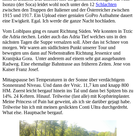
Isonzo (der Soca) leidet wohl noch unter den 12
Schlachten
zwischen den Truppen der Italiener und der Österreicher zwischen
1915 und 1917. Ein Upload einer genialen GoPro Aufnahme dauert
eine Ewigkeit. Egal. Ich werde die ganze Nacht hochladen.
Vom Loiblpass ging es rasant Richtung Süden. Wir konnten in Trzic
die Adria riechen. Leider auch das Adria Tief welches uns in den
nächsten Tagen die Suppe versalzen soll. Aber das ist Schnee von
morgen. Wir waren am südlichsten Punkt unserer Tour und
bewegten uns dann auf Nebenstraßen Richtung Jessenice und
Kranijska Gora. Unter anderem auf einem sehr gut ausgebauten
Radweg. Eine ehemalige Bahntrasse aus früheren Zeiten. Jene von
Kaiser Franz Josef.
Mittagspause bei Temperaturen in der Sonne über verdächtigem
Sonnenrand Niveau. Und dann der Vrsic. 11,7 km und knapp 800
HM. Zuerst leicht bergauf hinein ins Tal und dann bei Spitzen bis zu
14%. 24 Kehren. Hinauf. Teilweise (fast alle) mit Kopfsteinplaster.
Meine Princess of Pain hat geweint, als ich sie darüber gejagt habe.
Teilweise bin ich mit meinen geslickten Conti Ultra durchgedreht.
What else. Hauptsache bergauf.