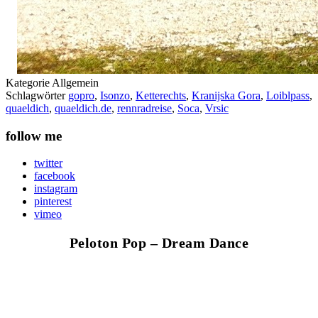
Kategorie
Allgemein
Schlagwörter
gopro
,
Isonzo
,
Ketterechts
,
Kranijska Gora
,
Loiblpass
,
quaeldich
,
quaeldich.de
,
rennradreise
,
Soca
,
Vrsic
follow me
twitter
facebook
instagram
pinterest
vimeo
Peloton Pop – Dream Dance