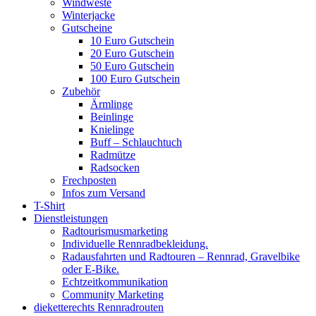
Windweste
Winterjacke
Gutscheine
10 Euro Gutschein
20 Euro Gutschein
50 Euro Gutschein
100 Euro Gutschein
Zubehör
Ärmlinge
Beinlinge
Knielinge
Buff – Schlauchtuch
Radmütze
Radsocken
Frechposten
Infos zum Versand
T-Shirt
Dienstleistungen
Radtourismusmarketing
Individuelle Rennradbekleidung.
Radausfahrten und Radtouren – Rennrad, Gravelbike
oder E-Bike.
Echtzeitkommunikation
Community Marketing
dieketterechts Rennradrouten