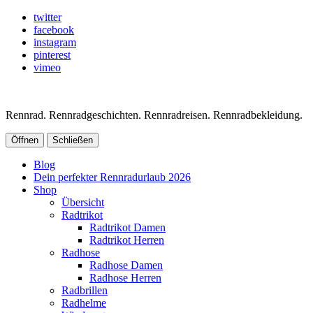
twitter
facebook
instagram
pinterest
vimeo
Rennrad. Rennradgeschichten. Rennradreisen. Rennradbekleidung.
Öffnen
Schließen
Blog
Dein perfekter Rennradurlaub 2026
Shop
Übersicht
Radtrikot
Radtrikot Damen
Radtrikot Herren
Radhose
Radhose Damen
Radhose Herren
Radbrillen
Radhelme