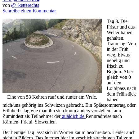
von
@_ketterechts
Schreibe einen Kommentar
Tag 3. Die
Frisur und das
Wetter haben
gehalten.
Traumtag. Von
in der Früh
weg. Etwas
nebelig und
frisch zu
Beginn. Aber
gleich von 0
auf den
Loiblpass nach
dem Frühstück
Eine von 53 Kehren rauf und runter am Vrsic.
haben
mich/uns gehörig ins Schwitzen gebracht. Ein Spätesommertag oder
Frühherbsttag wie man ihn sich kaum anders vorstellen kann.
Zumindest als Teilnehmer der
quäldich.de
Rennradreise nach
Kärnten, Friaul, Slowenien.
Der heutige Tag lässt sich in Worten kaum beschreiben. Leider auch
nicht in Bildern. Das Internet hier im geschichtsträchtigen Tal vom