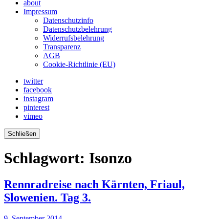
about
Impressum
Datenschutzinfo
Datenschutzbelehrung
Widerrufsbelehrung
Transparenz
AGB
Cookie-Richtlinie (EU)
twitter
facebook
instagram
pinterest
vimeo
Schließen
Schlagwort:
Isonzo
Rennradreise nach Kärnten, Friaul,
Slowenien. Tag 3.
9. September 2014