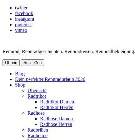
twitter
facebook
instagram
pinterest
vimeo
Rennrad. Rennradgeschichten. Rennradreisen. Rennradbekleidung.
Öffnen
Schließen
Blog
Dein perfekter Rennradurlaub 2026
Shop
Übersicht
Radtrikot
Radtrikot Damen
Radtrikot Herren
Radhose
Radhose Damen
Radhose Herren
Radbrillen
Radhelme