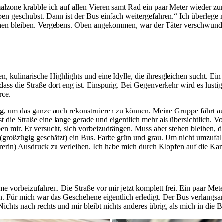
lzone krabble ich auf allen Vieren samt Rad ein paar Meter wieder zurü
ben geschubst. Dann ist der Bus einfach weitergefahren.“ Ich überlege 
hen bleiben. Vergebens. Oben angekommen, war der Täter verschwunden
, kulinarische Highlights und eine Idylle, die ihresgleichen sucht. Ein P
ass die Straße dort eng ist. Einspurig. Bei Gegenverkehr wird es lust
rce.
htig, um das ganze auch rekonstruieren zu können. Meine Gruppe fährt 
st die Straße eine lange gerade und eigentlich mehr als übersichtlich.
en mir. Er versucht, sich vorbeizudrängen. Muss aber stehen bleiben, 
 (großzügig geschätzt) ein Bus. Farbe grün und grau. Um nicht umzufal
erin) Ausdruck zu verleihen. Ich habe mich durch Klopfen auf die Ka
.
 vorbeizufahren. Die Straße vor mir jetzt komplett frei. Ein paar Met
n. Für mich war das Geschehene eigentlich erledigt. Der Bus verlangsamt
Nichts nach rechts und mir bleibt nichts anderes übrig, als mich in die 