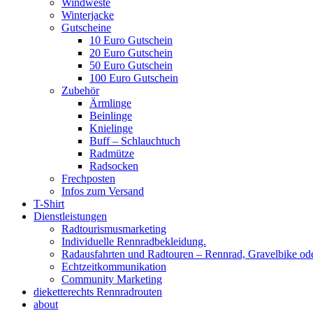
Windweste
Winterjacke
Gutscheine
10 Euro Gutschein
20 Euro Gutschein
50 Euro Gutschein
100 Euro Gutschein
Zubehör
Ärmlinge
Beinlinge
Knielinge
Buff – Schlauchtuch
Radmütze
Radsocken
Frechposten
Infos zum Versand
T-Shirt
Dienstleistungen
Radtourismusmarketing
Individuelle Rennradbekleidung.
Radausfahrten und Radtouren – Rennrad, Gravelbike od
Echtzeitkommunikation
Community Marketing
dieketterechts Rennradrouten
about