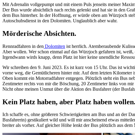
Mit Adrenalin vollgepumpt und mit einem Puls jenseits meiner Maxima
Der Bus wurde absichtlich nach rechts gelenkt und hat sie in den Gra
dem Bus hinterher. In der Hoffnung, er würde oben am Würzjoch ste
Autoschubsdienst in den Dolomiten. Unglaublich aber wahr.
Mörderische Absichten.
Rennradfahren in den
Dolomiten
ist herrlich. Atemberaubende Kulissen
Aber wollen. Wer schon einmal auf das Würzjoch gefahren ist, weiß, d
Irgendwann wirds knapp, denn Platz ist hier keine unendliche Ressou
Wir schreiben den 9. Juni 2023. Es ist kurz von 15 Uhr. Das ist wic
vorne weg, die Gemütlicheren hinter mir. Auf dem letzten Kilometer i
Oben kommt ein Motorradfahrer entgegen. Plötzlich steht ein Bus neb
Zentimeter rechts von mir die Böschung, 20 Zentimeter links von mir
Nicht ohne meinen Unmut über die Aktion des Busfahrer (der Busfahr
Kein Platz haben, aber Platz haben wollen
Ich schaffe es, ohne größeren Schwierigkeiten am Bus und an der Dame
Busfahrerin) gestikuliert wild und will mir anscheinend etwas mitteile
breiter als vorher. Auf gleicher Höhe lenkt der Bus plötzlich aus dem 