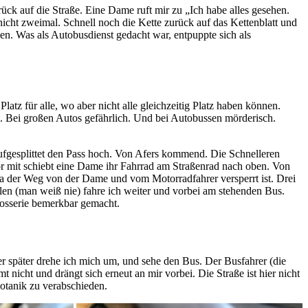
ck auf die Straße. Eine Dame ruft mir zu „Ich habe alles gesehen.
nicht zweimal. Schnell noch die Kette zurück auf das Kettenblatt und
. Was als Autobusdienst gedacht war, entpuppte sich als
latz für alle, wo aber nicht alle gleichzeitig Platz haben können.
ig. Bei großen Autos gefährlich. Und bei Autobussen mörderisch.
aufgesplittet den Pass hoch. Von Afers kommend. Die Schnelleren
 Vor mit schiebt eine Dame ihr Fahrrad am Straßenrad nach oben. Von
da der Weg von der Dame und vom Motorradfahrer versperrt ist. Drei
len (man weiß nie) fahre ich weiter und vorbei am stehenden Bus.
rosserie bemerkbar gemacht.
er später drehe ich mich um, und sehe den Bus. Der Busfahrer (die
 nicht und drängt sich erneut an mir vorbei. Die Straße ist hier nicht
Botanik zu verabschieden.