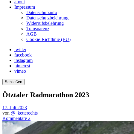
about
Impressum
Datenschutzinfo
Datenschutzbelehrung
Widerrufsbelehrung
Transparenz
AGB
Cookie-Richtlinie (EU)
twitter
facebook
instagram
pinterest
vimeo
Schließen
Ötztaler Radmarathon 2023
17. Juli 2023
von
@_ketterechts
Kommentare 2