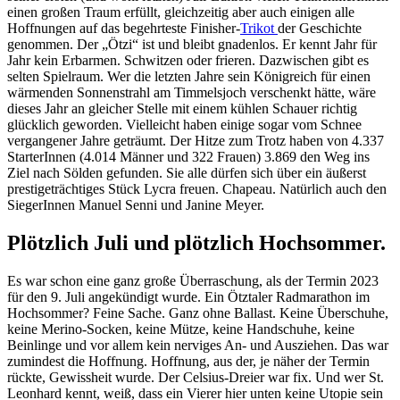
einen großen Traum erfüllt, gleichzeitig aber auch einigen alle
Hoffnungen auf das begehrteste Finisher-
Trikot
der Geschichte
genommen. Der „Ötzi“ ist und bleibt gnadenlos. Er kennt Jahr für
Jahr kein Erbarmen. Schwitzen oder frieren. Dazwischen gibt es
selten Spielraum. Wer die letzten Jahre sein Königreich für einen
wärmenden Sonnenstrahl am Timmelsjoch verschenkt hätte, wäre
dieses Jahr an gleicher Stelle mit einem kühlen Schauer richtig
glücklich geworden. Vielleicht haben einige sogar vom Schnee
vergangener Jahre geträumt. Der Hitze zum Trotz haben von 4.337
StarterInnen (4.014 Männer und 322 Frauen) 3.869 den Weg ins
Ziel nach Sölden gefunden. Sie alle dürfen sich über ein äußerst
prestigeträchtiges Stück Lycra freuen. Chapeau. Natürlich auch den
SiegerInnen Manuel Senni und Janine Meyer.
Plötzlich Juli und plötzlich Hochsommer.
Es war schon eine ganz große Überraschung, als der Termin 2023
für den 9. Juli angekündigt wurde. Ein Ötztaler Radmarathon im
Hochsommer? Feine Sache. Ganz ohne Ballast. Keine Überschuhe,
keine Merino-Socken, keine Mütze, keine Handschuhe, keine
Beinlinge und vor allem kein nerviges An- und Ausziehen. Das war
zumindest die Hoffnung. Hoffnung, aus der, je näher der Termin
rückte, Gewissheit wurde. Der Celsius-Dreier war fix. Und wer St.
Leonhard kennt, weiß, dass ein Vierer hier unten keine Utopie sein