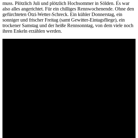
muss. Plötzlich Juli und plötzlich Hochsommer in Sölden. Es war
also alles angerichtet. Für ein chilliges Rennwochenende. Ohne den
gefürchteten Ötzi-Wetter-Schreck. Ein kühler Donnerstag, ein
sonniger und frischer Freitag (samt Gewitter-Eintagsfliege), ein
trockener Samstag und der heiße Rennsonntag, von dem viele noch
ihren Enkeln erzählen werden.