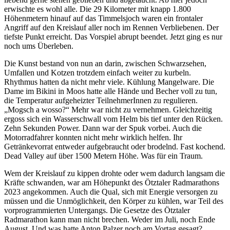
erwischte es wohl alle. Die 29 Kilometer mit knapp 1.800
Höhenmetern hinauf auf das Timmelsjoch waren ein frontaler
Angriff auf den Kreislauf aller noch im Rennen Verbliebenen. Der
tiefste Punkt erreicht. Das Vorspiel abrupt beendet. Jetzt ging es nur
noch ums Überleben.
Die Kunst bestand von nun an darin, zwischen Schwarzsehen,
Umfallen und Kotzen trotzdem einfach weiter zu kurbeln.
Rhythmus hatten da nicht mehr viele. Kühlung Mangelware. Die
Dame im Bikini in Moos hatte alle Hände und Becher voll zu tun,
die Temperatur aufgeheizter TeilnehmerInnen zu regulieren.
„Mogsch a wosso?“ Mehr war nicht zu vernehmen. Gleichzeitig
ergoss sich ein Wasserschwall vom Helm bis tief unter den Rücken.
Zehn Sekunden Power. Dann war der Spuk vorbei. Auch die
Motorradfahrer konnten nicht mehr wirklich helfen. Ihr
Getränkevorrat entweder aufgebraucht oder brodelnd. Fast kochend.
Dead Valley auf über 1500 Metern Höhe. Was für ein Traum.
Wem der Kreislauf zu kippen drohte oder wem dadurch langsam die
Kräfte schwanden, war am Höhepunkt des Ötztaler Radmarathons
2023 angekommen. Auch die Qual, sich mit Energie versorgen zu
müssen und die Unmöglichkeit, den Körper zu kühlen, war Teil des
vorprogrammierten Untergangs. Die Gesetze des Ötztaler
Radmarathon kann man nicht brechen. Weder im Juli, noch Ende
August. Und was hatte Anton Palzer noch am Vortag gesagt?