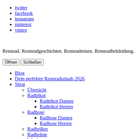
twitter
facebook
instagram
pinterest
vimeo
Rennrad. Rennradgeschichten. Rennradreisen. Rennradbekleidung.
Öffnen
Schließen
Blog
Dein perfekter Rennradurlaub 2026
Shop
Übersicht
Radtrikot
Radtrikot Damen
Radtrikot Herren
Radhose
Radhose Damen
Radhose Herren
Radbrillen
Radhelme