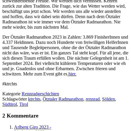
schweißtreibende Freude. Wir werden dich vermissen. Kehren
zurück zur alten Tradition. Die Frage, wie das Wetter werden wird,
beschäftigt uns jetzt schon. Wir werden uns alle wieder anstellen
und hoffen, dass wir dabei sein dürfen. Denn nach dem Ötztaler
Radmarathon ist wie immer vor dem Ötztaler Radmarathon. Nie
mehr wieder, bis zum nächsten Mal.
Der Ötztaler Radmarathon 2023 in Zahlen: 3.869 FinisherInnen und
4.337 Heldinnen. Dazu noch Hunderte von freiwilligen HelferInnen
und Tausende Begleitpersonen, ohne die der Ötztaler Radmarathon
nicht das wäre, was er ist. Ein ganzes Tal steht kopf. Für all jene, die
sich diesen Traum erfüllen wollen. Die nächste Gelegenheit ist am 1.
September 2024. Bei vielleicht kühleren Temperaturen oder wie eh
und je. Gnadenlos und ohne Erbarmen. Zwischen frieren und
schwitzen. Mehr zum Event gibt es
hier.
#ktrchts
Kategorie
Rennradgeschichten
Schlagwörter
ktrchts
,
Ötztaler Radmarathon
,
rennrad
,
Sölden
,
Südtirol
,
Tirol
2 Kommentare
Arlberg Giro 2023 -