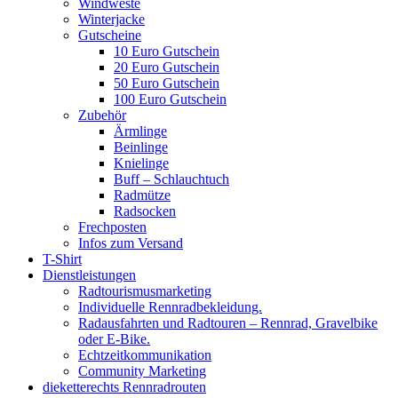
Windweste
Winterjacke
Gutscheine
10 Euro Gutschein
20 Euro Gutschein
50 Euro Gutschein
100 Euro Gutschein
Zubehör
Ärmlinge
Beinlinge
Knielinge
Buff – Schlauchtuch
Radmütze
Radsocken
Frechposten
Infos zum Versand
T-Shirt
Dienstleistungen
Radtourismusmarketing
Individuelle Rennradbekleidung.
Radausfahrten und Radtouren – Rennrad, Gravelbike
oder E-Bike.
Echtzeitkommunikation
Community Marketing
dieketterechts Rennradrouten