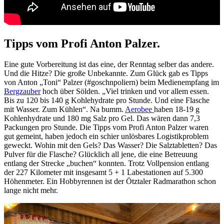
Tipps vom Profi Anton Palzer.
Eine gute Vorbereitung ist das eine, der Renntag selber das andere.
Und die Hitze? Die große Unbekannte. Zum Glück gab es Tipps
von Anton „Toni“ Palzer (#goschnpoliern) beim Medienempfang im
Bergzauber
hoch über Sölden. „Viel trinken und vor allem essen.
Bis zu 120 bis 140 g Kohlehydrate pro Stunde. Und eine Flasche
mit Wasser. Zum Kühlen“. Na bumm.
Aerobee
haben 18-19 g
Kohlenhydrate und 180 mg Salz pro Gel. Das wären dann 7,3
Packungen pro Stunde. Die Tipps vom Profi Anton Palzer waren
gut gemeint, haben jedoch ein schier unlösbares Logistikproblem
geweckt. Wohin mit den Gels? Das Wasser? Die Salztabletten? Das
Pulver für die Flasche? Glücklich all jene, die eine Betreuung
entlang der Strecke „buchen“ konnten. Trotz Vollpension entlang
der 227 Kilometer mit insgesamt 5 + 1 Labestationen auf 5.300
Höhenmeter. Ein Hobbyrennen ist der Ötztaler Radmarathon schon
lange nicht mehr.