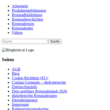
Allgemein
Produktempfehlungen
Rennradbekleidung
Rennradgeschichten
Rennradreisen
Rennradsatire
Videos
Suche
Seiten
AGB
Blog
Cookie-Richtlinie (EU)
Cristian Gemmato – dieKetterechts
Datenschutzinfo
Dein perfekter Rennradurlaub 2026
dieketterechts Rennradrouten
Dienstleistungen
Impressum
Radtourismusmarketing