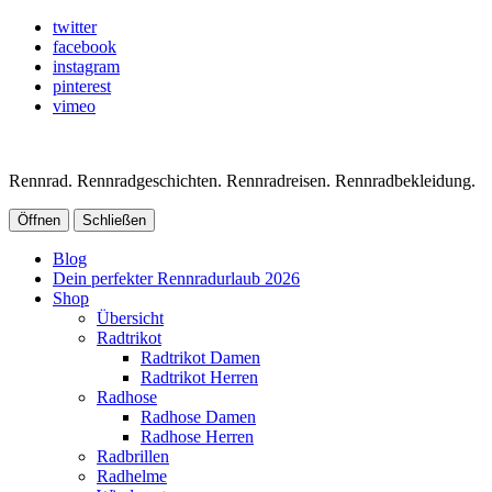
twitter
facebook
instagram
pinterest
vimeo
Rennrad. Rennradgeschichten. Rennradreisen. Rennradbekleidung.
Öffnen
Schließen
Blog
Dein perfekter Rennradurlaub 2026
Shop
Übersicht
Radtrikot
Radtrikot Damen
Radtrikot Herren
Radhose
Radhose Damen
Radhose Herren
Radbrillen
Radhelme