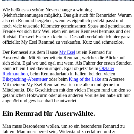
Wie heißt es so schön: Never change a winning …
(Mehrfachnennungen möglich). Das gilt auch für Rennräder. Warum
also ein Rennrad hergeben, wenn es eigentlich perfekt passt und
noch viele tausende Kilometer gemeinsamen Spass und gemeinsame
Freude vor sich hat? Weil eben ein neuer Rennesel hermuss und der
Radstall für zwei Eseln zu klein ist. Deshalb verkünde ich hier ganz
offizielle: My Esel Rennrad zu verkaufen. Kurz und schmerzlos.
Der Rennesel aus dem Hause
My Esel
ist ein Rennrad für
Auserwählte. Mit Sicherheit ein Rennrad, welches die Blicke auf
sich zieht. Egal wo und egal mit wem. Als Fahrer der ersten Stunden
kann ich ein Lied davon singen. Egal ob jetzt beim
Ötztaler
Radmarathon
, beim Rennradurlaub in Italien, bei den vielen
Bikepacking-Abenteuer
oder beim
King of the Lake
am Attersee.
Mit meinem My Esel Rennrad war ich nie allein und gerne im
Mittelpunkt. Die Geschichten mit den vielen Fragen rund um den so
gefährlichen Holzwurm oder allen anderen Vorurteilen habe ich mir
angehört und gewissenhaft beantwortet.
Ein Rennrad für Auserwählte.
Man muss Besonderes wollen, um so ein besonderes Rennrad zu
fahren. Man muss bereit sein, Widerstand zu erfahren und zu