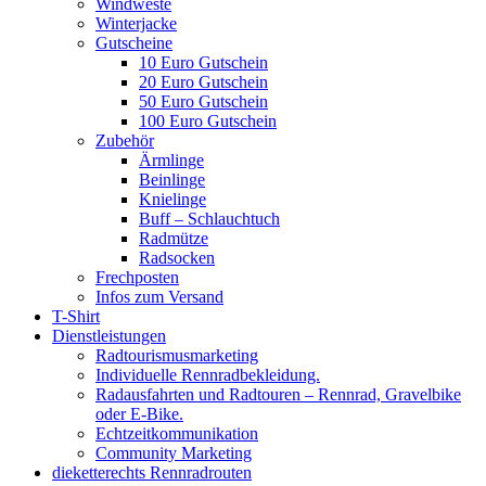
Windweste
Winterjacke
Gutscheine
10 Euro Gutschein
20 Euro Gutschein
50 Euro Gutschein
100 Euro Gutschein
Zubehör
Ärmlinge
Beinlinge
Knielinge
Buff – Schlauchtuch
Radmütze
Radsocken
Frechposten
Infos zum Versand
T-Shirt
Dienstleistungen
Radtourismusmarketing
Individuelle Rennradbekleidung.
Radausfahrten und Radtouren – Rennrad, Gravelbike
oder E-Bike.
Echtzeitkommunikation
Community Marketing
dieketterechts Rennradrouten