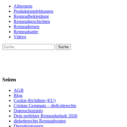
Allgemein
Produktempfehlungen
Rennradbekleidung
Rennradgeschichten
Rennradreisen
Rennradsatire
Videos
Suche
Seiten
AGB
Blog
Cookie-Richtlinie (EU)
Cristian Gemmato – dieKetterechts
Datenschutzinfo
Dein perfekter Rennradurlaub 2026
dieketterechts Rennradrouten
Dienstleistungen