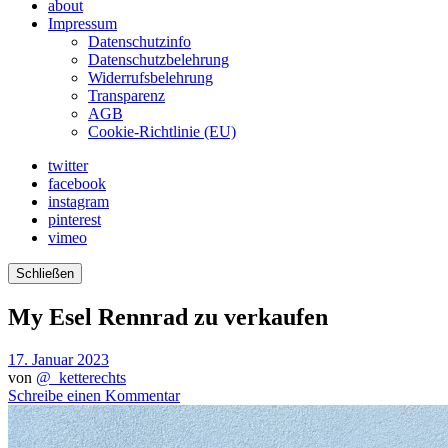
about
Impressum
Datenschutzinfo
Datenschutzbelehrung
Widerrufsbelehrung
Transparenz
AGB
Cookie-Richtlinie (EU)
twitter
facebook
instagram
pinterest
vimeo
Schließen
My Esel Rennrad zu verkaufen
17. Januar 2023
von
@_ketterechts
Schreibe einen Kommentar