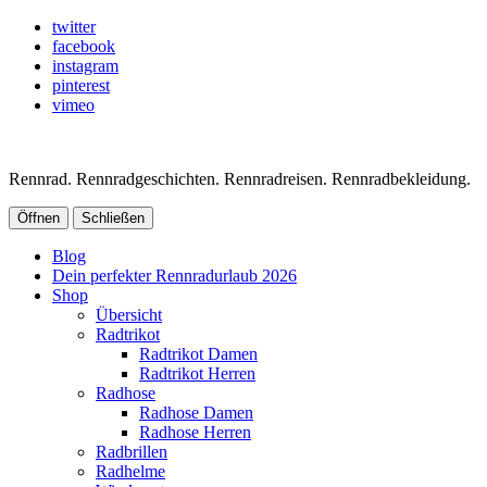
twitter
facebook
instagram
pinterest
vimeo
Rennrad. Rennradgeschichten. Rennradreisen. Rennradbekleidung.
Öffnen
Schließen
Blog
Dein perfekter Rennradurlaub 2026
Shop
Übersicht
Radtrikot
Radtrikot Damen
Radtrikot Herren
Radhose
Radhose Damen
Radhose Herren
Radbrillen
Radhelme