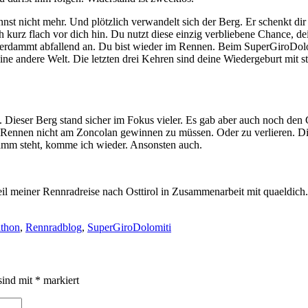
st nicht mehr. Und plötzlich verwandelt sich der Berg. Er schenkt dir 
h kurz flach vor dich hin. Du nutzt diese einzig verbliebene Chance, 
verdammt abfallend an. Du bist wieder im Rennen. Beim SuperGiroDolom
 Eine andere Welt. Die letzten drei Kehren sind deine Wiedergeburt mit 
ieser Berg stand sicher im Fokus vieler. Es gab aber auch noch den G
s Rennen nicht am Zoncolan gewinnen zu müssen. Oder zu verlieren. Di
amm steht, komme ich wieder. Ansonsten auch.
l meiner Rennradreise nach Osttirol in Zusammenarbeit mit quaeldich.
thon
,
Rennradblog
,
SuperGiroDolomiti
sind mit
*
markiert