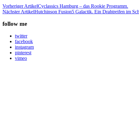
Vorheriger Artikel
Cyclassics Hamburg – das Rookie Programm.
Nächster Artikel
Hutchinson Fusion5 Galactik. Ein Drahtreifen im Schn
follow me
twitter
facebook
instagram
pinterest
vimeo