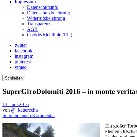
Impressum
Datenschutzinfo
Datenschutzbelehrung
Widerrufsbelehrung
Transparenz
AGB
Cookie-Richtlinie (EU)
twitter
facebook
instagram
pinterest
vimeo
Schließen
SuperGiroDolomiti 2016 – in monte veritas
13. Juni 2016
von
@_ketterechts
Schreibe einen Kommentar
Ein großer Torb
kleinen Ortschaf
Leiden und persö