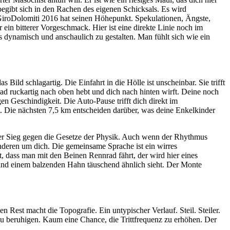
egibt sich in den Rachen des eigenen Schicksals. Es wird
GiroDolomiti 2016 hat seinen Höhepunkt. Spekulationen, Ängste,
 ein bitterer Vorgeschmack. Hier ist eine direkte Linie noch im
 dynamisch und anschaulich zu gestalten. Man fühlt sich wie ein
ild schlagartig. Die Einfahrt in die Hölle ist unscheinbar. Sie trifft
rrad ruckartig nach oben hebt und dich nach hinten wirft. Deine noch
n Geschindigkeit. Die Auto-Pause trifft dich direkt im
ert. Die nächsten 7,5 km entscheiden darüber, was deine Enkelkinder
einer Sieg gegen die Gesetze der Physik. Auch wenn der Rhythmus
 anderen um dich. Die gemeinsame Sprache ist ein wirres
t, dass man mit den Beinen Rennrad fährt, der wird hier eines
t und einem balzenden Hahn täuschend ähnlich sieht. Der Monte
 Rest macht die Topografie. Ein untypischer Verlauf. Steil. Steiler.
 beruhigen. Kaum eine Chance, die Trittfrequenz zu erhöhen. Der